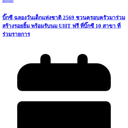
admin
บิ๊กซี ฉลองวันเด็กแห่งชาติ 2569 ชวนครอบครัวมาร่วม
สร้างรอยยิ้ม พร้อมรับนม UHT ฟรี ที่บิ๊กซี 10 สาขา ที่
ร่วมรายการ