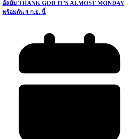
อัลบั้ม THANK GOD IT’S ALMOST MONDAY
พร้อมกัน 9 ก.ย. นี้