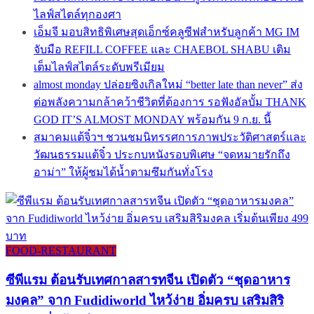
ไลฟ์สไตล์ทุกองศา
เอ็มจี มอบสิทธิพิเศษสุดเอ็กซ์คลูซีฟสำหรับลูกค้า MG IM
จับมือ REFILL COFFEE และ CHAEBOL SHABU เติม
เต็มไลฟ์สไตล์ระดับพรีเมียม
almost monday ปล่อยซิงเกิลใหม่ “better late than never” ส่ง
ต่อพลังความกล้าคว้าชีวิตที่ต้องการ รอฟังอัลบั้ม THANK
GOD IT’S ALMOST MONDAY พร้อมกัน 9 ก.ย. นี้
สมาคมแต้จิ๋วฯ ชวนชมนิทรรศการภาพประวัติศาสตร์และ
วัฒนธรรมแต้จิ๋ว ประกบหนังรอบพิเศษ “จดหมายรักถึง
อาม่า” ให้ผู้ชมได้น้ำตามซึมกันทั่งโรง
FOOD-RESTAURANT
ซีพีแรม ต้อนรับเทศกาลสารทจีน เปิดตัว “ชุดอาหาร
มงคล” จาก Fudidiworld ไหว้ง่าย อิ่มครบ เสริมสิริ