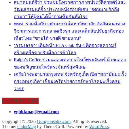
สมาคมแต้จิ๋วฯ ชวนชมนิทรรศการภาพประวัติศาสตร์และ
วัฒนธรรมแต้จิ๋ว ประกบหนังรอบพิเศษ “จดหมายรักถึง
อาม่า” ให้ผู้ชมได้น้ำตามซึมกันทั่งโรง
ททท. ร่วมมือกับ จุฬาลงกรณ์มหาวิทยาลัย จัดสัมมนาทาง
วิชาการและการตลาดเชิงรุก แนะเคล็ดลับปรับธุรกิจท่อง
เที่ยวไทย “ขายได้ ขายดี ขายนาน”
‘กรมเจรจา’ เดินหน้า FTA Club รุ่น 4 ติดอาวุธความรู้
สร้างเครือข่ายรับมือการค้าโลก
Ralph’s Coffee ร่วมฉลองเทศกาลไหว้พระจันทร์ ด้วยกล่อง
ของขวัญขนมไหว้พระจันทร์สุดพิเศษ
เครือโรงพยาบาลกรุงเทพ จังหวัดภูเก็ต เปิด “สถาบันมะเร็ง
กรุงเทพภูเก็ต” เชื่อมเครือข่ายการรักษาโรคมะเร็งครบ
วงจร
CONTACT US
ggbkkmag@gmail.com
Copyright © 2026
Gorgeousbkk.com
. All rights reserved.
Theme:
ColorMag
by ThemeGrill. Powered by
WordPress
.