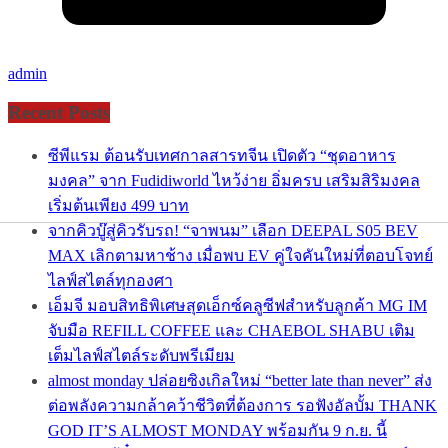
admin
Recent Posts
ซีพีแรม ต้อนรับเทศกาลสารทจีน เปิดตัว “ชุดอาหาร
มงคล” จาก Fudidiworld ไหว้ง่าย อิ่มครบ เสริมสิริมงคล
เริ่มต้นเพียง 499 บาท
จากคิวบู๊สู่คิวรับรถ! “จาพนม” เลือก DEEPAL S05 BEV
MAX เลิกตามหาช้าง เมื่อพบ EV คู่ใจคันใหม่ที่ตอบโจทย์
ไลฟ์สไตล์ทุกองศา
เอ็มจี มอบสิทธิพิเศษสุดเอ็กซ์คลูซีฟสำหรับลูกค้า MG IM
จับมือ REFILL COFFEE และ CHAEBOL SHABU เติม
เต็มไลฟ์สไตล์ระดับพรีเมียม
almost monday ปล่อยซิงเกิลใหม่ “better late than never” ส่ง
ต่อพลังความกล้าคว้าชีวิตที่ต้องการ รอฟังอัลบั้ม THANK
GOD IT’S ALMOST MONDAY พร้อมกัน 9 ก.ย. นี้