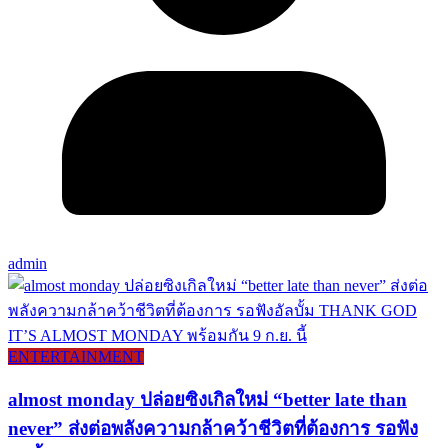
admin
ENTERTAINMENT
almost monday ปล่อยซิงเกิลใหม่ “better late than
never” ส่งต่อพลังความกล้าคว้าชีวิตที่ต้องการ รอฟัง