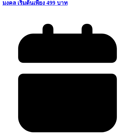
มงคล เริ่มต้นเพียง 499 บาท