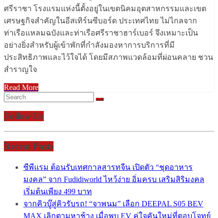
ศรีราชา โรงแรมแห่งนี้ตั้งอยู่ในเขตนิคมอุตสาหกรรมและเขต
เศรษฐกิจสำคัญในอีสเทิร์นซีบอร์ด ประเทศไทย ไม่ไกลจาก
ท่าเรือแหลมฉบังและท่าเรือศรีราชาฮาร์เบอร์ จึงเหมาะเป็น
อย่างยิ่งสำหรับผู้เข้าพักที่กำลังมองหาการบริการที่มี
ประสิทธิภาพและไว้ใจได้ โดยมีสภาพแวดล้อมที่ผ่อนคลาย ชวน
สำราญใจ
Read More
Follow Us
Recent Posts
ซีพีแรม ต้อนรับเทศกาลสารทจีน เปิดตัว “ชุดอาหาร
มงคล” จาก Fudidiworld ไหว้ง่าย อิ่มครบ เสริมสิริมงคล
เริ่มต้นเพียง 499 บาท
จากคิวบู๊สู่คิวรับรถ! “จาพนม” เลือก DEEPAL S05 BEV
MAX เลิกตามหาช้าง เมื่อพบ EV คู่ใจคันใหม่ที่ตอบโจทย์