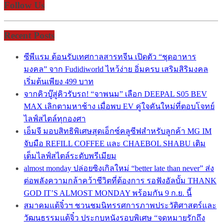
Follow Us
Recent Posts
ซีพีแรม ต้อนรับเทศกาลสารทจีน เปิดตัว “ชุดอาหาร
มงคล” จาก Fudidiworld ไหว้ง่าย อิ่มครบ เสริมสิริมงคล
เริ่มต้นเพียง 499 บาท
จากคิวบู๊สู่คิวรับรถ! “จาพนม” เลือก DEEPAL S05 BEV
MAX เลิกตามหาช้าง เมื่อพบ EV คู่ใจคันใหม่ที่ตอบโจทย์
ไลฟ์สไตล์ทุกองศา
เอ็มจี มอบสิทธิพิเศษสุดเอ็กซ์คลูซีฟสำหรับลูกค้า MG IM
จับมือ REFILL COFFEE และ CHAEBOL SHABU เติม
เต็มไลฟ์สไตล์ระดับพรีเมียม
almost monday ปล่อยซิงเกิลใหม่ “better late than never” ส่ง
ต่อพลังความกล้าคว้าชีวิตที่ต้องการ รอฟังอัลบั้ม THANK
GOD IT’S ALMOST MONDAY พร้อมกัน 9 ก.ย. นี้
สมาคมแต้จิ๋วฯ ชวนชมนิทรรศการภาพประวัติศาสตร์และ
วัฒนธรรมแต้จิ๋ว ประกบหนังรอบพิเศษ “จดหมายรักถึง