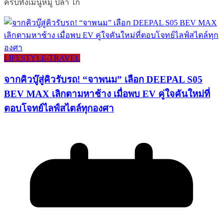
ครบทั้งเมนูหมู ปลา ไก่
LIFESTYLE​-TRAVEL​
จากคิวบู๊สู่คิวรับรถ! “จาพนม” เลือก DEEPAL S05
BEV MAX เลิกตามหาช้าง เมื่อพบ EV คู่ใจคันใหม่ที่
ตอบโจทย์ไลฟ์สไตล์ทุกองศา