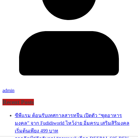
admin
Recent Posts
ซีพีแรม ต้อนรับเทศกาลสารทจีน เปิดตัว “ชุดอาหาร
มงคล” จาก Fudidiworld ไหว้ง่าย อิ่มครบ เสริมสิริมงคล
เริ่มต้นเพียง 499 บาท