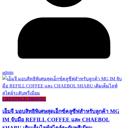
admin
LIFESTYLE​-TRAVEL​
เอ็มจี มอบสิทธิพิเศษสุดเอ็กซ์คลูซีฟสำหรับลูกค้า MG
IM จับมือ REFILL COFFEE และ CHAEBOL
SHABU เติมเต็มไลฟ์สไตล์ระดับพรีเมียม