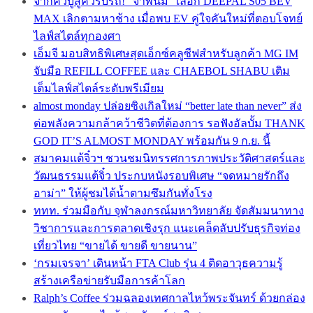
จากคิวบู๊สู่คิวรับรถ! “จาพนม” เลือก DEEPAL S05 BEV
MAX เลิกตามหาช้าง เมื่อพบ EV คู่ใจคันใหม่ที่ตอบโจทย์
ไลฟ์สไตล์ทุกองศา
เอ็มจี มอบสิทธิพิเศษสุดเอ็กซ์คลูซีฟสำหรับลูกค้า MG IM
จับมือ REFILL COFFEE และ CHAEBOL SHABU เติม
เต็มไลฟ์สไตล์ระดับพรีเมียม
almost monday ปล่อยซิงเกิลใหม่ “better late than never” ส่ง
ต่อพลังความกล้าคว้าชีวิตที่ต้องการ รอฟังอัลบั้ม THANK
GOD IT’S ALMOST MONDAY พร้อมกัน 9 ก.ย. นี้
สมาคมแต้จิ๋วฯ ชวนชมนิทรรศการภาพประวัติศาสตร์และ
วัฒนธรรมแต้จิ๋ว ประกบหนังรอบพิเศษ “จดหมายรักถึง
อาม่า” ให้ผู้ชมได้น้ำตามซึมกันทั่งโรง
ททท. ร่วมมือกับ จุฬาลงกรณ์มหาวิทยาลัย จัดสัมมนาทาง
วิชาการและการตลาดเชิงรุก แนะเคล็ดลับปรับธุรกิจท่อง
เที่ยวไทย “ขายได้ ขายดี ขายนาน”
‘กรมเจรจา’ เดินหน้า FTA Club รุ่น 4 ติดอาวุธความรู้
สร้างเครือข่ายรับมือการค้าโลก
Ralph’s Coffee ร่วมฉลองเทศกาลไหว้พระจันทร์ ด้วยกล่อง