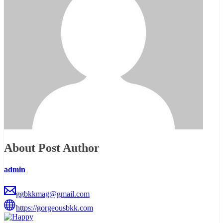
About Post Author
admin
ggbkkmag@gmail.com
https://gorgeousbkk.com