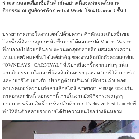
ร่วมงานและเลือกซื้อสินค้ากันอย่างเนืองแน่นจนล้นลาน
กิจกรรม ณ ศูนย์การค้า Central World โซน Beacon 3 ชั้น 1
บรรยากาศภายในงานเต็มไปด้วยความคึกคักและเสียงชื่นชม
โดยพื้นที่จัดงานถูกเนรมิตขึ้นภายใต้คอนเซปต์ Modern Western
ที่อบอวลไปด้วยกลิ่นอายตะวันตกสุดคลาสสิก ผสมผสานความ
เท่แบบสตรีทแฟชั่น ไฮไลต์สำคัญของงานคือเปิดตัวคอลเลกชัน
“OWNDAYS | CARNIVAL” ที่เรียกเสียงกรี๊ดจากแฟนๆ สนั่น
ลานกิจกรรม เมื่อสองพี่น้องศิลปินดาราสุดฮอต ‘มาริโอ้ เมาเร่อ’
และ ‘มาร์โค เมาเร่อ’ ปรากฏตัวบนรันเวย์ เพื่อร่วมถ่ายทอด
คาแรคเตอร์ความเท่คลาสสิกสไตล์ American Vintage ของแว่น
ตาคอลเลกชันนี้ นอกจากนี้ ภายในงานยังมีกิจกรรมสนุกๆ
มากมาย พร้อมสิทธิ์การช้อปสินค้าแบบ Exclusive First Launch ที่
ทำให้สินค้าหลายรายการได้รับความสนใจอย่างล้นหลาม