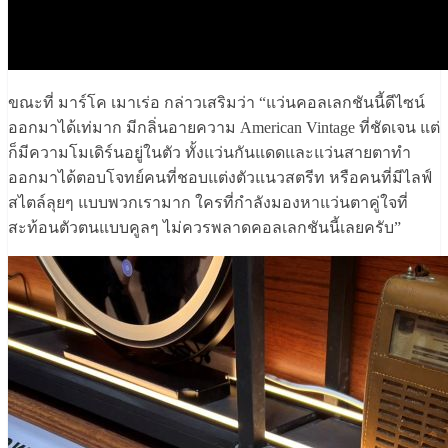
ขณะที่ มาร์โค เมาเร่อ กล่าวเสริมว่า “แว่นคอลเลกชันนี้ดีไซน์
ออกมาได้เท่มาก มีกลิ่นอายความ American Vintage ที่ชัดเจน แต่
ก็มีความโมเดิร์นอยู่ในตัว ทั้งแว่นกันแดดและแว่นสายตาทำ
ออกมาได้ตอบโจทย์คนที่ชอบแต่งตัวแนวสตรีท หรือคนที่มีไลฟ์
สไตล์ลุยๆ แบบพวกเรามาก ใครที่กำลังมองหาแว่นตาคู่ใจที่
สะท้อนตัวตนแบบคูลๆ ไม่ควรพลาดคอลเลกชันนี้เลยครับ”