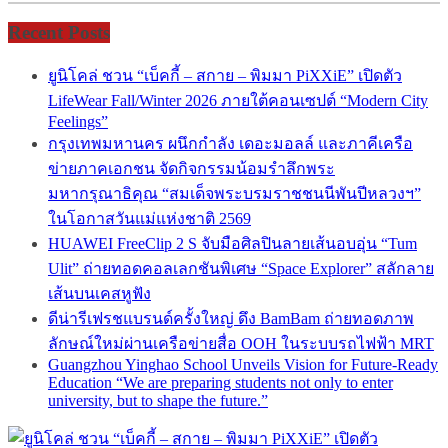
Recent Posts
ยูนิโคล่ ชวน “เบ็คกี้ – สกาย – พิมมา PiXXiE” เปิดตัว
LifeWear Fall/Winter 2026 ภายใต้คอนเซปต์ “Modern City
Feelings”
กรุงเทพมหานคร ผนึกกำลัง เดอะมอลล์ และภาคีเครือ
ข่ายภาคเอกชน จัดกิจกรรมน้อมรำลึกพระ
มหากรุณาธิคุณ “สมเด็จพระบรมราชชนนีพันปีหลวงฯ”
ในโอกาสวันแม่แห่งชาติ 2569
HUAWEI FreeClip 2 S จับมือศิลปินลายเส้นอบอุ่น “Tum
Ulit” ถ่ายทอดคอลเลกชันพิเศษ “Space Explorer” สลักลาย
เส้นบนเคสหูฟัง
ดีน่ารีเฟรชแบรนด์ครั้งใหญ่ ดึง BamBam ถ่ายทอดภาพ
ลักษณ์ใหม่ผ่านเครือข่ายสื่อ OOH ในระบบรถไฟฟ้า MRT
Guangzhou Yinghao School Unveils Vision for Future-Ready
Education “We are preparing students not only to enter
university, but to shape the future.”