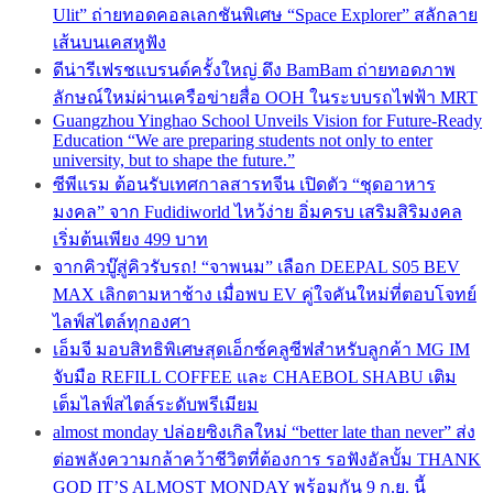
Ulit” ถ่ายทอดคอลเลกชันพิเศษ “Space Explorer” สลักลาย
เส้นบนเคสหูฟัง
ดีน่ารีเฟรชแบรนด์ครั้งใหญ่ ดึง BamBam ถ่ายทอดภาพ
ลักษณ์ใหม่ผ่านเครือข่ายสื่อ OOH ในระบบรถไฟฟ้า MRT
Guangzhou Yinghao School Unveils Vision for Future-Ready
Education “We are preparing students not only to enter
university, but to shape the future.”
ซีพีแรม ต้อนรับเทศกาลสารทจีน เปิดตัว “ชุดอาหาร
มงคล” จาก Fudidiworld ไหว้ง่าย อิ่มครบ เสริมสิริมงคล
เริ่มต้นเพียง 499 บาท
จากคิวบู๊สู่คิวรับรถ! “จาพนม” เลือก DEEPAL S05 BEV
MAX เลิกตามหาช้าง เมื่อพบ EV คู่ใจคันใหม่ที่ตอบโจทย์
ไลฟ์สไตล์ทุกองศา
เอ็มจี มอบสิทธิพิเศษสุดเอ็กซ์คลูซีฟสำหรับลูกค้า MG IM
จับมือ REFILL COFFEE และ CHAEBOL SHABU เติม
เต็มไลฟ์สไตล์ระดับพรีเมียม
almost monday ปล่อยซิงเกิลใหม่ “better late than never” ส่ง
ต่อพลังความกล้าคว้าชีวิตที่ต้องการ รอฟังอัลบั้ม THANK
GOD IT’S ALMOST MONDAY พร้อมกัน 9 ก.ย. นี้