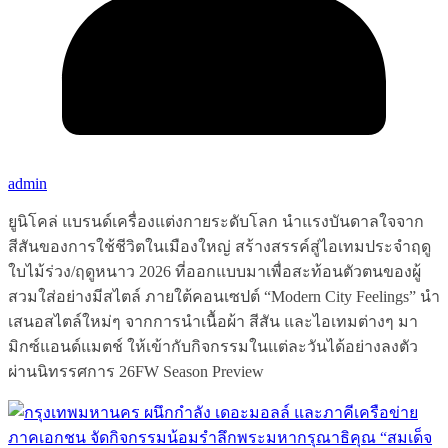
admin
ยูนิโคล่ แบรนด์เครื่องแต่งกายระดับโลก นำแรงบันดาลใจจาก
สีสันของการใช้ชีวิตในเมืองใหญ่ สร้างสรรค์สู่ไอเทมประจำฤดู
ใบไม้ร่วง/ฤดูหนาว 2026 ที่ออกแบบมาเพื่อสะท้อนตัวตนของผู้
สวมใส่อย่างมีสไตล์ ภายใต้คอนเซปต์ “Modern City Feelings” นำ
เสนอสไตล์ใหม่ๆ จากการนำเนื้อผ้า สีสัน และไอเทมต่างๆ มา
มิกซ์แอนด์แมตช์ ให้เข้ากับกิจกรรมในแต่ละวันได้อย่างลงตัว
ผ่านนิทรรศการ 26FW Season Preview