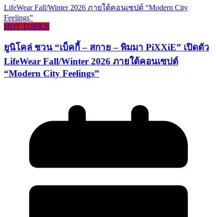
HOT TOPICS
ยูนิโคล่ ชวน “เบ็คกี้ – สกาย – พิมมา PiXXiE” เปิดตัว
LifeWear Fall/Winter 2026 ภายใต้คอนเซปต์
“Modern City Feelings”