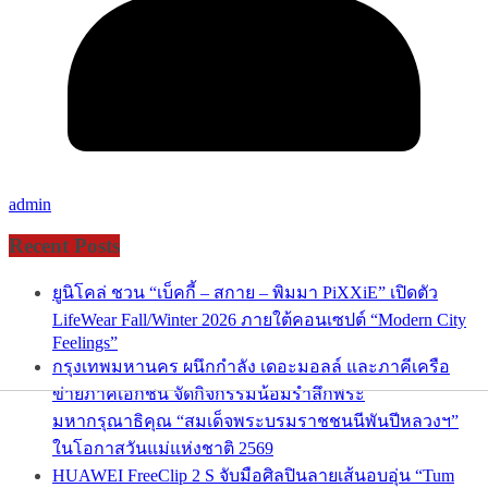
admin
Recent Posts
ยูนิโคล่ ชวน “เบ็คกี้ – สกาย – พิมมา PiXXiE” เปิดตัว
LifeWear Fall/Winter 2026 ภายใต้คอนเซปต์ “Modern City
Feelings”
กรุงเทพมหานคร ผนึกกำลัง เดอะมอลล์ และภาคีเครือ
ข่ายภาคเอกชน จัดกิจกรรมน้อมรำลึกพระ
มหากรุณาธิคุณ “สมเด็จพระบรมราชชนนีพันปีหลวงฯ”
ในโอกาสวันแม่แห่งชาติ 2569
HUAWEI FreeClip 2 S จับมือศิลปินลายเส้นอบอุ่น “Tum