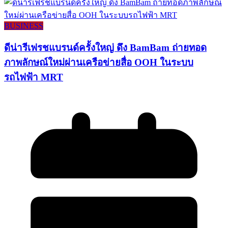
BUSINESS
ดีน่ารีเฟรชแบรนด์ครั้งใหญ่ ดึง BamBam ถ่ายทอด
ภาพลักษณ์ใหม่ผ่านเครือข่ายสื่อ OOH ในระบบ
รถไฟฟ้า MRT