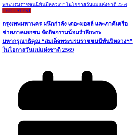
THE LATEST
กรุงเทพมหานคร ผนึกกำลัง เดอะมอลล์ และภาคีเครือ
ข่ายภาคเอกชน จัดกิจกรรมน้อมรำลึกพระ
มหากรุณาธิคุณ “สมเด็จพระบรมราชชนนีพันปีหลวงฯ”
ในโอกาสวันแม่แห่งชาติ 2569