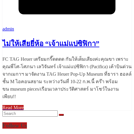
admin
ไม่ให้เสียยี่ห้อ “เจ้าแม่แปซิฟิกา”
FC TAG Heuer เตรียมกรี๊ดดดด กันให้เต็มเสียงค่ะคุณขา เพราะ
คุณพี่โศ-โศภนา เลวิจันทร์ เจ้าแม่แปซิฟิกา (Pacifica) เค้าบินด่วน
จากเมกาฯ มาจัดงาน TAG Heuer Pop-Up Museum ที่ธารา ฮอลล์
ชั้น M ไอคอนสยาม ระหว่างวันที่ 10-22 ก.พ.นี้ คร๊า พร้อม
ขน museum pieces/เรือนเวลาประวัติศาสตร์ มาโชว์ในงาน
เพียบ!!
Read More
Follow Us