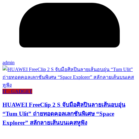
admin
IT - GADGET
HUAWEI FreeClip 2 S จับมือศิลปินลายเส้นอบอุ่น
“Tum Ulit” ถ่ายทอดคอลเลกชันพิเศษ “Space
Explorer” สลักลายเส้นบนเคสหูฟัง