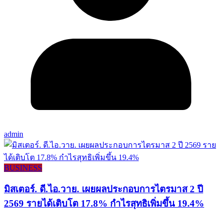
admin
BUSINESS
มิสเตอร์. ดี.ไอ.วาย. เผยผลประกอบการไตรมาส 2 ปี
2569 รายได้เติบโต 17.8% กำไรสุทธิเพิ่มขึ้น 19.4%