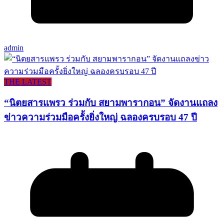
admin
THE LATEST
“นิตยสารแพรว ร่วมกับ สยามพารากอน” จัดงานแถลง
ข่าวความร่วมมือครั้งยิ่งใหญ่ ฉลองครบรอบ 47 ปี