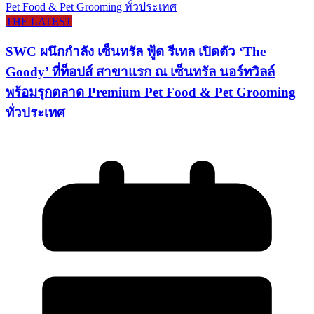
THE LATEST
SWC ผนึกกำลัง เซ็นทรัล ฟู้ด รีเทล เปิดตัว ‘The
Goody’ ที่ท็อปส์ สาขาแรก ณ เซ็นทรัล นอร์ทวิลล์
พร้อมรุกตลาด Premium Pet Food & Pet Grooming
ทั่วประเทศ