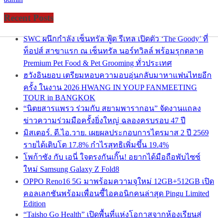
Recent Posts
SWC ผนึกกำลัง เซ็นทรัล ฟู้ด รีเทล เปิดตัว ‘The Goody’ ที่
ท็อปส์ สาขาแรก ณ เซ็นทรัล นอร์ทวิลล์ พร้อมรุกตลาด
Premium Pet Food & Pet Grooming ทั่วประเทศ
ฮวังอินยอบ เตรียมหอบความอบอุ่นกลับมาหาแฟนไทยอีก
ครั้ง ในงาน 2026 HWANG IN YOUP FANMEETING
TOUR in BANGKOK
“นิตยสารแพรว ร่วมกับ สยามพารากอน” จัดงานแถลง
ข่าวความร่วมมือครั้งยิ่งใหญ่ ฉลองครบรอบ 47 ปี
มิสเตอร์. ดี.ไอ.วาย. เผยผลประกอบการไตรมาส 2 ปี 2569
รายได้เติบโต 17.8% กำไรสุทธิเพิ่มขึ้น 19.4%
โพก้าซัง กับ เอนี่ ใจตรงกันเกิ๊น! อยากได้มือถือพับไซซ์
ใหม่ Samsung Galaxy Z Fold8
OPPO Reno16 5G มาพร้อมความจุใหม่ 12GB+512GB เปิด
คอลเลกชันพร้อมเพื่อนซี้ไอคอนิกคนล่าสุด Pingu Limited
Edition
“Taisho Go Health” เปิดพื้นที่แห่งโอกาสจากห้องเรียนสู่