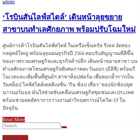
admin
‘โรบินสันไลฟ์สไตล์’ เดินหน้าลุยขยาย
สาขาบนทำเลศักยภาพ พร้อมปรับโฉมใหม่
ศูนย์การค้าโรบินสันไลฟ์สไตล์ ในเครือเซ็นทรัล รีเทล งัดสอง
กลยุทธ์ใหญ่ พร้อมลุยแผนธุรกิจปี 2564 ตอบรับสัญญาณที่ดีขึ้น
ของภาพรวมเศรษฐกิจและธุรกิจค้าปลีก เดินหน้าขยายสาขา บน
ทำเลศักยภาพโซนเศรษฐกิจพิเศษภาคตะวันออก (อีอีซี) พร้อมรี
โนเวทและเพิ่มพื้นที่ศูนย์ฯ สาขาท็อปฟอร์ม เพื่อตอกย้ำการเป็น
วันสต็อป ไลฟ์สไตล์เดสติเนชั่น ‘กิน ช้อป เที่ยว’ ของนักช้อปยุค
นาวนอร์มอล มั่นใจช่วยขับเคลื่อนเศรษฐกิจชุมชนและประเทศ
พร้อมช่วยลดอัตราการว่างงานฝ่าวิกฤตการณ์โควิด-19 ใน
ปัจจุบัน
Read More
Follow Us