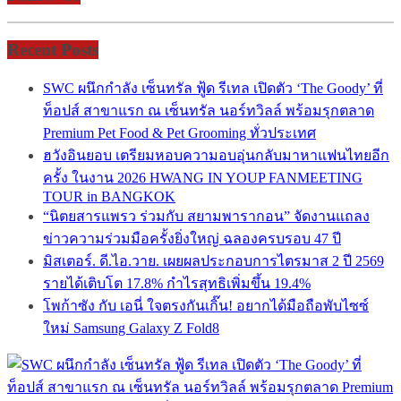
Recent Posts
SWC ผนึกกำลัง เซ็นทรัล ฟู้ด รีเทล เปิดตัว ‘The Goody’ ที่
ท็อปส์ สาขาแรก ณ เซ็นทรัล นอร์ทวิลล์ พร้อมรุกตลาด
Premium Pet Food & Pet Grooming ทั่วประเทศ
ฮวังอินยอบ เตรียมหอบความอบอุ่นกลับมาหาแฟนไทยอีก
ครั้ง ในงาน 2026 HWANG IN YOUP FANMEETING
TOUR in BANGKOK
“นิตยสารแพรว ร่วมกับ สยามพารากอน” จัดงานแถลง
ข่าวความร่วมมือครั้งยิ่งใหญ่ ฉลองครบรอบ 47 ปี
มิสเตอร์. ดี.ไอ.วาย. เผยผลประกอบการไตรมาส 2 ปี 2569
รายได้เติบโต 17.8% กำไรสุทธิเพิ่มขึ้น 19.4%
โพก้าซัง กับ เอนี่ ใจตรงกันเกิ๊น! อยากได้มือถือพับไซซ์
ใหม่ Samsung Galaxy Z Fold8