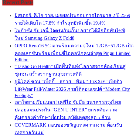
Recent Posts
มิสเตอร์. ดี.ไอ.วาย. เผยผลประกอบการไตรมาส 2 ปี 2569
รายได้เติบโต 17.8% กำไรสุทธิเพิ่มขึ้น 19.4%
โพก้าซัง กับ เอนี่ ใจตรงกันเกิ๊น! อยากได้มือถือพับไซซ์
ใหม่ Samsung Galaxy Z Fold8
OPPO Reno16 5G มาพร้อมความจุใหม่ 12GB+512GB เปิด
คอลเลกชันพร้อมเพื่อนซี้ไอคอนิกคนล่าสุด Pingu Limited
Edition
“Taisho Go Health” เปิดพื้นที่แห่งโอกาสจากห้องเรียนสู่
ชุมชน สร้างรากฐานสุขภาวะที่ดี
ยูนิโคล่ ชวน “เบ็คกี้ – สกาย – พิมมา PiXXiE” เปิดตัว
LifeWear Fall/Winter 2026 ภายใต้คอนเซปต์ “Modern City
Feelings”
เอาใจสายเรียนนอก! เคพีไอ จับมือ ธนาคารกรุงไทย
ปล่อยแผนประกัน “GEN U INTER” ยกระดับความ
คุ้มครองค่ารักษาเจ็บป่วย-อุบัติเหตุสูงสุด 5 ล้าน
COVERMARK มอบของขวัญแห่งความงาม ต้อนรับ
เทศกาลวันแม่