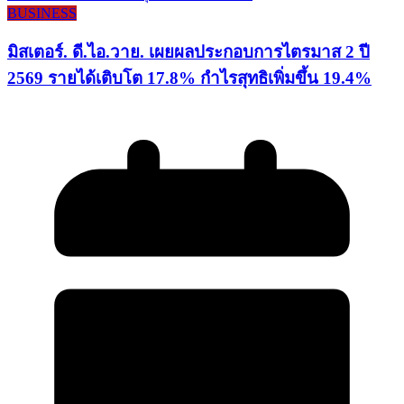
BUSINESS
มิสเตอร์. ดี.ไอ.วาย. เผยผลประกอบการไตรมาส 2 ปี
2569 รายได้เติบโต 17.8% กำไรสุทธิเพิ่มขึ้น 19.4%