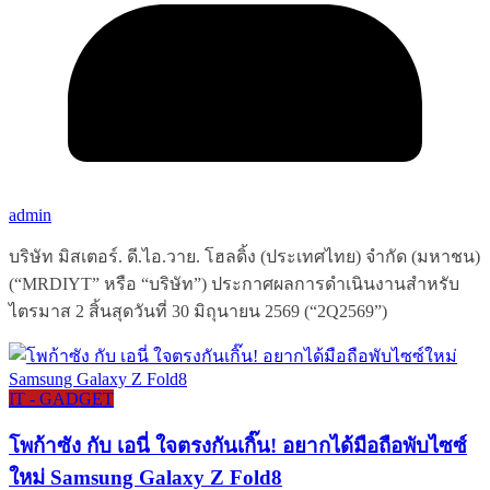
admin
บริษัท มิสเตอร์. ดี.ไอ.วาย. โฮลดิ้ง (ประเทศไทย) จำกัด (มหาชน)
(“MRDIYT” หรือ “บริษัท”) ประกาศผลการดำเนินงานสำหรับ
ไตรมาส 2 สิ้นสุดวันที่ 30 มิถุนายน 2569 (“2Q2569”)
IT - GADGET
โพก้าซัง กับ เอนี่ ใจตรงกันเกิ๊น! อยากได้มือถือพับไซซ์
ใหม่ Samsung Galaxy Z Fold8