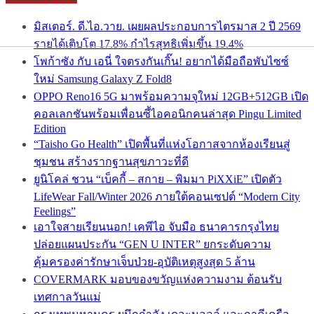
มิสเตอร์. ดี.ไอ.วาย. เผยผลประกอบการไตรมาส 2 ปี 2569
รายได้เติบโต 17.8% กำไรสุทธิเพิ่มขึ้น 19.4%
โพก้าซัง กับ เอนี่ ใจตรงกันเกิ๊น! อยากได้มือถือพับไซซ์
ใหม่ Samsung Galaxy Z Fold8
OPPO Reno16 5G มาพร้อมความจุใหม่ 12GB+512GB เปิด
คอลเลกชันพร้อมเพื่อนซี้ไอคอนิกคนล่าสุด Pingu Limited
Edition
“Taisho Go Health” เปิดพื้นที่แห่งโอกาสจากห้องเรียนสู่
ชุมชน สร้างรากฐานสุขภาวะที่ดี
ยูนิโคล่ ชวน “เบ็คกี้ – สกาย – พิมมา PiXXiE” เปิดตัว
LifeWear Fall/Winter 2026 ภายใต้คอนเซปต์ “Modern City
Feelings”
เอาใจสายเรียนนอก! เคพีไอ จับมือ ธนาคารกรุงไทย
ปล่อยแผนประกัน “GEN U INTER” ยกระดับความ
คุ้มครองค่ารักษาเจ็บป่วย-อุบัติเหตุสูงสุด 5 ล้าน
COVERMARK มอบของขวัญแห่งความงาม ต้อนรับ
เทศกาลวันแม่