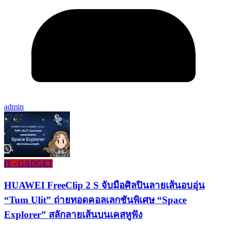
admin
IT - GADGET
HUAWEI FreeClip 2 S จับมือศิลปินลายเส้นอบอุ่น
“Tum Ulit” ถ่ายทอดคอลเลกชันพิเศษ “Space
Explorer” สลักลายเส้นบนเคสหูฟัง