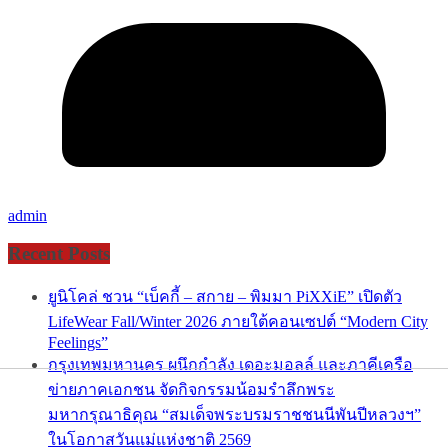
admin
Recent Posts
ยูนิโคล่ ชวน “เบ็คกี้ – สกาย – พิมมา PiXXiE” เปิดตัว
LifeWear Fall/Winter 2026 ภายใต้คอนเซปต์ “Modern City
Feelings”
กรุงเทพมหานคร ผนึกกำลัง เดอะมอลล์ และภาคีเครือ
ข่ายภาคเอกชน จัดกิจกรรมน้อมรำลึกพระ
มหากรุณาธิคุณ “สมเด็จพระบรมราชชนนีพันปีหลวงฯ”
ในโอกาสวันแม่แห่งชาติ 2569