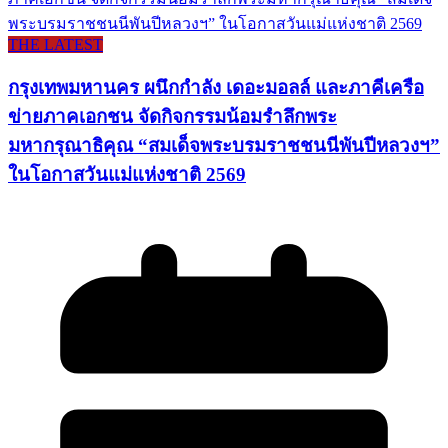
THE LATEST
กรุงเทพมหานคร ผนึกกำลัง เดอะมอลล์ และภาคีเครือ
ข่ายภาคเอกชน จัดกิจกรรมน้อมรำลึกพระ
มหากรุณาธิคุณ “สมเด็จพระบรมราชชนนีพันปีหลวงฯ”
ในโอกาสวันแม่แห่งชาติ 2569