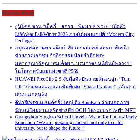
Recent Posts
ยูนิโคล่ ชวน “เบ็คกี้ – สกาย – พิมมา PiXXiE” เปิดตัว
LifeWear Fall/Winter 2026 ภายใต้คอนเซปต์ “Modern City
Feelings”
กรุงเทพมหานคร ผนึกกำลัง เดอะมอลล์ และภาคีเครือ
ข่ายภาคเอกชน จัดกิจกรรมน้อมรำลึกพระ
มหากรุณาธิคุณ “สมเด็จพระบรมราชชนนีพันปีหลวงฯ”
ในโอกาสวันแม่แห่งชาติ 2569
HUAWEI FreeClip 2 S จับมือศิลปินลายเส้นอบอุ่น “Tum
Ulit” ถ่ายทอดคอลเลกชันพิเศษ “Space Explorer” สลักลาย
เส้นบนเคสหูฟัง
ดีน่ารีเฟรชแบรนด์ครั้งใหญ่ ดึง BamBam ถ่ายทอดภาพ
ลักษณ์ใหม่ผ่านเครือข่ายสื่อ OOH ในระบบรถไฟฟ้า MRT
Guangzhou Yinghao School Unveils Vision for Future-Ready
Education “We are preparing students not only to enter
university, but to shape the future.”