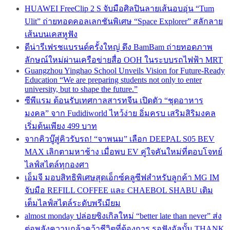
HUAWEI FreeClip 2 S จับมือศิลปินลายเส้นอบอุ่น “Tum
Ulit” ถ่ายทอดคอลเลกชันพิเศษ “Space Explorer” สลักลาย
เส้นบนเคสหูฟัง
ดีน่ารีเฟรชแบรนด์ครั้งใหญ่ ดึง BamBam ถ่ายทอดภาพ
ลักษณ์ใหม่ผ่านเครือข่ายสื่อ OOH ในระบบรถไฟฟ้า MRT
Guangzhou Yinghao School Unveils Vision for Future-Ready
Education “We are preparing students not only to enter
university, but to shape the future.”
ซีพีแรม ต้อนรับเทศกาลสารทจีน เปิดตัว “ชุดอาหาร
มงคล” จาก Fudidiworld ไหว้ง่าย อิ่มครบ เสริมสิริมงคล
เริ่มต้นเพียง 499 บาท
จากคิวบู๊สู่คิวรับรถ! “จาพนม” เลือก DEEPAL S05 BEV
MAX เลิกตามหาช้าง เมื่อพบ EV คู่ใจคันใหม่ที่ตอบโจทย์
ไลฟ์สไตล์ทุกองศา
เอ็มจี มอบสิทธิพิเศษสุดเอ็กซ์คลูซีฟสำหรับลูกค้า MG IM
จับมือ REFILL COFFEE และ CHAEBOL SHABU เติม
เต็มไลฟ์สไตล์ระดับพรีเมียม
almost monday ปล่อยซิงเกิลใหม่ “better late than never” ส่ง
ต่อพลังความกล้าคว้าชีวิตที่ต้องการ รอฟังอัลบั้ม THANK