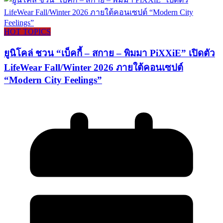
HOT TOPICS
ยูนิโคล่ ชวน “เบ็คกี้ – สกาย – พิมมา PiXXiE” เปิดตัว
LifeWear Fall/Winter 2026 ภายใต้คอนเซปต์
“Modern City Feelings”