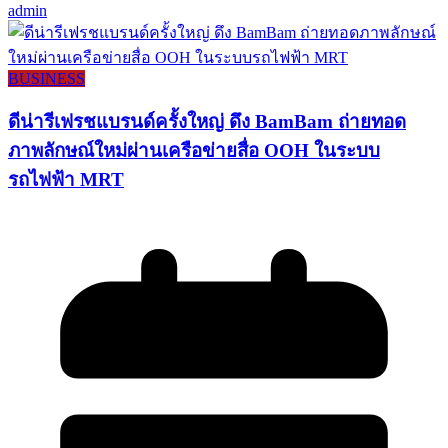
admin
BUSINESS
ดีน่ารีเฟรชแบรนด์ครั้งใหญ่ ดึง BamBam ถ่ายทอด
ภาพลักษณ์ใหม่ผ่านเครือข่ายสื่อ OOH ในระบบ
รถไฟฟ้า MRT