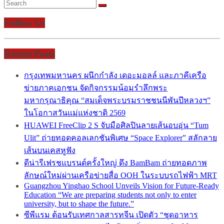
Follow Us
Recent Posts
กรุงเทพมหานคร ผนึกกำลัง เดอะมอลล์ และภาคีเครือ
ข่ายภาคเอกชน จัดกิจกรรมน้อมรำลึกพระ
มหากรุณาธิคุณ “สมเด็จพระบรมราชชนนีพันปีหลวงฯ”
ในโอกาสวันแม่แห่งชาติ 2569
HUAWEI FreeClip 2 S จับมือศิลปินลายเส้นอบอุ่น “Tum
Ulit” ถ่ายทอดคอลเลกชันพิเศษ “Space Explorer” สลักลาย
เส้นบนเคสหูฟัง
ดีน่ารีเฟรชแบรนด์ครั้งใหญ่ ดึง BamBam ถ่ายทอดภาพ
ลักษณ์ใหม่ผ่านเครือข่ายสื่อ OOH ในระบบรถไฟฟ้า MRT
Guangzhou Yinghao School Unveils Vision for Future-Ready
Education “We are preparing students not only to enter
university, but to shape the future.”
ซีพีแรม ต้อนรับเทศกาลสารทจีน เปิดตัว “ชุดอาหาร