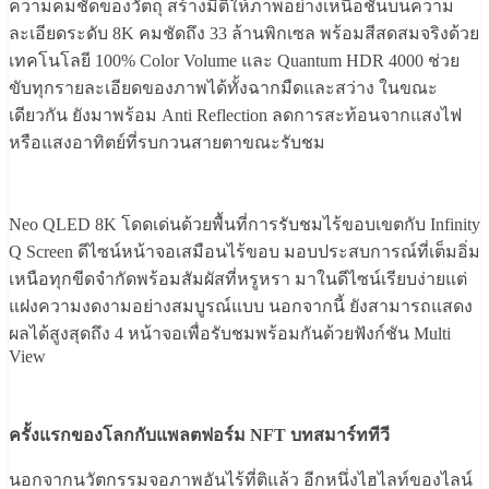
ความคมชัดของวัตถุ สร้างมิติให้ภาพอย่างเหนือชั้
นบนความ
ละเอียดระดับ
8K
คมชัดถึง
33
ล้านพิกเซล พร้อมสีสดสมจริงด้วย
เทคโนโลยี
100% Color Volume
และ
Quantum HDR 4000
ช่วย
ขับทุกรายละเอียดของภาพได้
ทั้งฉากมืดและสว่าง ในขณะ
เดียวกัน ยังมาพร้อม
Anti Reflection
ลดการสะท้อนจากแสงไฟ
หรือแสงอาทิ
ตย์ที่รบกวนสายตาขณะรับชม
Neo QLED 8K
โดดเด่นด้วยพื้นที่การรับชมไร้
ขอบเขตกับ
Infinity
Q Screen
ดีไซน์หน้าจอเสมือนไร้ขอบ มอบประสบการณ์ที่เต็มอิ่ม
เหนื
อทุกขีดจำกัดพร้อมสัมผัสที่หรู
หรา มาในดีไซน์เรียบง่ายแต่
แฝงความงดงามอย่างสมบูรณ์แบบ นอกจากนี้ ยังสามารถแสดง
ผลได้สูงสุดถึง
4
หน้าจอเพื่อรับชมพร้อมกันด้วยฟั
งก์ชัน
Multi
View
ครั้งแรกของโลกกับแพลตฟอร์ม
NFT
บทสมาร์ททีวี
นอกจากนวัตกรรมจอภาพอันไร้ที่ติ
แล้ว อีกหนึ่งไฮไลท์ของไลน์