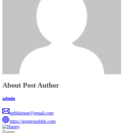
About Post Author
admin
ggbkkmag@gmail.com
https://gorgeousbkk.com
Happy