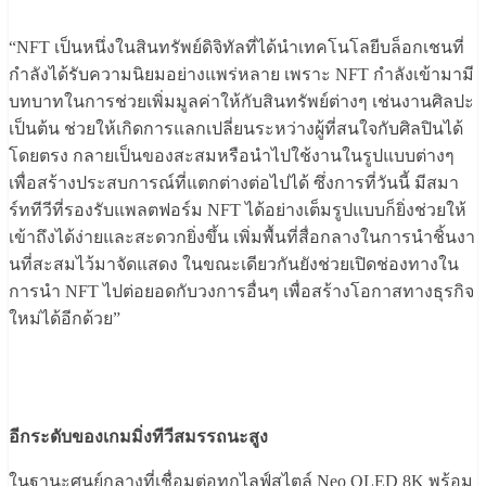
“
NFT
เป็นหนึ่งในสินทรัพย์ดิจิทัลที่
ได้นำเทคโนโลยีบล็อกเชนที่
กำลั
งได้รับความนิยมอย่างแพร่หลาย เพราะ
NFT
กำลังเข้ามามี
บทบาทในการช่วยเพิ่
มมูลค่าให้กับสินทรัพย์ต่างๆ เช่นงานศิลปะ
เป็นต้น ช่วยให้เกิดการแลกเปลี่ยนระหว่
างผู้ที่สนใจกับศิลปินได้
โดยตรง กลายเป็นของสะสมหรือนําไปใช้
งานในรูปแบบต่างๆ
เพื่อสร้างประสบการณ์ที่แตกต่
างต่อไปได้ ซึ่งการที่วันนี้ มีสมา
ร์ททีวีที่รองรับแพลตฟอร์ม
NFT
ได้อย่างเต็มรูปแบบก็ยิ่งช่
วยให้
เข้าถึงได้ง่ายและสะดวกยิ่
งขึ้น เพิ่มพื้นที่สื่อกลางในการนําชิ้
นงา
นที่สะสมไว้มาจัดแสดง ในขณะเดียวกันยังช่วยเปิดช่
องทางใน
การนํา
NFT
ไปต่อยอดกับวงการอื่นๆ เพื่อสร้างโอกาสทางธุรกิจ
ใหม่
ได้อีกด้วย”
อีกระดับของเกมมิ่งทีวี
สมรรถนะสูง
ในฐานะศูนย์กลางที่เชื่อมต่อทุ
กไลฟ์สไตล์
Neo QLED 8K
พร้อม