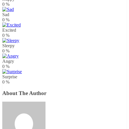
0
%
Sad
0
%
Excited
0
%
Sleepy
0
%
Angry
0
%
Surprise
0
%
About The Author