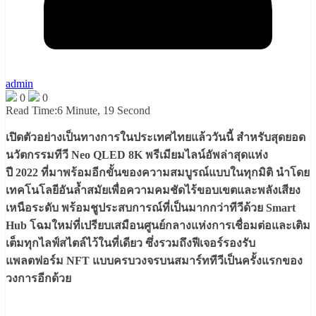
admin
0
0
Read Time:
6 Minute, 19 Second
เปิดตัวอย่างเป็
นทางการในประเทศไทยแล้ววันนี้
สำหรับสุดยอด
นวัตกรรมทีวี
Neo QLED 8K
พรีเมียมไลน์อัพล่าสุดแห่ง
ปี
2022
ที่มาพร้อมอีกขั้นของความสมบู
รณ์แบบในทุกมิติ นำโดย
เทคโนโลยีอันล้ำสมัยเพื่
อความคมชัดไร้ขอบเขตและพลังเสี
ยง
เหนือระดับ พร้อมชูประสบการณ์ที่เป็นมากกว่
าทีวีด้วย
Smart
Hub
โฉมใหม่ที่เปรียบเสมือนศูนย์
กลางแห่งการเชื่อมต่อและเติม
เต็
มทุกไลฟ์สไตล์ไว้ในที่เดียว ซึ่งรวมถึงฟีเจอร์รองรั
บ
แพลตฟอร์ม
NFT
แบบครบวงจรบนสมาร์ททีวีเป็นครั้
งแรกของ
วงการอีกด้วย