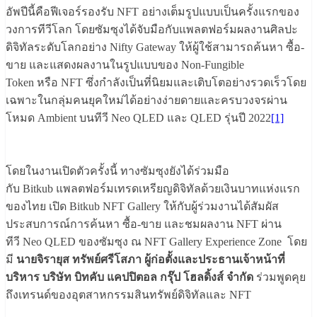
อัพปีนี้
คือฟีเจอร์รองรับ
NFT
อย่างเต็มรูปแบบเป็นครั้
งแรกของ
วงการทีวีโลก โดยซัมซุงได้จับมือกับแพลตฟอร์
มผลงานศิลปะ
ดิจิทัลระดับโลกอย่
าง
Nifty Gateway
ให้ผู้ใช้สามารถค้นหา ซื้อ-
ขาย และแสดงผลงานในรูปแบบของ
Non-Fungible
Token
หรือ
NFT
ซึ่งกำลังเป็นที่นิยมและเติ
บโตอย่างรวดเร็วโดย
เฉพาะในกลุ่
มคนยุคใหม่ได้อย่างง่
ายดายและครบวงจรผ่าน
โหมด
Ambient
บนทีวี
Neo QLED
และ
QLED
รุ่นปี
2022
[1]
โดยในงานเปิดตัวครั้งนี้ ทางซัมซุงยังได้ร่วมมือ
กับ
Bitkub
แพลตฟอร์มเทรดเหรียญดิจิทัลด้
วยเงินบาทแห่งแรก
ของไทย เปิด
Bitkub NFT Gallery
ให้กับผู้ร่วมงานได้สัมผั
ส
ประสบการณ์การ
ค้นหา ซื้อ-ขาย และชมผลงาน
NFT
ผ่าน
ทีวี
Neo QLED
ของซัมซุง ณ
NFT Gallery Experience Zone
โดย
มี
นายจิรายุส ทรัพย์ศรีโสภา ผู้ก่อตั้งและประธานเจ้าหน้าที่
บริหาร
บริษัท บิทคับ แคปปิตอล กรุ๊ป โฮลดิ้งส์
จำกัด
ร่วมพูดคุย
ถึ
งเทรนด์ของอุตสาหกรรมสินทรัพย์
ดิจิทัลและ
NFT