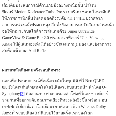
เติมเต็มประสบการณ์ด้
านเกมมิ่งอย่างเหนือชั้น นำโดย
ฟีเจอร์
Motion Xcelerator Turbo Pro
ระบบรีเฟรชแบบไดนามิกที่
ให้
ภาพกราฟิกลื่นไหลคมชัดถึงระดับ
4K 144Hz
ปราศจาก
อาการหน่วงแม้เฟรมเรทสูง อีกทั้งยังสามารถปรับอัตราส่
วนหน้า
จอให้เหมาะกับสไตล์การเล่
นเกมด้วย
Super Ultrawide
GameView & Game Bar 2.0
พร้อมด้วยฟีเจอร์
Ultra Viewing
Angle
ให้ผู้เล่นมองเห็นได้อย่างชั
ดเจนทุกมุมมอง และยังลดการ
สะท้อนด้วยจอ
Anti Reflection
ผสานพลังเสียงสมจริงรอบทิศทาง
และเพื่อประสบการณ์ที่เหนือระดั
บในทุกมิติ ทีวี
Neo QLED
8K
ยังโดดเด่นด้วยเทคโนโลยีเสี
ยงระดับแนวหน้า นำโดย
Q-
Symphony
[2]
ที่ผสานการทำงานของลำโพงทีวี
และซาวด์บาร์
ร่วมกันเพื่อยกระดั
บคุณภาพเสียงที่ทรงพลังยิ่งขึ้น พร้อมมอบ
เอฟเฟกต์เสียงดื่มด่ำ
โอบล้อมรอบทิศทางด้วย
Wireless Dolby
2
Atmos
ระบบเสียง
3
มิติแบบไร้สายครั้งแรกของโลก