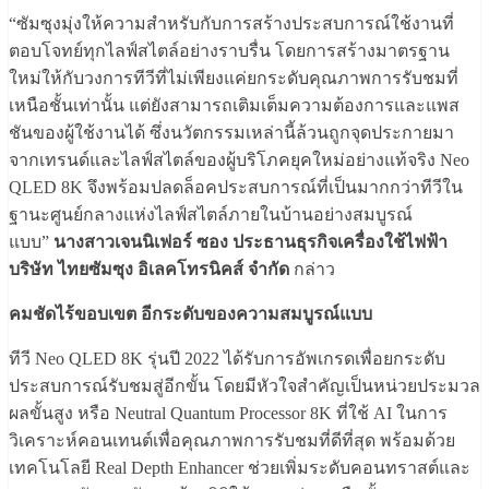
“
ซัมซุงมุ่งให้ความสำหรับกั
บการสร้างประสบการณ์ใช้งานที่
ตอบโจทย์ทุกไลฟ์สไตล์อย่างราบรื่
น โดยการสร้างมาตรฐาน
ใหม่ให้กั
บวงการทีวีที่ไม่เพียงแค่ยกระดั
บคุณภาพการรับชมที่
เหนือชั้นเท่
านั้น แต่ยังสามารถเติมเต็มความต้
องการและแพส
ชันของผู้ใช้งานได้ ซึ่งนวัตกรรมเหล่านี้ล้วนถูกจุ
ดประกายมา
จากเทรนด์และไลฟ์สไตล์
ของผู้บริโภคยุคใหม่อย่างแท้จริ
ง
Neo
QLED 8K
จึงพร้อมปลดล็อคประสบการณ์ที่
เป็นมากกว่าทีวีใน
ฐานะศูนย์
กลางแห่งไลฟ์สไตล์ภายในบ้านอย่
างสมบูรณ์
แบบ
”
นางสาวเจนนิเฟอร์ ซอง ประธานธุรกิจเครื่องใช้ไฟฟ้า
บริษัท ไทยซัมซุง อิเลคโทรนิคส์ จำกัด
กล่าว
คมชัดไร้ขอบเขต อีกระดับของความสมบูรณ์แบบ
ทีวี
Neo QLED 8K
รุ่นปี
2022
ได้รับการอั
พเกรดเพื่อยกระดับ
ประสบการณ์รั
บชมสู่อีกขั้น โดยมีหัวใจสำคัญเป็นหน่
วยประมวล
ผลขั้นสูง หรือ
Neutral Quantum Processor 8K
ที่ใช้
AI
ในการ
วิเคราะห์คอนเทนต์เพื่อคุ
ณภาพการรับชมที่ดีที่สุด พร้อมด้วย
เทคโนโลยี
Real Depth Enhancer
ช่วยเพิ่มระดับคอนทราสต์
และ