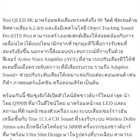
Neo QLED 8K
มาพร้อมพลังเสียงทรงพลังถึง
90
วัตต์ ชัดเจนด้วย
ทิศทางเสียง
6.2.4ch
และยังมีเทคโนโลยี
Object Tracking Sound
Pro (OTS Pro)
สามารถสร้างเอฟเฟกต์เสียงให้
สอดคล้องกับการ
เคลื่อนไหวได้
แบบไดนามิกจากทั่วทุกมุมทีวีเพื่
อการรับชมที่
สมจริงยิ่งขึ้น นอกจากนี้ยังมอบประสบการณ์ที่
ราบรื่นด้วย
ฟีเจอร์
Active Voice Amplifier
(
AVA)
ที่สามารถปรับเสียงทีวีให้ชั
ดเจนขึ้นเมื่อตรวจจับสภาวะที่มี
เสียงรบกวน รวมถึง
Adaptive
Sound+
ช่วยปรับระดับเสียงให้เหมาะสมกั
บแต่ละคอนเทนต์ เช่น
กีฬา ภาพยนตร์แอ็คชัน หรือคอนเสิร์ต เป็นต้น
พร้อมกันนี้ ซัมซุงยังได้เปิดตัวไลน์อั
พซาวด์บาร์ใหม่ล่าสุด นำ
โดย
Q
990
B
ที่มาในดีไซน์ใหม่ มาพร้อมหน้าจอ
LED
แสดง
สถานะที่ด้านหน้าของตัวเครื่
อง และระบบเสียงเซอร์ราวอัน
เหนือชั้
นกับ
True
11.1.4
CH Sound
ที่รองรับระบบ
Wireless Dolby
Atmos
และอีกหนึ่งไฮไลท์อย่าง
S800B
ครั้งแรกของซาวด์บาร์
ที่มาพร้อม
Ultra Slim
Design
มาในรูปทรงที่บางเฉียบ สามารถ