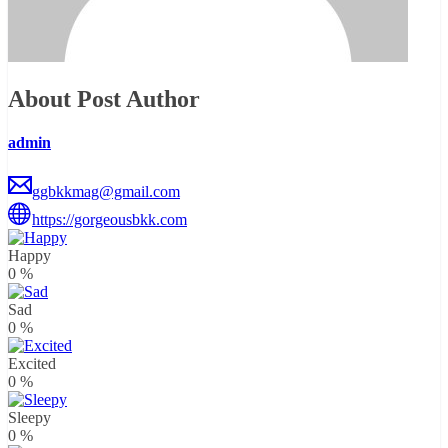
About Post Author
admin
ggbkkmag@gmail.com
https://gorgeousbkk.com
Happy
0
%
Sad
0
%
Excited
0
%
Sleepy
0
%