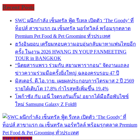
Recent Posts
SWC ผนึกกำลัง เซ็นทรัล ฟู้ด รีเทล เปิดตัว ‘The Goody’ ที่
ท็อปส์ สาขาแรก ณ เซ็นทรัล นอร์ทวิลล์ พร้อมรุกตลาด
Premium Pet Food & Pet Grooming ทั่วประเทศ
ฮวังอินยอบ เตรียมหอบความอบอุ่นกลับมาหาแฟนไทยอีก
ครั้ง ในงาน 2026 HWANG IN YOUP FANMEETING
TOUR in BANGKOK
“นิตยสารแพรว ร่วมกับ สยามพารากอน” จัดงานแถลง
ข่าวความร่วมมือครั้งยิ่งใหญ่ ฉลองครบรอบ 47 ปี
มิสเตอร์. ดี.ไอ.วาย. เผยผลประกอบการไตรมาส 2 ปี 2569
รายได้เติบโต 17.8% กำไรสุทธิเพิ่มขึ้น 19.4%
โพก้าซัง กับ เอนี่ ใจตรงกันเกิ๊น! อยากได้มือถือพับไซซ์
ใหม่ Samsung Galaxy Z Fold8
THE LATEST