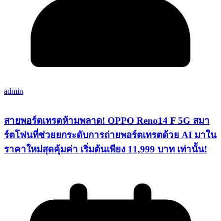
admin
สายพอร์ตเทรตห้ามพลาด! OPPO Reno14 F 5G สมา
ร์ตโฟนที่ช่วยยกระดับการถ่ายพอร์ตเทรตด้วย AI มาใน
ราคาใหม่สุดคุ้มค่า เริ่มต้นเพียง 11,999 บาท เท่านั้น!