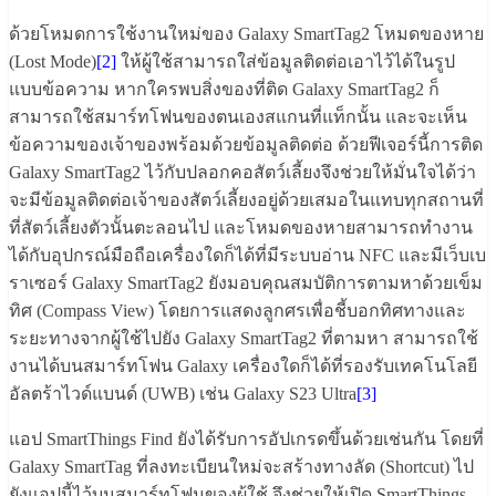
ด้วยโหมดการใช้งานใหม่ของ Galaxy SmartTag2 โหมดของหาย
(Lost Mode)
[2]
ให้ผู้ใช้สามารถใส่ข้อมูลติดต่อเอาไว้ได้ในรูป
แบบข้อความ หากใครพบสิ่งของที่ติด Galaxy SmartTag2 ก็
สามารถใช้สมาร์ทโฟนของตนเองสแกนที่แท็กนั้น และจะเห็น
ข้อความของเจ้าของพร้อมด้วยข้อมูลติดต่อ ด้วยฟีเจอร์นี้การติด
Galaxy SmartTag2 ไว้กับปลอกคอสัตว์เลี้ยงจึงช่วยให้มั่นใจได้ว่า
จะมีข้อมูลติดต่อเจ้าของสัตว์เลี้ยงอยู่ด้วยเสมอในแทบทุกสถานที่
ที่สัตว์เลี้ยงตัวนั้นตะลอนไป และโหมดของหายสามารถทำงาน
ได้กับอุปกรณ์มือถือเครื่องใดก็ได้ที่มีระบบอ่าน NFC และมีเว็บเบ
ราเซอร์ Galaxy SmartTag2 ยังมอบคุณสมบัติการตามหาด้วยเข็ม
ทิศ (Compass View) โดยการแสดงลูกศรเพื่อชี้บอกทิศทางและ
ระยะทางจากผู้ใช้ไปยัง Galaxy SmartTag2 ที่ตามหา สามารถใช้
งานได้บนสมาร์ทโฟน Galaxy เครื่องใดก็ได้ที่รองรับเทคโนโลยี
อัลตร้าไวด์แบนด์ (UWB) เช่น Galaxy S23 Ultra
[3]
แอป SmartThings Find ยังได้รับการอัปเกรดขึ้นด้วยเช่นกัน โดยที่
Galaxy SmartTag ที่ลงทะเบียนใหม่จะสร้างทางลัด (Shortcut) ไป
ยังแอปนี้ไว้บนสมาร์ทโฟนของผู้ใช้ จึงช่วยให้เปิด SmartThings