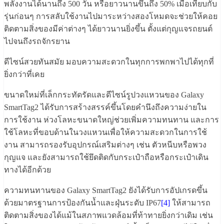
พลังงานได้นานถึง 500 วัน หรือยาวนานขึ้นถึง 50% เมื่อเทียบกับ
รุ่นก่อนๆ การสลับใช้งานไปมาระหว่างสองโหมดจะช่วยให้คอย
ติดตามสิ่งของมีค่าต่างๆ ได้ยาวนานยิ่งขึ้น ตั้งแต่กุญแจรถยนต์
ไปจนถึงรถจักรยาน
ดีไซน์สวยทันสมัย มอบความสะดวกในทุกการพกพาไปได้ทุกที่
ยิ่งกว่าที่เคย
ขนาดใหม่ที่เล็กกระทัดรัดและดีไซน์รูปวงแหวนของ Galaxy
SmartTag2 ได้รับการสร้างสรรค์ขึ้นโดยคำนึงถึงความง่ายใน
การใช้งาน ห่วงโลหะขนาดใหญ่ช่วยเพิ่มความทนทาน และการ
ใช้โลหะที่ขอบด้านในวงแหวนเพื่อให้ความสะดวกในการใช้
งาน สามารถรองรับอุปกรณ์เสริมต่างๆ เช่น ตัวหนีบหรือพวง
กุญแจ และยังสามารถใช้ยึดติดกับกระเป๋าถือหรือกระเป๋าเดิน
ทางได้อีกด้วย
ความทนทานของ Galaxy SmartTag2 ยังได้รับการอัปเกรดขึ้น
ด้วยมาตรฐานการป้องกันน้ำและฝุ่นระดับ IP67
[4]
ให้สามารถ
ติดตามสิ่งของได้แม้ในสภาพแวดล้อมที่ท้าทายยิ่งกว่าเดิม เช่น