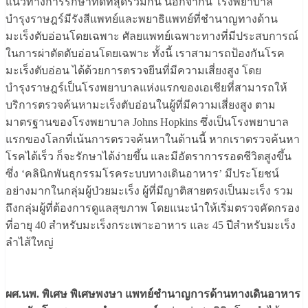
แนวทางการรักษาที่ดีที่สุดร่วมกัน นอกจากนี้ โรงพยาบาล
บำรุงราษฎร์มีรังสีแพทย์และพยาธิแพทย์ที่ชำนาญทางด้าน
มะเร็งตับอ่อนโดยเฉพาะ ศัลยแพทย์เฉพาะทางที่มีประสบการณ์
ในการผ่าตัดตับอ่อนโดยเฉพาะ ทั้งนี้ เราสามารถป้องกันโรค
มะเร็งตับอ่อน ได้ด้วยการตรวจยีนที่มีความเสี่ยงสูง โดย
บำรุงราษฎร์เป็นโรงพยาบาลแห่งแรกของเอเชียที่สามารถให้
บริการตรวจค้นหามะเร็งตับอ่อนในผู้ที่มีความเสี่ยงสูง ตาม
มาตรฐานของโรงพยาบาล Johns Hopkins ซึ่งเป็นโรงพยาบาล
แรกของโลกที่เน้นการตรวจค้นหาในด้านนี้ หากเราตรวจค้นหา
โรคได้เร็ว ก็จะรักษาได้ง่ายขึ้น และมีอัตราการรอดชีวิตสูงขึ้น
ซึ่ง ‘คลินิกพันธุกรรมโรคระบบทางเดินอาหาร’ มีประโยชน์
อย่างมากในกลุ่มผู้ป่วยมะเร็ง ผู้ที่มีญาติสายตรงเป็นมะเร็ง รวม
ถึงกลุ่มผู้ที่ต้องการดูแลสุขภาพ โดยแนะนำให้เริ่มตรวจคัดกรอง
ที่อายุ 40 สำหรับมะเร็งกระเพาะอาหาร และ 45 ปีสำหรับมะเร็ง
ลำไส้ใหญ่
ผศ.นพ. พิเศษ พิเศษพงษา แพทย์ชำนาญการด้านทางเดินอาหาร