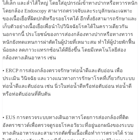
ไส้เล็ก และลำไส้ใหญ่ โดยใส่อุปกรณ์เข้าทางปากหรือทวารหนัก
โดยกล้อง Endoscopy สามารถตรวจจับและระบุลักษณะเฉพาะ
ของเนื้อเยื่อที่ผิดปกติหรือรอยโรคได้ อีกทั้งยังสามารถรักษาและ
เก็บตัวอย่างเนื้อเยื่อเพื่อนำไปวินิจฉัยโรคได้ในคราวเดียวกัน
นอกจากนี้ ประโยชน์ของการส่องกล้องทางปากหรือทางทวาร
หนักยังทดแทนการผ่าตัดในผู้ป่วยที่เหมาะสม ทำให้ผู้ป่วยพักฟื้น
น้อยลง ลดภาวะแทรกซ้อนได้ดียิ่งขึ้น โดยมีเทคโนโลยีส่อง
กล้องทางเดินอาหาร เช่น
• ERCP การส่องกล้องตรวจรักษาท่อน้ำดีและตับอ่อน เพื่อ
ประเมิน วินิจฉัย และวางแนวทางการรักษาโรคที่เกี่ยวกับระบบ
ท่อน้ำดีและตับอ่อน เช่น นิ่วในท่อน้ำดีหรือท่อตับอ่อน ท่อน้ำดี
หรือท่อตับอ่อนที่ตีบตัน
• EUS การตรวจระบบทางเดินอาหารโดยการส่องกล้องที่ติด
อัลตราซาวด์เพื่อตรวจดูรอยโรคอวัยวะที่อยู่นอกผนังของระบบ
ทางเดินอาหารและสามารถตัดชิ้นเนื้อเพื่อทำการตรวจได้ รวม