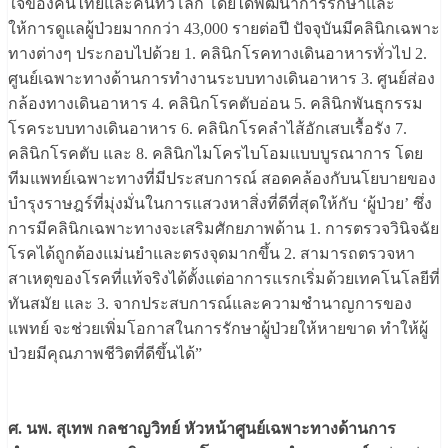
ใจของคนไทยและคนทั่วโลก โดยได้พัฒนาการรักษาและ
ให้การดูแลผู้ป่วยมากกว่า 43,000 รายต่อปี ปัจจุบันมีคลินิกเฉพาะ
ทางต่างๆ ประกอบไปด้วย 1. คลินิกโรคทางเดินอาหารทั่วไป 2.
ศูนย์เฉพาะทางด้านการทำงานระบบทางเดินอาหาร 3. ศูนย์ส่อง
กล้องทางเดินอาหาร 4. คลินิกโรคตับอ่อน 5. คลินิกพันธุกรรม
โรคระบบทางเดินอาหาร 6. คลินิกโรคลำไส้อักเสบเรื้อรัง 7.
คลินิกโรคตับ และ 8. คลินิกไมโครไบโอมแบบบูรณาการ โดย
ทีมแพทย์เฉพาะทางที่มีประสบการณ์ สอดคล้องกับนโยบายของ
บำรุงราษฎร์ที่มุ่งมั่นในการแสวงหาสิ่งที่ดีที่สุดให้กับ ‘ผู้ป่วย’ ซึ่ง
การมีคลินิกเฉพาะทางจะเสริมศักยภาพด้าน 1. การตรวจวินิจฉัย
โรคได้ถูกต้องแม่นยำและตรงจุดมากขึ้น 2. สามารถตรวจหา
สาเหตุของโรคที่แท้จริงได้ตั้งแต่อาการแรกเริ่มด้วยเทคโนโลยีที่
ทันสมัย และ 3. จากประสบการณ์และความชำนาญการของ
แพทย์ จะช่วยเพิ่มโอกาสในการรักษาผู้ป่วยให้หายขาด ทำให้ผู้
ป่วยมีคุณภาพชีวิตที่ดีขึ้นได้”
ศ. นพ. สุเทพ กลชาญวิทย์ หัวหน้าศูนย์เฉพาะทางด้านการ