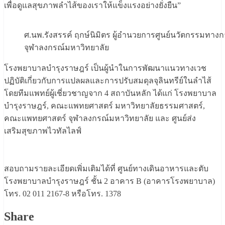
เพื่อดูแลสุขภาพลำไส้ของเราให้แข็งแรงอย่างยั่งยืน”
ศ.นพ.รังสรรค์ ฤกษ์นิมิตร ผู้อำนวยการศูนย์นวัตกรร
จุฬาลงกรณ์มหาวิทยาลัย
โรงพยาบาลบำรุงราษฎร์ เป็นผู้นำในการพัฒนาแนวทางเวช
ปฏิบัติเกี่ยวกับการแปลผลและการปรับสมดุลจุลินทรีย์ในลำไส้
โดยทีมแพทย์ผู้เชี่ยวชาญจาก 4 สถาบันหลัก ได้แก่ โรงพยาบาล
บำรุงราษฎร์, คณะแพทยศาสตร์ มหาวิทยาลัยธรรมศาสตร์,
คณะแพทยศาสตร์ จุฬาลงกรณ์มหาวิทยาลัย และ ศูนย์ส่ง
เสริมสุขภาพไวทัลไลฟ์
สอบถามรายละเอียดเพิ่มเติมได้ที่ ศูนย์ทางเดินอาหารและตับ
โรงพยาบาลบำรุงราษฎร์ ชั้น 2 อาคาร B (อาคารโรงพยาบาล)
โทร. 02 011 2167-8 หรือโทร. 1378
Share