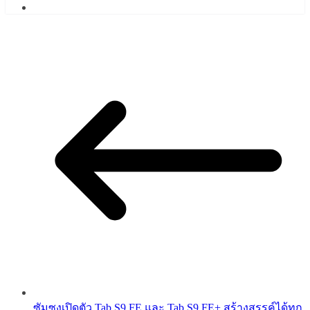
ซัมซุงเปิดตัว Tab S9 FE และ Tab S9 FE+ สร้างสรรค์ได้ทุก