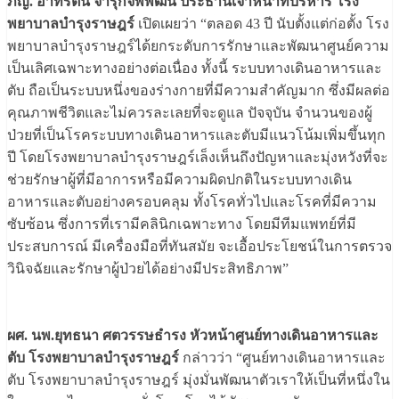
ภญ. อาทิรัตน์ จารุกิจพิพัฒน์ ประธานเจ้าหน้าที่บริหาร โรง
พยาบาลบำรุงราษฎร์
เปิดเผยว่า “ตลอด 43 ปี นับตั้งแต่ก่อตั้ง โรง
พยาบาลบำรุงราษฎร์ได้ยกระดับการรักษาและพัฒนาศูนย์ความ
เป็นเลิศเฉพาะทางอย่างต่อเนื่อง ทั้งนี้ ระบบทางเดินอาหารและ
ตับ ถือเป็นระบบหนึ่งของร่างกายที่มีความสำคัญมาก ซึ่งมีผลต่อ
คุณภาพชีวิตและไม่ควรละเลยที่จะดูแล ปัจจุบัน จำนวนของผู้
ป่วยที่เป็นโรคระบบทางเดินอาหารและตับมีแนวโน้มเพิ่มขึ้นทุก
ปี โดยโรงพยาบาลบำรุงราษฎร์เล็งเห็นถึงปัญหาและมุ่งหวังที่จะ
ช่วยรักษาผู้ที่มีอาการหรือมีความผิดปกติในระบบทางเดิน
อาหารและตับอย่างครอบคลุม ทั้งโรคทั่วไปและโรคที่มีความ
ซับซ้อน ซึ่งการที่เรามีคลินิกเฉพาะทาง โดยมีทีมแพทย์ที่มี
ประสบการณ์ มีเครื่องมือที่ทันสมัย จะเอื้อประโยชน์ในการตรวจ
วินิจฉัยและรักษาผู้ป่วยได้อย่างมีประสิทธิภาพ”
ผศ. นพ.ยุทธนา ศตวรรษธำรง หัวหน้าศูนย์ทางเดินอาหารและ
ตับ โรงพยาบาลบำรุงราษฎร์
กล่าวว่า “ศูนย์ทางเดินอาหารและ
ตับ โรงพยาบาลบำรุงราษฎร์ มุ่งมั่นพัฒนาตัวเราให้เป็นที่หนึ่งใน