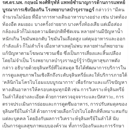
รศ.ดร.นพ. กฤษณ์ พงศ์พิรุฬห์ แพทย์ชำนาญการด้านการแพทย์
บูรณาการเชิงป้องกัน โรงพยาบาลบำรุงราษฎร์
กล่าวว่า “มีคน
จำนวนไม่น้อย ที่มีอาการทางเดินอาหารบางอย่าง เช่น ปวดท้อง
ท้องอืด ลมเยอะ บางครั้งถ่ายยาก บางครั้งท้องเสีย แต่เมื่อส่อง
กล้องแล้วก็ไม่เจอความผิดปกติที่ชัดเจน หลายท่านมีปัญหาน้ำ
หนักเกิน ไขมันพอกตับ ไขมันในเลือดสูง แต่คุมอาหารและออก
กำลังแล้ว ก็ไม่สำเร็จ เมื่อหาสาเหตุไม่พบ หลายท่านก็พยายาม
แก้ปัญหาตามโฆษณาชวนเชื่อ ซึ่งเป็นการเสี่ยงและสิ้นเปลือง
โดยไม่จำเป็น โรงพยาบาลบำรุงราษฎร์รู้ว่าปัญหาสุขภาพดัง
กล่าว อธิบายด้วยจุลินทรีย์ที่ไม่สมดุล จึงได้พัฒนาการบริการใน
การดูแลสุขภาพในเชิงลึกถึงระดับจุลินทรีย์และให้บริการภายใต้
‘คลินิกไมโครไบโอมแบบบูรณาการ’ เพื่อรักษาและแก้ไขปัญหา
ทางเดินอาหารให้ครอบคลุมทุกมิติ เช่น การวิเคราะห์จุลินทรีย์
ในลำไส้อย่างละเอียด ด้วยการตรวจอุจจาระและปัสสาวะ, การ
ตรวจประเมินการย่อยและการดูดซึมอาหาร, การปรับสมดุลของ
จุลินทรีย์ในลำไส้ ด้วยการช่วยเลือกโปรไบโอติกส์ที่เหมาะสมกับ
แต่ละบุคคล โดยอิงกับผลการวิเคราะห์จุลินทรีย์ในลำไส้ นับ
เป็นการดูแลสุขภาพแบบองค์รวม ทั้งการป้องกันและการรักษา