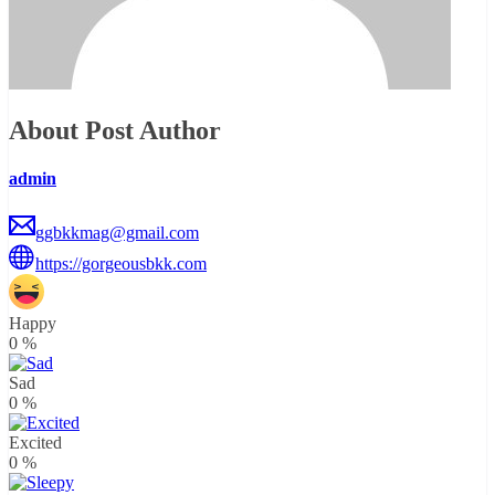
About Post Author
admin
ggbkkmag@gmail.com
https://gorgeousbkk.com
Happy
0
%
Sad
0
%
Excited
0
%