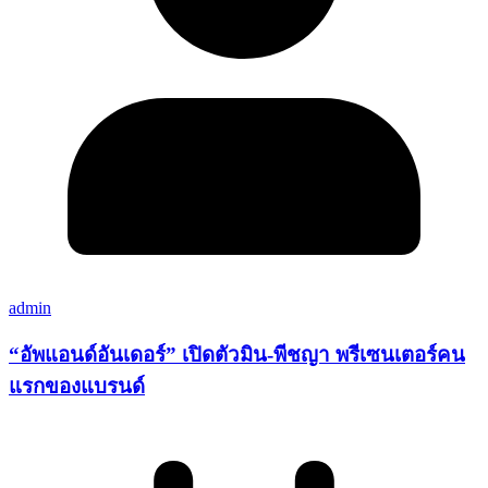
admin
“อัพแอนด์อันเดอร์” เปิดตัวมิน-พีชญา พรีเซนเตอร์คน
แรกของแบรนด์