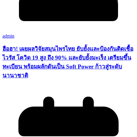
admin
ฮือฮา! เผยผลวิจัยสมุนไพรไทย ยับยั้งและป้องกันติดเชื้อ
ไวรัส โควิด 19 สูง ถึง 90% และยับยั้งมะเร็ง เตรียมขึ้น
ทะเบียน พร้อมผลักดันเป็น Soft Power ก้าวสู่ระดับ
นานาชาติ