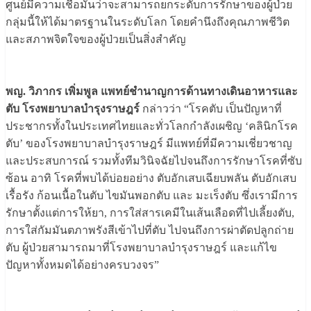
ศูนย์มีความเชื่อมั่นว่าจะสามารถยกระดับการรักษาของผู้ป่วย
กลุ่มนี้ให้ได้มาตรฐานในระดับโลก โดยคำนึงถึงคุณภาพชีวิต
และสภาพจิตใจของผู้ป่วยเป็นสิ่งสำคัญ
พญ. วิภากร เพิ่มพูล แพทย์ชำนาญการด้านทางเดินอาหารและ
ตับ โรงพยาบาลบำรุงราษฎร์
กล่าวว่า “โรคตับ เป็นปัญหาที่
ประชากรทั้งในประเทศไทยและทั่วโลกกำลังเผชิญ ‘คลินิกโรค
ตับ’ ของโรงพยาบาลบำรุงราษฎร์ มีแพทย์ที่มีความเชี่ยวชาญ
และประสบการณ์ รวมทั้งทีมวินิจฉัยไปจนถึงการรักษาโรคที่ซับ
ซ้อน อาทิ โรคที่พบได้บ่อยอย่าง ตับอักเสบเฉียบพลัน ตับอักเสบ
เรื้อรัง ก้อนเนื้อในตับ ไขมันพอกตับ และ มะเร็งตับ ซึ่งเรามีการ
รักษาตั้งแต่การให้ยา, การใส่สารเคมีในเส้นเลือดที่ไปเลี้ยงตับ,
การใส่กัมมันตภาพรังสีเข้าไปที่ตับ ไปจนถึงการผ่าตัดปลูกถ่าย
ตับ ผู้ป่วยสามารถมาที่โรงพยาบาลบำรุงราษฎร์ และแก้ไข
ปัญหาทั้งหมดได้อย่างครบวงจร”