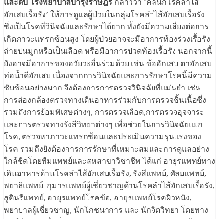
และตับ โรงพยาบาลบำรุงราษฎร์
กล่าวว่า ‘คลินิกโรคลำไส้
อักเสบเรื้อรัง’ ให้การดูแลผู้ป่วยในกลุ่มโรคลำไส้อักเสบเรื้อรัง
ซึ่งเป็นโรคที่วินิจฉัยและรักษาได้ยาก ทั้งยังมีความเสี่ยงต่อการ
เกิดภาวะแทรกซ้อนสูง โดยผู้ป่วยอาจจะมีอาการท้องร่วงเรื้อรัง
ถ่ายปนมูกหรือเป็นเลือด หรือมีอาการปวดท้องเรื้อรัง นอกจากนี้
ยังอาจมีอาการของอวัยวะอื่นร่วมด้วย เช่น ข้ออักเสบ ตาอักเสบ
ท่อน้ำดีอักเสบ เนื่องจากการวินิจฉัยและการรักษาโรคนี้มีความ
ซับซ้อนอย่างมาก จึงต้องการการตรวจวินิจฉัยที่แม่นยำ เช่น
การส่องกล้องตรวจทางเดินอาหารร่วมกับการตรวจชิ้นเนื้อซึ่ง
รวมถึงการย้อมพิเศษต่างๆ, การตรวจเลือด,การตรวจอุจจาระ
และการตรวจทางรังสีวิทยาต่างๆ เพื่อช่วยในการวินิจฉัยแยก
โรค, ตรวจหาภาวะแทรกซ้อนและประเมินความรุนแรงของ
โรค รวมถึงยังต้องการการรักษาที่เหมาะสมและการดูแลอย่าง
ใกล้ชิดโดยทีมแพทย์และสหสาขาวิชาชีพ ได้แก่ อายุรแพทย์ทาง
เดินอาหารด้านโรคลำไส้อักเสบเรื้อรัง, รังสีแพทย์, ศัลยแพทย์,
พยาธิแพทย์, กุมารแพทย์ผู้เชี่ยวชาญด้านโรคลำไส้อักเสบเรื้อรัง,
สูตินรีแพทย์, อายุรแพทย์โรคข้อ, อายุรแพทย์โรคผิวหนัง,
พยาบาลผู้เชี่ยวชาญ, นักโภชนาการ และ นักจิตวิทยา โดยทาง