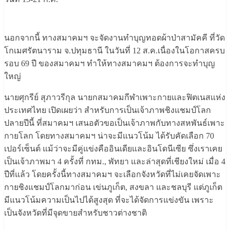
นอกจากนี้ ทางสมาคมฯ จะจัดงานทำบุญทอดผ้าป่าสามัคคี ที่วัด
โกเมศรัตนาราม จ.ปทุมธานี ในวันที่ 12 ส.ค.เนื่องในโอกาสครบ
รอบ 69 ปี ของสมาคมฯ ทำให้ทางสมาคมฯ ต้องการจะทำบุญ
ใหญ่
นายศุกรีย์ สุภาวรีกุล นายกสมาคมกีฬาเพาะกายและฟิตเนสแห่ง
ประเทศไทย เปิดเผยว่า สำหรับการเป็นเจ้าภาพชิงแชมป์โลก
ปลายปีนี้ ที่สมาคมฯ เสนอตัวขอเป็นเจ้าภาพกับทางสหพันธ์เพาะ
กายโลก โดยทางสมาคมฯ น่าจะมีแนวโน้ม ได้รับคัดเลือก 70
เปอร์เซ็นต์ แม้ว่าจะมีคู่แข่งคืออินเดียและอินโดนีเซีย ซึ่งเราเคย
เป็นเจ้าภาพมา 4 ครั้งที่ กทม., พัทยา และล่าสุดที่เชียงใหม่ เมื่อ 4
ปีที่แล้ว โดยครั้งนี้ทางสมาคมฯ จะเลือกจังหวัดที่ไม่เคยจัดเพาะ
กายชิงแชมป์โลกมาก่อน เข่นภูเก็ต, สงขลา และชลบุรี แต่ภูเก็ต
มีแนวโน้มความเป็นไปได้สูงสุด ที่จะได้จัดการแข่งขัน เพราะ
เป็นจังหวัดที่มีจุดขายสำหรับชาวต่างชาติ