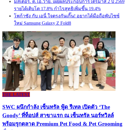
มิสเตอร์. ดี.ไอ.วาย. เผยผลประกอบการไตรมาส 2 ปี 2569
รายได้เติบโต 17.8% กำไรสุทธิเพิ่มขึ้น 19.4%
โพก้าซัง กับ เอนี่ ใจตรงกันเกิ๊น! อยากได้มือถือพับไซซ์
ใหม่ Samsung Galaxy Z Fold8
THE LATEST
SWC ผนึกกำลัง เซ็นทรัล ฟู้ด รีเทล เปิดตัว ‘The
Goody’ ที่ท็อปส์ สาขาแรก ณ เซ็นทรัล นอร์ทวิลล์
พร้อมรุกตลาด Premium Pet Food & Pet Grooming