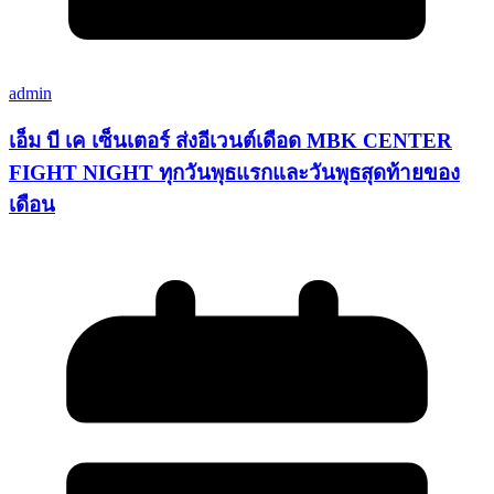
admin
เอ็ม บี เค เซ็นเตอร์ ส่งอีเวนต์เดือด MBK CENTER
FIGHT NIGHT ทุกวันพุธแรกและวันพุธสุดท้ายของ
เดือน