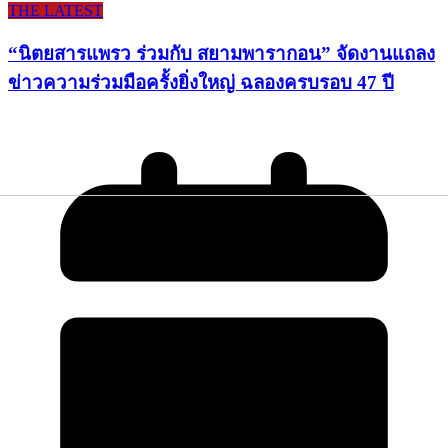
THE LATEST
“นิตยสารแพรว ร่วมกับ สยามพารากอน” จัดงานแถลง
ข่าวความร่วมมือครั้งยิ่งใหญ่ ฉลองครบรอบ 47 ปี