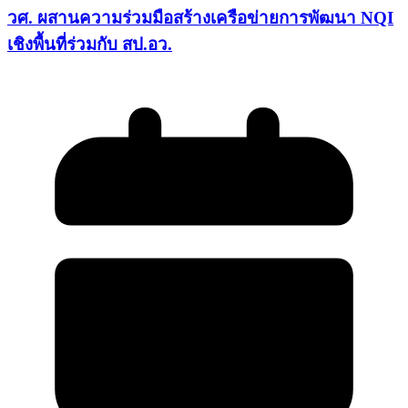
วศ. ผสานความร่วมมือสร้างเครือข่ายการพัฒนา NQI
เชิงพื้นที่ร่วมกับ สป.อว.