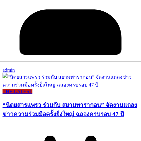
admin
THE LATEST
“นิตยสารแพรว ร่วมกับ สยามพารากอน” จัดงานแถลง
ข่าวความร่วมมือครั้งยิ่งใหญ่ ฉลองครบรอบ 47 ปี