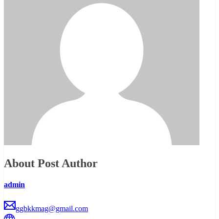
About Post Author
admin
ggbkkmag@gmail.com