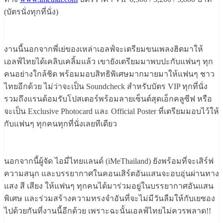
(บัตรนั่งทุกที่นั่ง)
งานนี้นอกจากพี่เย่ของเหล่าเอลฟ์จะเตรียมขนเพลงฮิตมาให้
เอลฟ์ไทยได้เคลิบเคลิ้มแล้ว เขายังเตรียมมาพบปะกับแฟนๆ ทุก
คนอย่างใกล้ชิด พร้อมมอบสิทธิพิเศษมากมายมาให้แฟนๆ ชาว
ไทยอีกด้วย ไม่ว่าจะเป็น Soundcheck สำหรับบัตร VIP ทุกที่นั่ง
รวมถึงแรนด้อมรับโปสเตอร์พร้อมลายเซ็นต์สุดเอ็กคลูซีฟ หรือ
จะเป็น Exclusive Photocard และ Official Poster ที่เตรียมมอบไว้ให้
กับแฟนๆ ทุกคนทุกที่นั่งเลยทีเดียว
นอกจากนี้ผู้จัด ไอมี่ไทยแลนด์ (iMeThailand) ยังพร้อมที่จะเสิร์ฟ
ความสนุก และบรรยากาศในคอนเสิร์ตอันแสนจะอบอุ่นผ่านทาง
แสง สี เสียง ให้แฟนๆ ทุกคนได้มาร่วมอยู่ในบรรยากาศอันแสน
พิเศษ และร่วมสร้างความทรงจำอันที่จะไม่มีวันลืมให้กับเยซอง
ไปด้วยกันที่งานนี้อีกด้วย เพราะฉะนั้นเอลฟ์ไทยไม่ควรพลาด!!