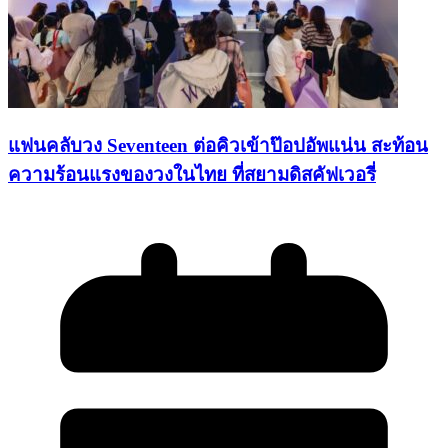
แฟนคลับวง Seventeen ต่อคิวเข้าป๊อปอัพแน่น สะท้อน
ความร้อนแรงของวงในไทย ที่สยามดิสคัฟเวอรี่