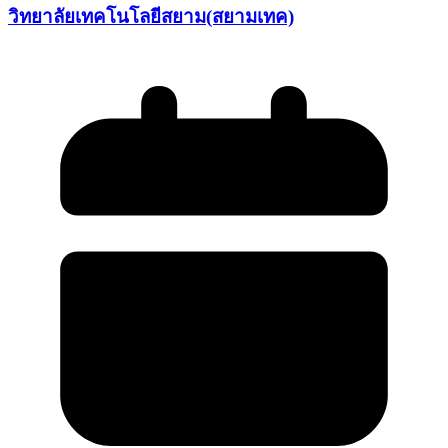
วิทยาลัยเทคโนโลยีสยาม(สยามเทค)