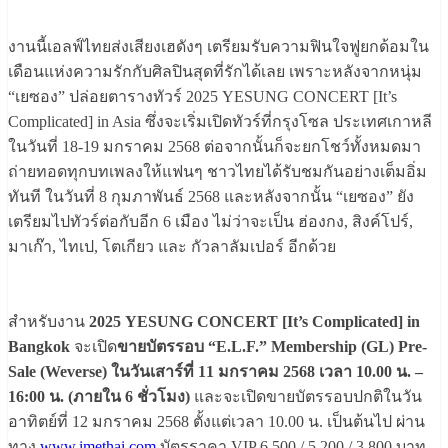
งานนี้เอลฟ์ไทยส่งเสียงเฮดังๆ เตรียมรับความฟินใจฟูยกด้อมใน
เดือนแห่งความรักกับศิลปินสุดที่รักได้เลย เพราะหลังจากหนุ่ม
“เยซอง” ปล่อยตารางทัวร์ 2025 YESUNG CONCERT [It’s
Complicated] in Asia ซึ่งจะเริ่มเปิดทัวร์ที่กรุงโซล ประเทศเกาหลี
ในวันที่ 18-19 มกราคม 2568 ต่อจากนั้นก็จะยกโชว์ทั้งหมดมา
ถ่ายทอดทุกบทเพลงให้แฟนๆ ชาวไทยได้รับชมกันอย่างเต็มอิ่ม
ทันที ในวันที่ 8 กุมภาพันธ์ 2568 และหลังจากนั้น “เยซอง” ยัง
เตรียมไปทัวร์ต่อกับอีก 6 เมือง ไม่ว่าจะเป็น ฮ่องกง, สิงค์โปร์,
มาเก๊า, ไทเป, โตเกียว และ กัวลาลัมเปอร์ อีกด้วย
สำหรับงาน
2025 YESUNG CONCERT [It’s Complicated] in
Bangkok
จะเปิด
ขายบัตรรอบ “E.L.F.” Membership (GL) Pre-
Sale (Weverse) ในวันเสาร์ที่ 11 มกราคม 2568 เวลา 10.00 น. –
16:00 น. (ภายใน 6 ชั่วโมง)
และจะเปิดขายบัตรรอบปกติในวัน
อาทิตย์ที่ 12 มกราคม 2568 ตั้งแต่เวลา 10.00 น. เป็นต้นไป ผ่าน
ทาง
www.imethai.com
บัตรราคา VIP 6,500 / 5,200 / 3,800 บาท