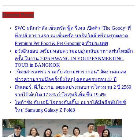
Recent Posts
SWC ผนึกกำลัง เซ็นทรัล ฟู้ด รีเทล เปิดตัว ‘The Goody’ ที่
ท็อปส์ สาขาแรก ณ เซ็นทรัล นอร์ทวิลล์ พร้อมรุกตลาด
Premium Pet Food & Pet Grooming ทั่วประเทศ
ฮวังอินยอบ เตรียมหอบความอบอุ่นกลับมาหาแฟนไทยอีก
ครั้ง ในงาน 2026 HWANG IN YOUP FANMEETING
TOUR in BANGKOK
“นิตยสารแพรว ร่วมกับ สยามพารากอน” จัดงานแถลง
ข่าวความร่วมมือครั้งยิ่งใหญ่ ฉลองครบรอบ 47 ปี
มิสเตอร์. ดี.ไอ.วาย. เผยผลประกอบการไตรมาส 2 ปี 2569
รายได้เติบโต 17.8% กำไรสุทธิเพิ่มขึ้น 19.4%
โพก้าซัง กับ เอนี่ ใจตรงกันเกิ๊น! อยากได้มือถือพับไซซ์
ใหม่ Samsung Galaxy Z Fold8