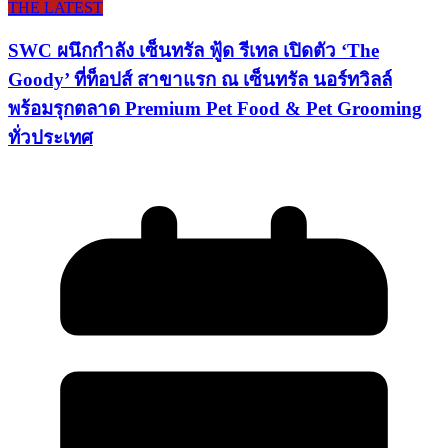
THE LATEST
SWC ผนึกกำลัง เซ็นทรัล ฟู้ด รีเทล เปิดตัว ‘The
Goody’ ที่ท็อปส์ สาขาแรก ณ เซ็นทรัล นอร์ทวิลล์
พร้อมรุกตลาด Premium Pet Food & Pet Grooming
ทั่วประเทศ