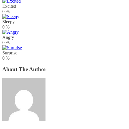
Excited
0
%
Sleepy
0
%
Angry
0
%
Surprise
0
%
About The Author