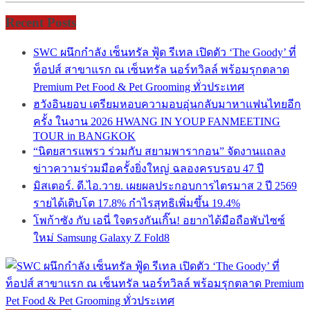
Recent Posts
SWC ผนึกกำลัง เซ็นทรัล ฟู้ด รีเทล เปิดตัว ‘The Goody’ ที่
ท็อปส์ สาขาแรก ณ เซ็นทรัล นอร์ทวิลล์ พร้อมรุกตลาด
Premium Pet Food & Pet Grooming ทั่วประเทศ
ฮวังอินยอบ เตรียมหอบความอบอุ่นกลับมาหาแฟนไทยอีก
ครั้ง ในงาน 2026 HWANG IN YOUP FANMEETING
TOUR in BANGKOK
“นิตยสารแพรว ร่วมกับ สยามพารากอน” จัดงานแถลง
ข่าวความร่วมมือครั้งยิ่งใหญ่ ฉลองครบรอบ 47 ปี
มิสเตอร์. ดี.ไอ.วาย. เผยผลประกอบการไตรมาส 2 ปี 2569
รายได้เติบโต 17.8% กำไรสุทธิเพิ่มขึ้น 19.4%
โพก้าซัง กับ เอนี่ ใจตรงกันเกิ๊น! อยากได้มือถือพับไซซ์
ใหม่ Samsung Galaxy Z Fold8