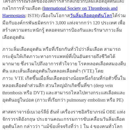
โครงการรณรงค์ขององค์การสากลเกี่ยวกับลิ่มเลือดอุดตันและ
กลไกการห้ามเลือด (
International Society on Thrombosis and
Haemostasis
: ISTH) เนื่องในโอกาส
วันลิ่มเลือดอุดตันโลก
ได้ร่วม
มือกับองค์กรพันธมิตรกว่า 3,000 แห่งจากกว่า 120 ประเทศ เพื่อ
สร้างความตระหนักรู้ ตลอดจนการป้องกันและรักษาภาวะลิ่ม
เลือดอุดตัน
ภาวะลิ่มเลือดอุดตัน หรือที่เรียกกันทั่วไปว่าลิ่มเลือด สามารถ
กระตุ้นให้เกิดภาวะทางการแพทย์ที่เป็นอันตรายถึงชีวิตได้
มากมาย ซึ่งรวมไปถึงอาการหัวใจวาย โรคหลอดเลือดสมองตีบ
ตัน และเส้นเลือดอุดตันในหลอดเลือดดำ (VTE) โดย
ภาวะ VTE เกิดขึ้นเมื่อลิ่มเลือดอย่างน้อยหนึ่งก้อนที่ก่อตัวขึ้นใน
หลอดเลือดดำส่วนลึก ส่วนใหญ่มักเกิดขึ้นที่ขา (deep vein
thrombosis หรือ DVT) และสามารถไหลไปทางกระแสเลือดและ
อุดตันอยู่ในปอด (ภาวะที่เรียกว่า pulmonary embolism หรือ PE)
ศาสตราจารย์เบเวอร์ลีย์ ฮันท์ เครื่องราชอิสริยาภรณ์ OBE แห่ง
จักรวรรดิอังกฤษ ประธานคณะกรรมการขับเคลื่อนวันลิ่มเลือด
อุดตันโลก กล่าวว่า “แม้ข้อเท็จจริงที่ว่า 1 ใน 4 ของคนทั่วโลก