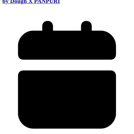
by Dough X PAÑPURI