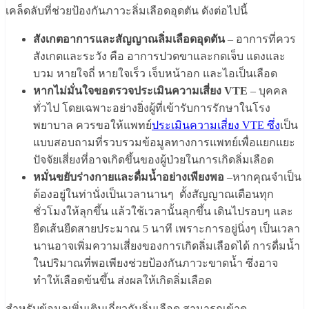
เคล็ดลับที่ช่วยป้องกันภาวะลิ่มเลือดอุดตัน ดังต่อไปนี้
สังเกตอาการและสัญญาณลิ่มเลือดอุดตัน
– อาการที่ควร
สังเกตและระวัง คือ อาการปวดขาและกดเจ็บ แดงและ
บวม หายใจถี่ หายใจเร็ว เจ็บหน้าอก และไอเป็นเลือด
หากไม่มั่นใจขอตรวจประเมินความเสี่ยง
VTE
– บุคคล
ทั่วไป โดยเฉพาะอย่างยิ่งผู้ที่เข้ารับการรักษาในโรง
พยาบาล ควรขอให้แพทย์
ประเมินความเสี่ยง VTE ซึ่ง
เป็น
แบบสอบถามที่รวบรวมข้อมูลทางการแพทย์เพื่อแยกแยะ
ปัจจัยเสี่ยงที่อาจเกิดขึ้นของผู้ป่วยในการเกิดลิ่มเลือด
หมั่นขยับร่างกายและดื่มน้ำอย่างเพียงพอ
–หากคุณจำเป็น
ต้องอยู่ในท่านั่งเป็นเวลานานๆ ตั้งสัญญาณเตือนทุก
ชั่วโมงให้ลุกขึ้น แล้วใช้เวลานั้นลุกขึ้น เดินไปรอบๆ และ
ยืดเส้นยืดสายประมาณ 5 นาที เพราะการอยู่นิ่งๆ เป็นเวลา
นานอาจเพิ่มความเสี่ยงของการเกิดลิ่มเลือดได้ การดื่มน้ำ
ในปริมาณที่พอเพียงช่วยป้องกันภาวะขาดน้ำ ซึ่งอาจ
ทำให้เลือดข้นขึ้น ส่งผลให้เกิดลิ่มเลือด
สำหรับข้อมูลเพิ่มเติมเกี่ยวกับลิ่มเลือด สามารถเข้าดู