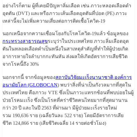
อย่างไรก็ตาม ผู้ที่เคยมีปัญหาลิ่มเลือด เช่น ภาวะหลอดเลือดดำ
อุดตัน (DVT) และหรือภาวะเส้นเลือดอุดตันที่ปอด (PE) ภาวะ
เหล่านี้จะไม่เพิ่มความเสี่ยงต่อการติดเชื้อโควิด-19
นอกเหนือจากความเชื่อมโยงกับโรคโควิด-19แล้ว ข้อมูลของ
กระทรวงสาธารณสุข
ระบุว่าในประเทศไทย ภาวะลิ่มเลือดอุด
ตันในหลอดเลือดดำเป็นหนึ่งในสาเหตุสำคัญที่ทำให้ผู้ป่วยเกิด
อาการหายใจลำบากกะทันหัน ส่งผลให้เกิดอัตราการเสียชีวิต
จากโรคนี้ถึง 30%
นอกจากนี้ จากข้อมูลของ
สถาบันวิจัยมะเร็งนานาชาติ องค์การ
อนามัยโลก (GLOBOCAN
) พบว่าสิ่งที่น่าเป็นกังวลมากที่สุดใน
ประเทศไทย คือภาวะ VTE ซึ่งเป็นภาวะแทรกซ้อนที่พบบ่อยในผู้
ป่วยโรคมะเร็ง ซึ่งเป็นโรคที่คร่าชีวิตคนไทยมากที่สุดมานาน
กว่า 20 ปี และในปี 2563 ที่ผ่านมา มีผู้ป่วยมะเร็งรายใหม่
รวม 190,636 ราย (เฉลี่ยวันละ 522 ราย) โดยมีอัตราการเสีย
ชีวิต 124,866 ราย (เสียชีวิตเฉลี่ย 14 รายต่อชั่วโมง)