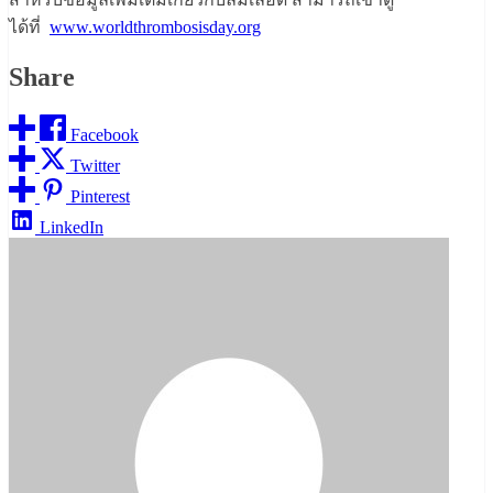
ได้ที่
www.worldthrombosisday.org
Share
Facebook
Twitter
Pinterest
LinkedIn