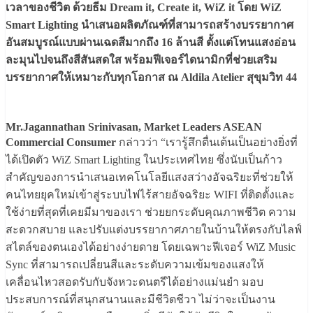
เวลาของชีวิต ด้วยธีม Dream it, Create it, WiZ it โดย WiZ
Smart Lighting นำเสนอผลิตภัณฑ์ที่สามารถสร้างบรรยากาศ
อันสมบูรณ์แบบผ่านเฉดสีมากถึง 16 ล้านสี ตั้งแต่โทนแสงอ่อน
ละมุนไปจนถึงสีสันสดใส พร้อมฟีเจอร์ไดนามิกที่ช่วยเสริม
บรรยากาศให้เหมาะกับทุกโอกาส ณ Aldila Atelier สุขุมวิท 44
Mr.Jagannathan Srinivasan, Market Leaders ASEAN
Commercial Consumer
กล่าวว่า “เรารู้สึกตื่นเต้นเป็นอย่างยิ่งที่
ได้เปิดตัว WiZ Smart Lighting ในประเทศไทย ซึ่งนับเป็นก้าว
สำคัญของการนำเสนอเทคโนโลยีแสงสว่างอัจฉริยะที่ช่วยให้
คนไทยยุคใหม่เข้าสู่ระบบไฟไร้สายอัจฉริยะ WIFI ที่ติดตั้งและ
ใช้ง่ายที่สุดที่เคยมีมาของเรา ช่วยยกระดับคุณภาพชีวิต ความ
สะดวกสบาย และปรับแต่งบรรยากาศภายในบ้านให้ตรงกับไลฟ์
สไตล์ของตนเองได้อย่างง่ายดาย โดยเฉพาะฟีเจอร์ WiZ Music
Sync ที่สามารถเปลี่ยนสีและระดับความเข้มของแสงให้
เคลื่อนไหวสอดรับกับจังหวะดนตรีได้อย่างแม่นยำ มอบ
ประสบการณ์ที่สนุกสนานและมีชีวิตชีวา ไม่ว่าจะเป็นงาน