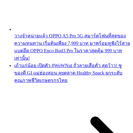
วางจำหน่ายแล้ว OPPO A5 Pro 5G สมาร์ตโฟนที่สุดของ
ความทนทาน เริ่มต้นเพียง 7,999 บาท มาพร้อมหูฟังไร้สาย
แบตอึด OPPO Enco Bud3 Pro ในราคาสุดคุ้ม 999 บาท
เท่านั้น!
เถ้าแก่น้อย เปิดตัว #WoWNut ถั่วลายเสือคั่ว สุดว้าว! ชู
ของดี GI แม่ฮ่องสอน ลุยตลาด Healthy Snack ยกระดับ
คุณภาพชีวิตเกษตรกรไทย