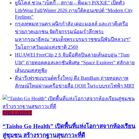
ยูนิโคล่ ชวน “เบ็คกี้ – สกาย – พิมมา PiXXiE” เปิดตัว
LifeWear Fall/Winter 2026 ภายใต้คอนเซปต์ “Modern City
Feelings”
กรุงเทพมหานคร ผนึกกำลัง เดอะมอลล์ และภาคีเครือ
ข่ายภาคเอกชน จัดกิจกรรมน้อมรำลึกพระ
มหากรุณาธิคุณ “สมเด็จพระบรมราชชนนีพันปีหลวงฯ”
ในโอกาสวันแม่แห่งชาติ 2569
HUAWEI FreeClip 2 S จับมือศิลปินลายเส้นอบอุ่น “Tum
Ulit” ถ่ายทอดคอลเลกชันพิเศษ “Space Explorer” สลักลาย
เส้นบนเคสหูฟัง
ดีน่ารีเฟรชแบรนด์ครั้งใหญ่ ดึง BamBam ถ่ายทอดภาพ
ลักษณ์ใหม่ผ่านเครือข่ายสื่อ OOH ในระบบรถไฟฟ้า MRT
THE LATEST
“Taisho Go Health” เปิดพื้นที่แห่งโอกาสจากห้องเรียน
สู่ชุมชน สร้างรากฐานสุขภาวะที่ดี