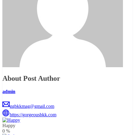
About Post Author
admin
ggbkkmag@gmail.com
https://gorgeousbkk.com
Happy
0
%