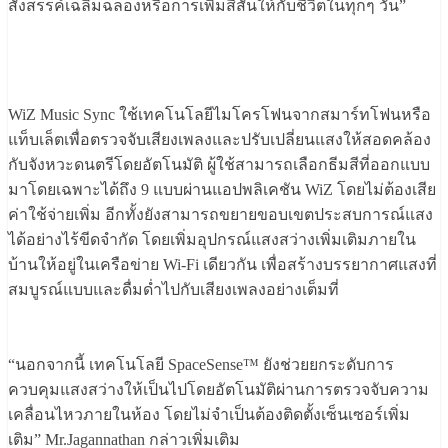
สังสรรค์เฉลิมฉลองหรือการเพิ่มสีสันให้กับชีวิตในทุกๆ วัน”
WiZ Music Sync ใช้เทคโนโลยีไมโครโฟนจากสมาร์ทโฟนหรือ
แท็บเล็ตเพื่อตรวจจับเสียงเพลงและปรับเปลี่ยนแสงให้สอดคล้อง
กับจังหวะดนตรีโดยอัตโนมัติ ผู้ใช้สามารถเลือกธีมสีที่ออกแบบ
มาโดยเฉพาะได้ถึง 9 แบบผ่านแอปพลิเคชัน WiZ โดยไม่ต้องเสีย
ค่าใช้จ่ายเพิ่ม อีกทั้งยังสามารถขยายขอบเขตประสบการณ์แสง
ได้อย่างไร้ขีดจำกัด โดยเพิ่มอุปกรณ์แสงสว่างเพิ่มเติมภายใน
บ้านให้อยู่ในเครือข่าย Wi-Fi เดียวกัน เพื่อสร้างบรรยากาศแสงที่
สมบูรณ์แบบและดื่มด่ำไปกับเสียงเพลงอย่างเต็มที่
“นอกจากนี้ เทคโนโลยี SpaceSense™ ยังช่วยยกระดับการ
ควบคุมแสงสว่างให้เป็นไปโดยอัตโนมัติผ่านการตรวจจับความ
เคลื่อนไหวภายในห้อง โดยไม่จำเป็นต้องติดตั้งเซ็นเซอร์เพิ่ม
เติม” Mr.Jagannathan กล่าวเพิ่มเติม