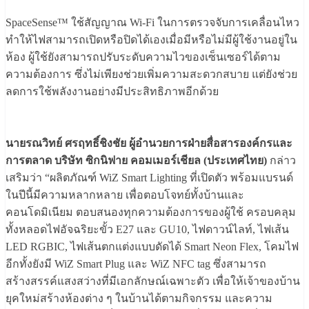
SpaceSense™ ใช้สัญญาณ Wi-Fi ในการตรวจจับการเคลื่อนไหว
ทำให้ไฟสามารถเปิดหรือปิดได้เองเมื่อมีหรือไม่มีผู้ใช้งานอยู่ใน
ห้อง ผู้ใช้ยังสามารถปรับระดับความไวของเซ็นเซอร์ได้ตาม
ความต้องการ ซึ่งไม่เพียงช่วยเพิ่มความสะดวกสบาย แต่ยังช่วย
ลดการใช้พลังงานอย่างมีประสิทธิภาพอีกด้วย
นายรณวิทย์ ศรฤทธิ์ชิงชัย ผู้อำนวยการฝ่ายสื่อสารองค์กรและ
การตลาด บริษัท ซิกนิฟาย คอมเมอร์เชียล (ประเทศไทย)
กล่าว
เสริมว่า “ผลิตภัณฑ์ WiZ Smart Lighting ที่เปิดตัว พร้อมแบรนด์
ในปีนี้มีความหลากหลาย เพื่อตอบโจทย์ทั้งบ้านและ
คอนโดมิเนียม ตอบสนองทุกความต้องการของผู้ใช้ ครอบคลุม
ทั้งหลอดไฟอัจฉริยะขั้ว E27 และ GU10, ไฟดาวน์ไลท์, ไฟเส้น
LED RGBIC, ไฟเส้นตกแต่งแบบดัดได้ Smart Neon Flex, โคมไฟ
อีกทั้งยังมี WiZ Smart Plug และ WiZ NFC tag ซึ่งสามารถ
สร้างสรรค์แสงสว่างที่มีเอกลักษณ์เฉพาะตัว เพื่อให้เจ้าของบ้าน
ยุคใหม่สร้างห้องต่าง ๆ ในบ้านได้ตามกิจกรรม และความ