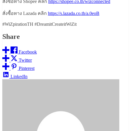
สั่งซื้อทาง Shopee คลิก
https://shopee.co.th/wizconnected
สั่งซื้อทาง Lazada คลิก
https://s.lazada.co.th/a.0eoB
#WiZpirationTH #DreamitCreateitWiZit
Share
Facebook
Twitter
Pinterest
LinkedIn