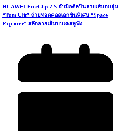
HUAWEI FreeClip 2 S จับมือศิลปินลายเส้นอบอุ่น
“Tum Ulit” ถ่ายทอดคอลเลกชันพิเศษ “Space
Explorer” สลักลายเส้นบนเคสหูฟัง