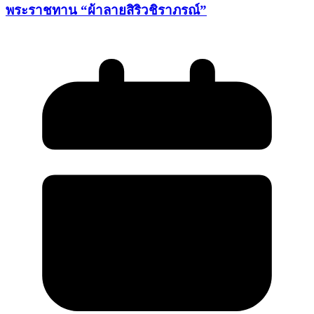
พระราชทาน “ผ้าลายสิริวชิราภรณ์”