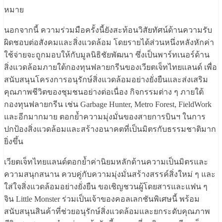
หมาย
นอกจากนี้ ความร่วมมือครั้งนี้ยังสะท้อนวิสัยทัศน์ด้านความรับ
ผิดชอบต่อสังคมและสิ่งแวดล้อม โดยรายได้ส่วนหนึ่งหลังหักค่า
ใช้จ่ายจะถูกมอบให้กับมูลนิธิชัยพัฒนา ซึ่งเป็นพาร์ทเนอร์ด้าน
สิ่งแวดล้อมภายใต้กองทุนฟลายกรีนของเวียตเจ็ทไทยแลนด์ เพื่อ
สนับสนุนโครงการอนุรักษ์สิ่งแวดล้อมอย่างยั่งยืนและส่งเสริม
คุณภาพชีวิตของชุมชนอย่างต่อเนื่อง กิจกรรมต่าง ๆ ภายใต้
กองทุนฟลายกรีน เช่น Garbage Hunter, Metro Forest, FieldWork
และอีกมากมาย ตอกย้ำความมุ่งมั่นของสายการบินฯ ในการ
ปกป้องสิ่งแวดล้อมและสร้างอนาคตที่เป็นมิตรกับธรรมชาติมาก
ยิ่งขึ้น
เวียตเจ็ทไทยแลนด์ตอกย้ำค่านิยมหลักด้านความเป็นมิตรและ
ความสนุกสนาน ควบคู่กับความมุ่งมั่นสร้างสรรค์สิ่งใหม่ ๆ และ
ใส่ใจสิ่งแวดล้อมอย่างยั่งยืน ขอเชิญชวนผู้โดยสารและแฟน ๆ
จิน Little Monster ร่วมเป็นเจ้าของคอลเลกชันพิเศษนี้ พร้อม
สนับสนุนสินค้าที่ช่วยอนุรักษ์สิ่งแวดล้อมและยกระดับคุณภาพ