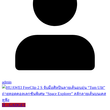
admin
IT - GADGET