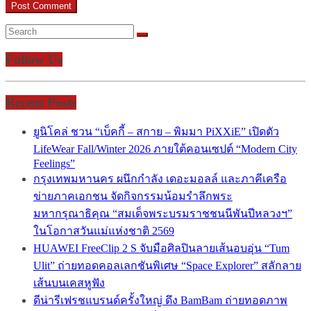
Follow Us
Recent Posts
ยูนิโคล่ ชวน “เบ็คกี้ – สกาย – พิมมา PiXXiE” เปิดตัว
LifeWear Fall/Winter 2026 ภายใต้คอนเซปต์ “Modern City
Feelings”
กรุงเทพมหานคร ผนึกกำลัง เดอะมอลล์ และภาคีเครือ
ข่ายภาคเอกชน จัดกิจกรรมน้อมรำลึกพระ
มหากรุณาธิคุณ “สมเด็จพระบรมราชชนนีพันปีหลวงฯ”
ในโอกาสวันแม่แห่งชาติ 2569
HUAWEI FreeClip 2 S จับมือศิลปินลายเส้นอบอุ่น “Tum
Ulit” ถ่ายทอดคอลเลกชันพิเศษ “Space Explorer” สลักลาย
เส้นบนเคสหูฟัง
ดีน่ารีเฟรชแบรนด์ครั้งใหญ่ ดึง BamBam ถ่ายทอดภาพ