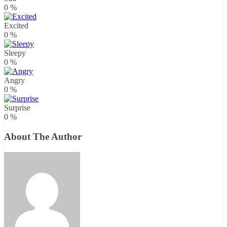
0
%
Excited
0
%
Sleepy
0
%
Angry
0
%
Surprise
0
%
About The Author