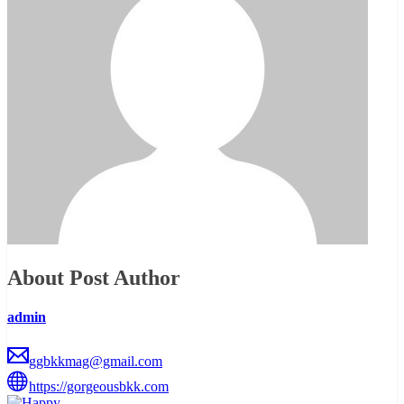
About Post Author
admin
ggbkkmag@gmail.com
https://gorgeousbkk.com