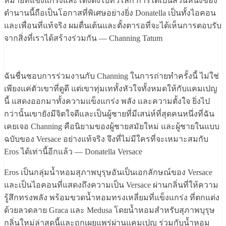
หมายที่แข็งแกร่งและโด่งดังไปทั่วโลก การได้เป็นส่วนหนึ่งของ
ตำนานนี้ถือเป็นโอกาสที่พิเศษอย่างยิ่ง Donatella เป็นทั้งไอคอน
และเพื่อนที่แท้จริง ผมตื่นเต้นและตั้งตารอที่จะได้เห็นการตอบรับ
จากสิ่งที่เราได้สร้างร่วมกัน — Channing Tatum
ฉันชื่นชอบการร่วมงานกับ Channing ในการถ่ายทำครั้งนี้ ไม่ใช่
เพียงแค่ตัวเขาที่ดูดี แต่เขาทุ่มเททั้งหัวใจทั้งหมดให้กับแคมเปญ
นี้ แสดงออกมาทั้งความแข็งแกร่ง พลัง และความตั้งใจ ยิ่งไป
กว่านั้นเขายังมีจิตใจดีและเป็นผู้ชายที่มีเสน่ห์ที่สุดคนหนึ่งที่ฉัน
เคยเจอ Channing คือนิยามของผู้ชายสมัยใหม่ และผู้ชายในแบบ
ฉบับของ Versace อย่างแท้จริง จึงที่ไม่มีใครที่จะเหมาะสมกับ
Eros ได้เท่านี้อีกแล้ว — Donatella Versace
Eros เป็นกลุ่มน้ำหอมสุภาพบุรุษอันเป็นเอกลักษณ์ของ Versace
และเป็นไอคอนที่แสดงถึงความเป็น Versace ผ่านกลิ่นที่ให้ความ
รู้สึกทรงพลัง พร้อมขวดน้ำหอมทรงเหลี่ยมที่แข็งแกร่ง ที่ตกแต่ง
ด้วยลวดลาย Graca และ Medusa โดยน้ำหอมสำหรับสุภาพบุรุษ
กลิ่นใหม่ล่าสุดนี้และถูกเผยแพร่ผ่านแคมเปญ ร่วมกับน้ำหอม