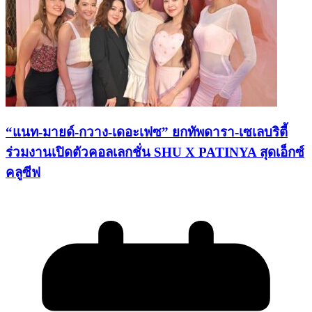
“แนท-มายด์-กวาง-เดอะเฟซ” ยกทัพดารา-เซเลบริตี้
ร่วมงานเปิดตัวคอลเลกชั่น SHU X PATINYA สุดเอ็กซ์
คลูซีฟ