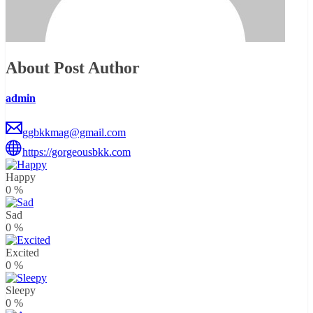
About Post Author
admin
ggbkkmag@gmail.com
https://gorgeousbkk.com
Happy
0
%
Sad
0
%
Excited
0
%
Sleepy
0
%