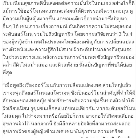
เรียบเนียนสุขภาพดีนั้นส่งผลต่อความมั่นใจในตนเอง อย่างไรก็ดี
แม้การใช้ฮอร์โมนทดแทนจะส่งผลให้ผิวพรรณมีความละมุน ดู
มีความเป็นผู้หญิงมากขึ้น แต่ขณะเดียวก็อาจนำมาซึ่งปัญหา
อื่นๆ ได้ เช่น ภาวะเรื่องอารมณ์ อันเกิดจากความไม่สมดุลของ
ระดับฮอร์โมน รวมไปถึงปัญหาผิว โดยจากผลวิจัยพบว่า 3 ใน 4
ของผู้หญิงข้ามเพศในประเทศไทยต้องเผชิญกับการเปลี่ยนแปลง
ทางผิวหนังและความรู้สึกไม่สบายผิวระดับปานกลางถึงรุนแรง
ในช่วงระหว่างและหลังกระบวนการข้ามเพศ ซึ่งปัญหาผิวหมอง
คล้ำ สีผิวไม่สม่ำเสมอ และผิวแพ้ง่าย นั้นเป็นปัญหาที่พบได้บ่อย
ที่สุด
“เมื่อพูดถึงเรื่องฮอร์โมนกับการเปลี่ยนแปลงเพศ ส่วนใหญ่แล้ว
เราจะพูดถึงฮอร์โมนเอสโตรเจน ซึ่งเป็นฮอร์โมนสำคัญที่ทำให้มี
ลักษณะของเพศหญิง ช่วยรักษาระดับความชุ่มชื้นของผิว ทำให้
ผิวเรียบเนียน รูขุมขนเล็กลง แต่ขณะเดียวกัน หากระดับฮอร์โมน
ไม่สมดุล ไม่ว่าจะมากหรือน้อยไปก็ตาม อาจก่อให้เกิดผลเสียต่อ
สุขภาพผิวได้ นอกจากนี้ ยังมีอีกหลายปัจจัยที่สามารถส่งผลต่อ
สุขภาพผิวของผู้หญิงข้ามเพศ เช่น พันธุกรรม ความเครียด