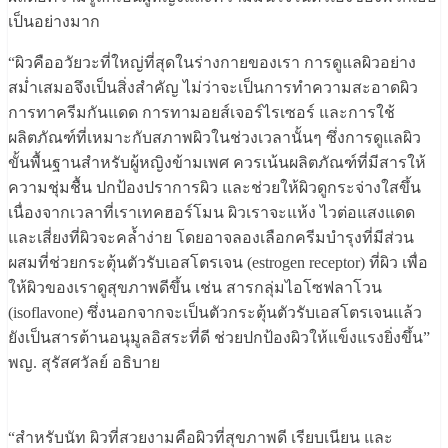
เป็นอย่างมาก
“ผิวคืออวัยวะที่ใหญ่ที่สุดในร่างกายของเรา การดูแลผิวอย่าง
สม่ำเสมอจึงเป็นสิ่งสำคัญ ไม่ว่าจะเป็นการทำความสะอาดผิว
การทาครีมกันแดด การทามอยส์เจอร์ไรเซอร์ และการใช้
ผลิตภัณฑ์ที่เหมาะกับสภาพผิวในช่วงเวลานั้นๆ ซึ่งการดูแลผิว
ขั้นพื้นฐานสำหรับผู้หญิงข้ามเพศ ควรเน้นผลิตภัณฑ์ที่มีสารให้
ความชุ่มชื้น ปกป้องปราการผิว และช่วยให้ผิวดูกระจ่างใสขึ้น
เนื่องจากเวลาที่เราเทคฮอร์โมน ผิวเราจะแห้ง ไวต่อแสงแดด
และเสี่ยงที่ผิวจะคล้ำง่าย โดยอาจลองเลือกครีมบำรุงที่มีส่วน
ผสมที่ช่วยกระตุ้นตัวรับเอสโตรเจน (estrogen receptor) ที่ผิว เพื่อ
ให้ผิวของเราดูสุขภาพดีขึ้น เช่น สารกลุ่ม​ไอโซฟลาโวน
(isoflavone) ซึ่งนอกจากจะเป็นตัวกระตุ้นตัวรับเอสโตรเจนแล้ว
ยังเป็นสารต้านอนุมูลอิสระที่ดี ช่วยปกป้องผิวให้แข็งแรงยิ่งขึ้น”
พญ. สุรัสศวัลย์ อธิบาย
“สำหรับนัท ผิวที่สวยงามคือผิวที่สุขภาพดี เรียบเนียน และ