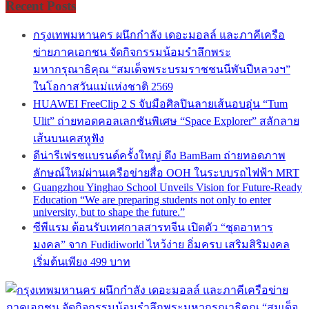
Recent Posts
กรุงเทพมหานคร ผนึกกำลัง เดอะมอลล์ และภาคีเครือ
ข่ายภาคเอกชน จัดกิจกรรมน้อมรำลึกพระ
มหากรุณาธิคุณ “สมเด็จพระบรมราชชนนีพันปีหลวงฯ”
ในโอกาสวันแม่แห่งชาติ 2569
HUAWEI FreeClip 2 S จับมือศิลปินลายเส้นอบอุ่น “Tum
Ulit” ถ่ายทอดคอลเลกชันพิเศษ “Space Explorer” สลักลาย
เส้นบนเคสหูฟัง
ดีน่ารีเฟรชแบรนด์ครั้งใหญ่ ดึง BamBam ถ่ายทอดภาพ
ลักษณ์ใหม่ผ่านเครือข่ายสื่อ OOH ในระบบรถไฟฟ้า MRT
Guangzhou Yinghao School Unveils Vision for Future-Ready
Education “We are preparing students not only to enter
university, but to shape the future.”
ซีพีแรม ต้อนรับเทศกาลสารทจีน เปิดตัว “ชุดอาหาร
มงคล” จาก Fudidiworld ไหว้ง่าย อิ่มครบ เสริมสิริมงคล
เริ่มต้นเพียง 499 บาท