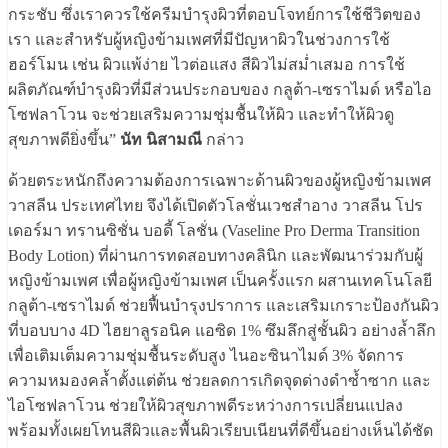
กระชับ ซึ่งเราควรใช้ครีมบำรุงผิวที่ตอบโจทย์การใช้ชีวิตของ
เรา และสำหรับผู้หญิงข้ามเพศที่มีปัญหาผิวในช่วงการใช้
ฮอร์โมน เช่น ผิวแพ้ง่าย ไวต่อแสง สีผิวไม่สม่ำเสมอ การใช้
ผลิตภัณฑ์บำรุงผิวที่มีส่วนประกอบของ กลูต้า-เซราไมด์ หรือไอ
โซฟลาโวน จะช่วยเสริมความชุ่มชื้นให้ผิว และทำให้ผิวดู
สุขภาพดียิ่งขึ้น”
นัท นิสามณี
กล่าว
ด้วยตระหนักถึงความต้องการเฉพาะด้านผิวของผู้หญิงข้ามเพศ
วาสลีน ประเทศไทย จึงได้เปิดตัวโลชั่นเวชสำอาง วาสลีน โปร
เดอร์มา ทรานซิชั่น บอดี้ โลชั่น (Vaseline Pro Derma Transition
Body Lotion) ที่ผ่านการทดสอบทางคลินิก และพัฒนาร่วมกับผู้
หญิงข้ามเพศ เพื่อผู้หญิงข้ามเพศ เป็นครั้งแรก ผสานเทคโนโลยี
กลูต้า-เซราไมด์ ช่วยฟื้นบำรุงปราการ และเสริมเกราะป้องกันผิว
ที่บอบบาง 4D ไฮยาลูรอนิค แอซิด 1% ซึมลึกสู่ชั้นผิว อย่างล้ำลึก
เพื่อเติมเต็มความชุ่มชื้นระดับสูง ไนอะซินาไมด์ 3% จัดการ
ความหมองคล้ำตั้งแต่ต้น ช่วยลดการเกิดจุดด่างดำซ้ำซาก และ
ไอโซฟลาโวน ช่วยให้ผิวสุขภาพดีระหว่างการเปลี่ยนแปลง
พร้อมทั้งเผยโทนสีผิวและพื้นผิวเรียบเนียนที่ดีขึ้นอย่างเห็นได้ชัด