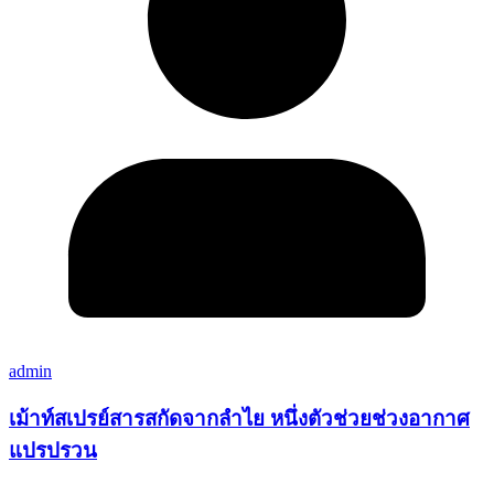
admin
เม้าท์สเปรย์สารสกัดจากลำไย หนึ่งตัวช่วยช่วงอากาศ
แปรปรวน