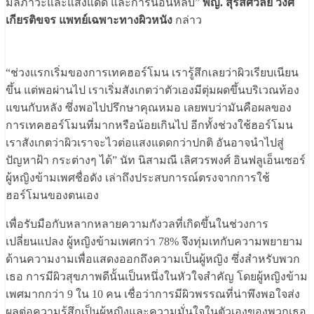
มลภาวะและแสงแดด และการนอนหลับ”
พญ. สุรัสศวัลย์ วงศ์
เกียรติขจร แพทย์เฉพาะทางผิวหนัง
กล่าว
“ช่วงแรกเริ่มของการเทคฮอร์โมน เรารู้สึกเลยว่าผิวเรียบเนียน
ขึ้น แต่พอผ่านไป เราเริ่มสังเกตว่าตัวเองมีตุ่มผดขึ้นบริเวณท้อง
แขนกับหลัง ซึ่งพอไปปรึกษาคุณหมอ เลยพบว่ามันคือผลของ
การเทคฮอร์โมนที่มากหรือน้อยเกินไป อีกทั้งช่วงใช้ฮอร์โมน
เราสังเกตว่าผิวเราจะไวต่อแสงแดดกว่าปกติ อันอาจนำไปสู่
ปัญหาฝ้า กระต่างๆ ได้” นัท นิสามณี เลิศวรพงศ์ อินฟลูเอ็นเซอร์
ผู้หญิงข้ามเพศชื่อดัง เล่าถึงประสบการณ์ตรงจากการใช้
ฮอร์โมนของตนเอง
เพื่อรับมือกับหลากหลายความกังวลที่เกิดขึ้นในช่วงการ
เปลี่ยนแปลง ผู้หญิงข้ามเพศกว่า 78% จึงทุ่มเทกับความพยายาม
ด้านความงามเพื่อแสดงออกถึงความเป็นผู้หญิง ซึ่งสำหรับพวก
เธอ การมีผิวสุขภาพดีนั้นเป็นหนึ่งในหัวใจสำคัญ โดยผู้หญิงข้าม
เพศมากกว่า 9 ใน 10 คน เชื่อว่าการมีผิวพรรณที่น่าพึงพอใจส่ง
ผลต่อความรู้สึกเป็นผู้หญิงและความมั่นใจในตัวเองของพวกเธอ