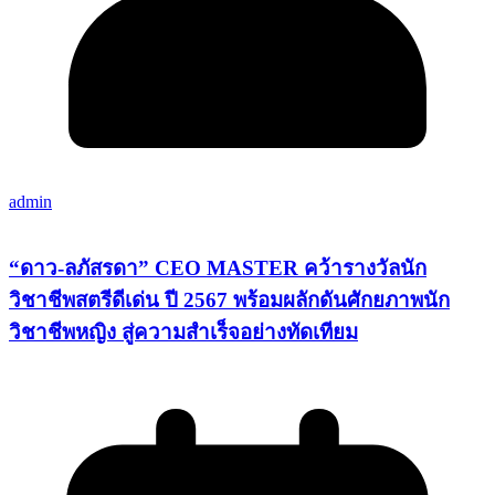
admin
“ดาว-ลภัสรดา” CEO MASTER คว้ารางวัลนัก
วิชาชีพสตรีดีเด่น ปี 2567 พร้อมผลักดันศักยภาพนัก
วิชาชีพหญิง สู่ความสำเร็จอย่างทัดเทียม