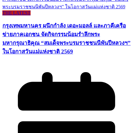
THE LATEST
กรุงเทพมหานคร ผนึกกำลัง เดอะมอลล์ และภาคีเครือ
ข่ายภาคเอกชน จัดกิจกรรมน้อมรำลึกพระ
มหากรุณาธิคุณ “สมเด็จพระบรมราชชนนีพันปีหลวงฯ”
ในโอกาสวันแม่แห่งชาติ 2569