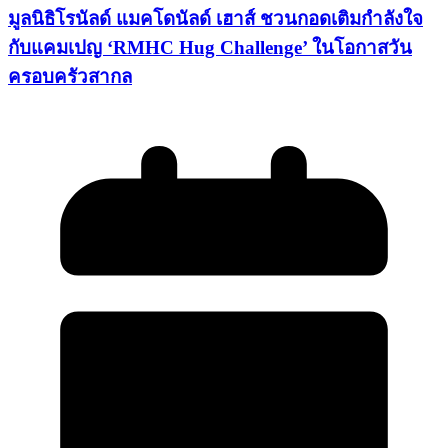
มูลนิธิโรนัลด์ แมคโดนัลด์ เฮาส์ ชวนกอดเติมกำลังใจ
กับแคมเปญ ‘RMHC Hug Challenge’ ในโอกาสวัน
ครอบครัวสากล