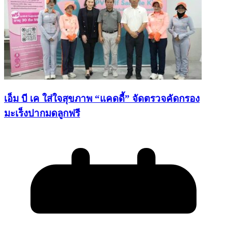
เอ็ม บี เค ใส่ใจสุขภาพ “แคดดี้” จัดตรวจคัดกรอง
มะเร็งปากมดลูกฟรี