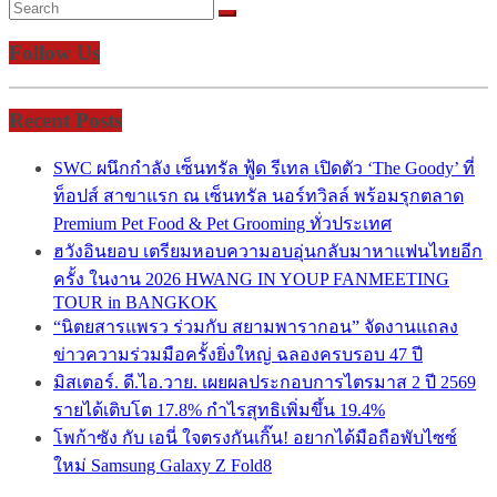
Follow Us
Recent Posts
SWC ผนึกกำลัง เซ็นทรัล ฟู้ด รีเทล เปิดตัว ‘The Goody’ ที่
ท็อปส์ สาขาแรก ณ เซ็นทรัล นอร์ทวิลล์ พร้อมรุกตลาด
Premium Pet Food & Pet Grooming ทั่วประเทศ
ฮวังอินยอบ เตรียมหอบความอบอุ่นกลับมาหาแฟนไทยอีก
ครั้ง ในงาน 2026 HWANG IN YOUP FANMEETING
TOUR in BANGKOK
“นิตยสารแพรว ร่วมกับ สยามพารากอน” จัดงานแถลง
ข่าวความร่วมมือครั้งยิ่งใหญ่ ฉลองครบรอบ 47 ปี
มิสเตอร์. ดี.ไอ.วาย. เผยผลประกอบการไตรมาส 2 ปี 2569
รายได้เติบโต 17.8% กำไรสุทธิเพิ่มขึ้น 19.4%
โพก้าซัง กับ เอนี่ ใจตรงกันเกิ๊น! อยากได้มือถือพับไซซ์
ใหม่ Samsung Galaxy Z Fold8