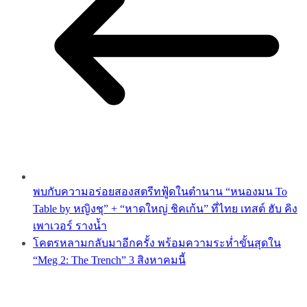
พบกับความอร่อยสองสตรีทฟู้ดในตำนาน “หนองมน To
Table by หญิงชุ” + “หาดใหญ่ ชิคเก้น” ที่ไทย เทสต์ ฮับ คิง
เพาเวอร์ รางน้ำ
โคตรหลามกลับมาอีกครั้ง พร้อมความระห่ำขั้นสุดใน
“Meg 2: The Trench” 3 สิงหาคมนี้