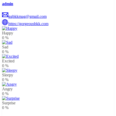
admin
ggbkkmag@gmail.com
https://gorgeousbkk.com
Happy
0
%
Sad
0
%
Excited
0
%
Sleepy
0
%
Angry
0
%
Surprise
0
%