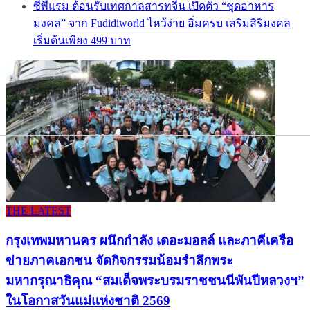
ซีพีแรม ต้อนรับเทศกาลสารทจีน เปิดตัว “ชุดอาหาร
มงคล” จาก Fudidiworld ไหว้ง่าย อิ่มครบ เสริมสิริมงคล
เริ่มต้นเพียง 499 บาท
THE LATEST
กรุงเทพมหานคร ผนึกกำลัง เดอะมอลล์ และภาคีเครือ
ข่ายภาคเอกชน จัดกิจกรรมน้อมรำลึกพระ
มหากรุณาธิคุณ “สมเด็จพระบรมราชชนนีพันปีหลวงฯ”
ในโอกาสวันแม่แห่งชาติ 2569