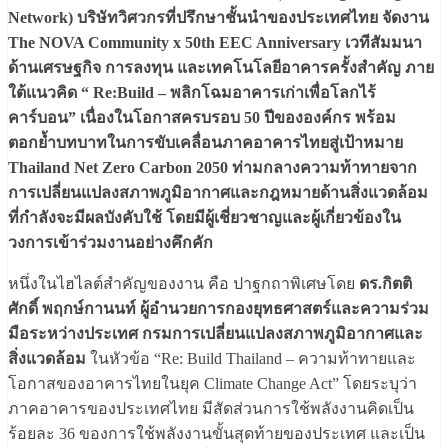
Network) บริษัทวิศวกรที่ปรึกษาชั้นนำของประเทศไทย จัดงาน
The NOVA Community x 50th EEC Anniversary เวทีสัมมนา
ด้านเศรษฐกิจ การลงทุน และเทคโนโลยีอาคารครั้งสำคัญ ภาย
ใต้แนวคิด “ Re:Build – พลิกโฉมอาคารเก่าเพื่อโลกไร้
คาร์บอน” เนื่องในโอกาสครบรอบ 50 ปีขององค์กร พร้อม
ตอกย้ำบทบาทในการขับเคลื่อนภาคอาคารไทยสู่เป้าหมาย
Thailand Net Zero Carbon 2050 ท่ามกลางความท้าทายจาก
การเปลี่ยนแปลงสภาพภูมิอากาศและกฎหมายด้านสิ่งแวดล้อม
ที่กำลังจะมีผลบังคับใช้ โดยมีผู้เชี่ยวชาญและผู้เกี่ยวข้องใน
วงการเข้าร่วมงานอย่างคึกคัก
หนึ่งในไฮไลต์สำคัญของงาน คือ ปาฐกถาพิเศษโดย
ดร.กิตติ
ศักดิ์ พฤกษ์กานนท์ ผู้อำนวยการกองยุทธศาสตร์และความร่วม
มือระหว่างประเทศ กรมการเปลี่ยนแปลงสภาพภูมิอากาศและ
สิ่งแวดล้อม
ในหัวข้อ “Re: Build Thailand – ความท้าทายและ
โอกาสของอาคารไทยในยุค Climate Change Act” โดยระบุว่า
ภาคอาคารของประเทศไทย มีสัดส่วนการใช้พลังงานคิดเป็น
ร้อยละ 36 ของการใช้พลังงานขั้นสุดท้ายของประเทศ และเป็น