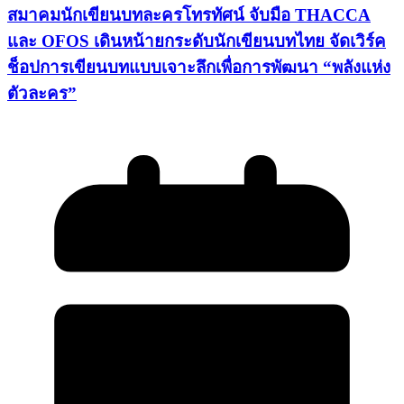
สมาคมนักเขียนบทละครโทรทัศน์ จับมือ THACCA
และ OFOS เดินหน้ายกระดับนักเขียนบทไทย จัดเวิร์ค
ช็อปการเขียนบทแบบเจาะลึกเพื่อการพัฒนา “พลังแห่ง
ตัวละคร”