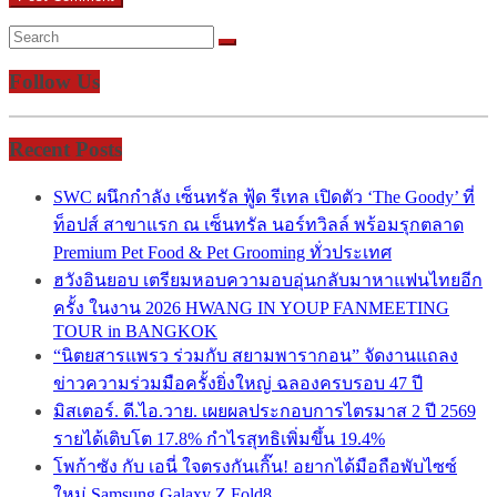
Follow Us
Recent Posts
SWC ผนึกกำลัง เซ็นทรัล ฟู้ด รีเทล เปิดตัว ‘The Goody’ ที่
ท็อปส์ สาขาแรก ณ เซ็นทรัล นอร์ทวิลล์ พร้อมรุกตลาด
Premium Pet Food & Pet Grooming ทั่วประเทศ
ฮวังอินยอบ เตรียมหอบความอบอุ่นกลับมาหาแฟนไทยอีก
ครั้ง ในงาน 2026 HWANG IN YOUP FANMEETING
TOUR in BANGKOK
“นิตยสารแพรว ร่วมกับ สยามพารากอน” จัดงานแถลง
ข่าวความร่วมมือครั้งยิ่งใหญ่ ฉลองครบรอบ 47 ปี
มิสเตอร์. ดี.ไอ.วาย. เผยผลประกอบการไตรมาส 2 ปี 2569
รายได้เติบโต 17.8% กำไรสุทธิเพิ่มขึ้น 19.4%
โพก้าซัง กับ เอนี่ ใจตรงกันเกิ๊น! อยากได้มือถือพับไซซ์
ใหม่ Samsung Galaxy Z Fold8