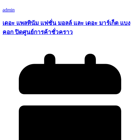
admin
เดอะ แพลทินัม แฟชั่น มอลล์ และ เดอะ มาร์เก็ต แบง
คอก ปิดศูนย์การค้าชั่วคราว