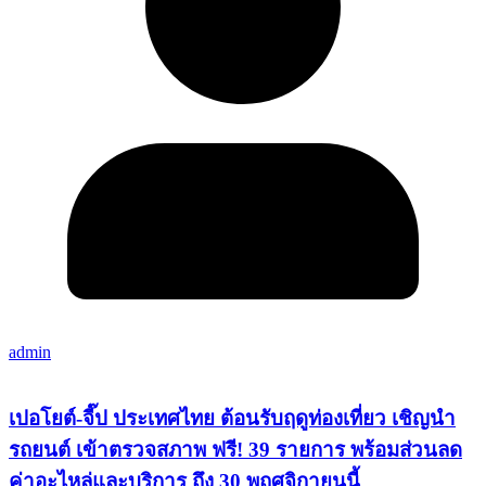
admin
เปอโยต์-จี๊ป ประเทศไทย ต้อนรับฤดูท่องเที่ยว เชิญนำ
รถยนต์ เข้าตรวจสภาพ ฟรี! 39 รายการ พร้อมส่วนลด
ค่าอะไหล่และบริการ ถึง 30 พฤศจิกายนนี้