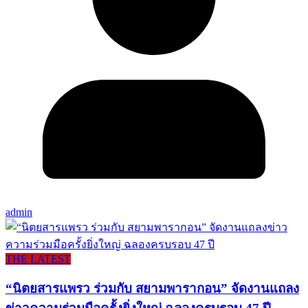
admin
THE LATEST
“นิตยสารแพรว ร่วมกับ สยามพารากอน” จัดงานแถลง