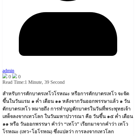
admin
0
0
Read Time:
1 Minute, 39 Second
สำหรับการตักบาตรเทโวโรหณะ หรือการตักบาตรเทโว จะจัด
ขึ้นในวันแรม ๑ ค่ำ เดือน ๑๑ หลังจากวันออกพรรษาแล้ว ๑ วัน
ตักบาตรเทโว หมายถึง การทำบุญตักบาตรในวันที่พระพุทธเจ้า
เสด็จลงจากเทวโลก ในวันมหาปวารณา คือ วันขึ้น ๑๕ ค่ำ เดือน
๑๑ หรือ วันออกพรรษา คำว่า “เทโว” เรียกมาจากคำว่า เทโว
โรหณะ (เทว+โอโรหณ) ซึ่งแปลว่า การลงจากเทวโลก