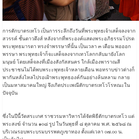
การตักบาตรเทโว เป็นการระลึกถึงวันที่พระพุทธเจ้าเสด็จลงจาก
สวรรค์ ชั้นดาวดึงส์ หลังจากที่พระองค์แสดงพระอภิธรรมโปรด
พระพุทธมารดา ทรงจำพรรษาที่นั้น เป็นเวลา ๓ เดือน พอออก
พรรษา พระพุทธเจ้าก็จะเสด็จลงจากเทวโลกกลับมายังโลก
มนุษย์ โดยเสด็จลงที่เมืองสังกัสสนคร ใกล้เมืองพาราณสี
ประชาชนไม่ได้พบพระะพุทธเจ้าหลายเดือน พอทราบข่าวต่างก็
พากันหลั่งไหลไปรอเฝ้าพระพุทธองค์กันอย่างล้นหลาม กลาย
เป็นมหาสมาคมใหญ่ จึงเกิดประเพณีตักบาตรเทโวโรหณะใน
ปัจจุบัน
ซึ่งในปีนี้วัดสระเกศ ราชวรมหาวิหารได้จัดพิธีตักบาตรเทโว แด่
พระสงฆ์ จำนวน ๑o๘ รูป ในวันพุธที่ ๘ ตุลาคม พ.ศ. ๒๕๖๘ ณ
บริเวณรอบพระบรมบรรพตภูเขาทอง ตั้งแต่เวลา o๗.oo น.