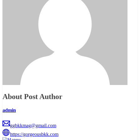
About Post Author
admin
ggbkkmag@gmail.com
https://gorgeousbkk.com