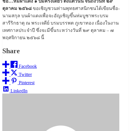
ชื่อ…ห่มผ้าแดง ๑ ปีมีครั้งเดียว ตั้งแต่วันนี้ จนถึงวันที่ ๒๙
ตุลาคม ๒๕๖๘
ขอเชิญชวนท่านพุทธศาสนิกชนได้เขียนชื่อ-
นามสกุล บนผ้าแดงเพื่อจะอัญเชิญขึ้นห่มบูชาพระบรม
สารีริกธาตุ ณ พระเจดีย์ บรมบรรพต ภูเขาทอง เนื่องในงาน
เทศกาลประจำปี ซึ่งจะมีขึ้นระหว่างวันที่ ๒๙ ตุลาคม – ๗
พฤศจิกายน ๒๕๖๘ นี้
Share
Facebook
Twitter
Pinterest
LinkedIn