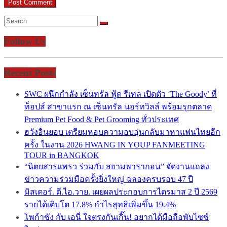
Follow Us
Recent Posts
SWC ผนึกกำลัง เซ็นทรัล ฟู้ด รีเทล เปิดตัว ‘The Goody’ ที่
ท็อปส์ สาขาแรก ณ เซ็นทรัล นอร์ทวิลล์ พร้อมรุกตลาด
Premium Pet Food & Pet Grooming ทั่วประเทศ
ฮวังอินยอบ เตรียมหอบความอบอุ่นกลับมาหาแฟนไทยอีก
ครั้ง ในงาน 2026 HWANG IN YOUP FANMEETING
TOUR in BANGKOK
“นิตยสารแพรว ร่วมกับ สยามพารากอน” จัดงานแถลง
ข่าวความร่วมมือครั้งยิ่งใหญ่ ฉลองครบรอบ 47 ปี
มิสเตอร์. ดี.ไอ.วาย. เผยผลประกอบการไตรมาส 2 ปี 2569
รายได้เติบโต 17.8% กำไรสุทธิเพิ่มขึ้น 19.4%
โพก้าซัง กับ เอนี่ ใจตรงกันเกิ๊น! อยากได้มือถือพับไซซ์