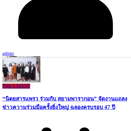
admin
THE LATEST
“นิตยสารแพรว ร่วมกับ สยามพารากอน” จัดงานแถลง
ข่าวความร่วมมือครั้งยิ่งใหญ่ ฉลองครบรอบ 47 ปี