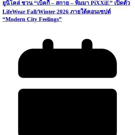
ยูนิโคล่ ชวน “เบ็คกี้ – สกาย – พิมมา PiXXiE” เปิดตัว
LifeWear Fall/Winter 2026 ภายใต้คอนเซปต์
“Modern City Feelings”