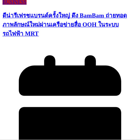
BUSINESS
ดีน่ารีเฟรชแบรนด์ครั้งใหญ่ ดึง BamBam ถ่ายทอด
ภาพลักษณ์ใหม่ผ่านเครือข่ายสื่อ OOH ในระบบ
รถไฟฟ้า MRT