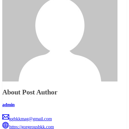
About Post Author
admin
ggbkkmag@gmail.com
https://gorgeousbkk.com