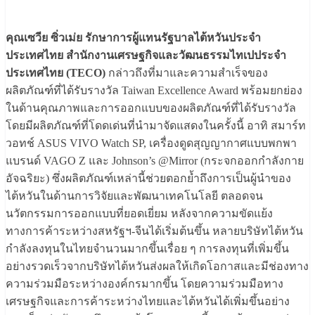
คุณเซวีย ซิ่วเม่ย รักษาการผู้แทนรัฐบาลไต้หวันประจำ
ประเทศไทย สำนักงานเศรษฐกิจและวัฒนธรรมไทเปประจำ
ประเทศไทย (TECO)
กล่าวถึงที่มาและความสำเร็จของ
ผลิตภัณฑ์ที่ได้รับรางวัล Taiwan Excellence Award พร้อมยกย่อง
ในด้านคุณภาพและการออกแบบของผลิตภัณฑ์ที่ได้รับรางวัล
โดยมีผลิตภัณฑ์ที่โดดเด่นที่นำมาจัดแสดงในครั้งนี้ อาทิ สมาร์ท
วอทช์ ASUS VIVO Watch SP, เครื่องดูดสุญญากาศแบบพกพา
แบรนด์ VAGO Z และ Johnson’s @Mirror (กระจกออกกำลังกาย
อัจฉริยะ) ซึ่งผลิตภัณฑ์เหล่านี้ช่วยตอกย้ำถึงการเป็นผู้นำของ
ไต้หวันในด้านการวิจัยและพัฒนาเทคโนโลยี ตลอดจน
นวัตกรรมการออกแบบที่ยอดเยี่ยม หลังจากความขัดแย้ง
ทางการค้าระหว่างสหรัฐฯ-จีนได้เริ่มต้นขึ้น หลายบริษัทไต้หวัน
กำลังลงทุนในไทยจำนวนมากขึ้นเรื่อย ๆ การลงทุนที่เพิ่มขึ้น
อย่างรวดเร็วจากบริษัทไต้หวันส่งผลให้เกิดโอกาสและมีช่องทาง
ความร่วมมือระหว่างองค์กรมากขึ้น โดยความร่วมมือทาง
เศรษฐกิจและการค้าระหว่างไทยและไต้หวันได้เพิ่มขึ้นอย่าง