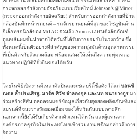
เข้าชมงานได้สัมผัสกับผลิตภัณฑ์นวัตกรรมที่หลากหลาย เช่น
กระจกออกกำลังกายอัจฉริยะแบบเรียลไทม์ Johnson’s @Mirror
(กระจกออกกำลังกายอัจฉริยะ) สำหรับการออกกำลังกายที่บ้าน
กล้องบันทึกหน้ารถยนต์ – รถจักรยานยนต์ที่สุดของโซลูชันด้าน
อิเล็กทรอนิกส์ของ MiTAC รวมถึง Aromas แบรนด์ผลิตภัณฑ์
ดูแลเส้นผมชั้นนำจากไต้หวันที่ได้รับการยอมรับในวงกว้าง ซึ่ง
ทั้งหมดนี้เป็นตัวอย่างที่สำคัญของความมุ่งมั่นด้านอุตสาหกรรม
ที่เป็นมิตรกับสิ่งแวดล้อม พร้อมแสดงให้เห็นถึงความทุ่มเทต่อ
แนวทางปฏิบัติที่ยั่งยืนของไต้หวัน
โดยในพิธีเปิดงานมีเหล่าศิลปินและเซเลบริตี้ชื่อดัง ได้แก่
บอนซ์
ณดล ล้ำประเสิรฐ, มาร์ค ศิวัช จำลองกุล และนท พนายางกูร
มา
ร่วมสร้างสีสัน ตลอดจนแชร์ข้อมูลเกี่ยวกับสุดยอดผลิตภัณฑ์และ
แบรนด์ที่ชนะรางวัลยอดเยี่ยมของไต้หวันกันแบบเจาะลึก
นอกจากนี้ยังได้รับเกียรติจากตัวแทนไต้หวัน และผู้แทนจาก
องค์กรภาคธุรกิจในประเทศไทยเข้าร่วมงาน พร้อมกล่าวถึงการ
จัดงาน