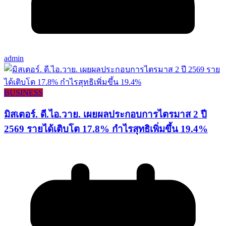
admin
BUSINESS
มิสเตอร์. ดี.ไอ.วาย. เผยผลประกอบการไตรมาส 2 ปี
2569 รายได้เติบโต 17.8% กำไรสุทธิเพิ่มขึ้น 19.4%