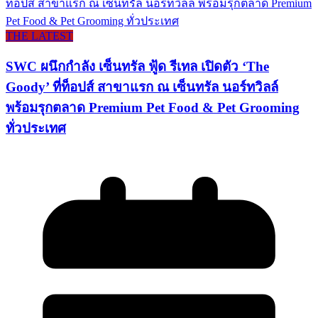
THE LATEST
SWC ผนึกกำลัง เซ็นทรัล ฟู้ด รีเทล เปิดตัว ‘The
Goody’ ที่ท็อปส์ สาขาแรก ณ เซ็นทรัล นอร์ทวิลล์
พร้อมรุกตลาด Premium Pet Food & Pet Grooming
ทั่วประเทศ