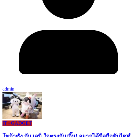
admin
IT - GADGET
โพก้าซัง กับ เอนี่ ใจตรงกันเกิ๊น! อยากได้มือถือพับไซซ์