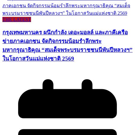
THE LATEST
กรุงเทพมหานคร ผนึกกำลัง เดอะมอลล์ และภาคีเครือ
ข่ายภาคเอกชน จัดกิจกรรมน้อมรำลึกพระ
มหากรุณาธิคุณ “สมเด็จพระบรมราชชนนีพันปีหลวงฯ”
ในโอกาสวันแม่แห่งชาติ 2569