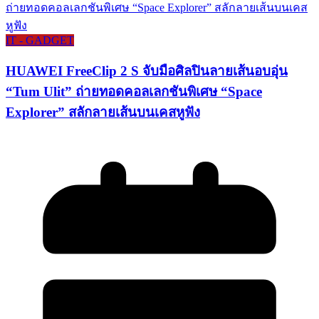
IT - GADGET
HUAWEI FreeClip 2 S จับมือศิลปินลายเส้นอบอุ่น
“Tum Ulit” ถ่ายทอดคอลเลกชันพิเศษ “Space
Explorer” สลักลายเส้นบนเคสหูฟัง