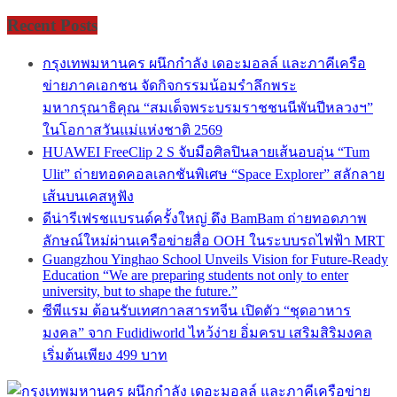
Recent Posts
กรุงเทพมหานคร ผนึกกำลัง เดอะมอลล์ และภาคีเครือ
ข่ายภาคเอกชน จัดกิจกรรมน้อมรำลึกพระ
มหากรุณาธิคุณ “สมเด็จพระบรมราชชนนีพันปีหลวงฯ”
ในโอกาสวันแม่แห่งชาติ 2569
HUAWEI FreeClip 2 S จับมือศิลปินลายเส้นอบอุ่น “Tum
Ulit” ถ่ายทอดคอลเลกชันพิเศษ “Space Explorer” สลักลาย
เส้นบนเคสหูฟัง
ดีน่ารีเฟรชแบรนด์ครั้งใหญ่ ดึง BamBam ถ่ายทอดภาพ
ลักษณ์ใหม่ผ่านเครือข่ายสื่อ OOH ในระบบรถไฟฟ้า MRT
Guangzhou Yinghao School Unveils Vision for Future-Ready
Education “We are preparing students not only to enter
university, but to shape the future.”
ซีพีแรม ต้อนรับเทศกาลสารทจีน เปิดตัว “ชุดอาหาร
มงคล” จาก Fudidiworld ไหว้ง่าย อิ่มครบ เสริมสิริมงคล
เริ่มต้นเพียง 499 บาท