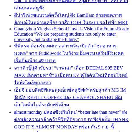
Ulit” ถ่ายทอดคอลเลกชันพิเศษ “Space Explorer” สลักลาย
เส้นบนเคสหูฟัง
ดีน่ารีเฟรชแบรนด์ครั้งใหญ่ ดึง BamBam ถ่ายทอดภาพ
ลักษณ์ใหม่ผ่านเครือข่ายสื่อ OOH ในระบบรถไฟฟ้า MRT
Guangzhou Yinghao School Unveils Vision for Future-Ready
Education “We are preparing students not only to enter
university, but to shape the future.”
ซีพีแรม ต้อนรับเทศกาลสารทจีน เปิดตัว “ชุดอาหาร
มงคล” จาก Fudidiworld ไหว้ง่าย อิ่มครบ เสริมสิริมงคล
เริ่มต้นเพียง 499 บาท
จากคิวบู๊สู่คิวรับรถ! “จาพนม” เลือก DEEPAL S05 BEV
MAX เลิกตามหาช้าง เมื่อพบ EV คู่ใจคันใหม่ที่ตอบโจทย์
ไลฟ์สไตล์ทุกองศา
เอ็มจี มอบสิทธิพิเศษสุดเอ็กซ์คลูซีฟสำหรับลูกค้า MG IM
จับมือ REFILL COFFEE และ CHAEBOL SHABU เติม
เต็มไลฟ์สไตล์ระดับพรีเมียม
almost monday ปล่อยซิงเกิลใหม่ “better late than never” ส่ง
ต่อพลังความกล้าคว้าชีวิตที่ต้องการ รอฟังอัลบั้ม THANK
GOD IT’S ALMOST MONDAY พร้อมกัน 9 ก.ย. นี้