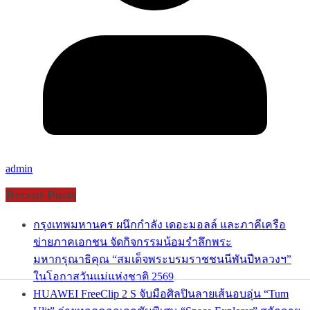
admin
Recent Posts
กรุงเทพมหานคร ผนึกกำลัง เดอะมอลล์ และภาคีเครือ
ข่ายภาคเอกชน จัดกิจกรรมน้อมรำลึกพระ
มหากรุณาธิคุณ “สมเด็จพระบรมราชชนนีพันปีหลวงฯ”
ในโอกาสวันแม่แห่งชาติ 2569
HUAWEI FreeClip 2 S จับมือศิลปินลายเส้นอบอุ่น “Tum