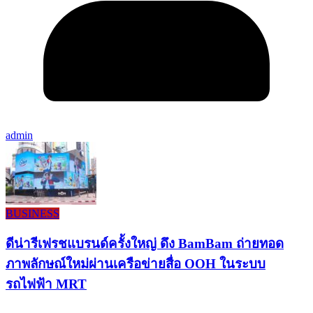
admin
BUSINESS
ดีน่ารีเฟรชแบรนด์ครั้งใหญ่ ดึง BamBam ถ่ายทอด
ภาพลักษณ์ใหม่ผ่านเครือข่ายสื่อ OOH ในระบบ
รถไฟฟ้า MRT