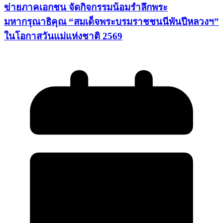
ข่ายภาคเอกชน จัดกิจกรรมน้อมรำลึกพระ
มหากรุณาธิคุณ “สมเด็จพระบรมราชชนนีพันปีหลวงฯ”
ในโอกาสวันแม่แห่งชาติ 2569