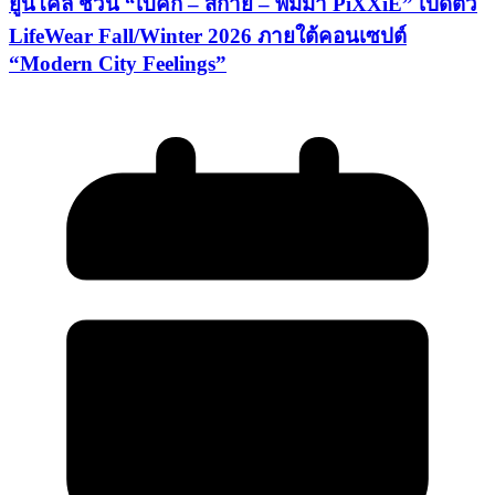
ยูนิโคล่ ชวน “เบ็คกี้ – สกาย – พิมมา PiXXiE” เปิดตัว
LifeWear Fall/Winter 2026 ภายใต้คอนเซปต์
“Modern City Feelings”