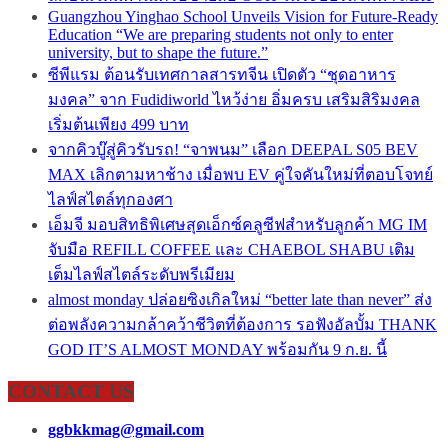
Guangzhou Yinghao School Unveils Vision for Future-Ready
Education “We are preparing students not only to enter
university, but to shape the future.”
ซีพีแรม ต้อนรับเทศกาลสารทจีน เปิดตัว “ชุดอาหาร
มงคล” จาก Fudidiworld ไหว้ง่าย อิ่มครบ เสริมสิริมงคล
เริ่มต้นเพียง 499 บาท
จากคิวบู๊สู่คิวรับรถ! “จาพนม” เลือก DEEPAL S05 BEV
MAX เลิกตามหาช้าง เมื่อพบ EV คู่ใจคันใหม่ที่ตอบโจทย์
ไลฟ์สไตล์ทุกองศา
เอ็มจี มอบสิทธิพิเศษสุดเอ็กซ์คลูซีฟสำหรับลูกค้า MG IM
จับมือ REFILL COFFEE และ CHAEBOL SHABU เติม
เต็มไลฟ์สไตล์ระดับพรีเมียม
almost monday ปล่อยซิงเกิลใหม่ “better late than never” ส่ง
ต่อพลังความกล้าคว้าชีวิตที่ต้องการ รอฟังอัลบั้ม THANK
GOD IT’S ALMOST MONDAY พร้อมกัน 9 ก.ย. นี้
CONTACT US
ggbkkmag@gmail.com