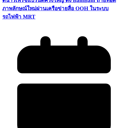
ดีน่ารีเฟรชแบรนด์ครั้งใหญ่ ดึง BamBam ถ่ายทอด
ภาพลักษณ์ใหม่ผ่านเครือข่ายสื่อ OOH ในระบบ
รถไฟฟ้า MRT