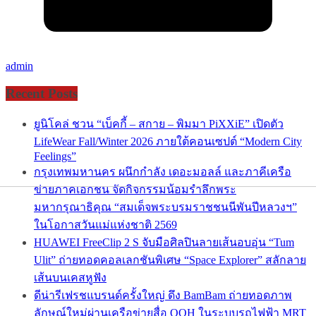
admin
Recent Posts
ยูนิโคล่ ชวน “เบ็คกี้ – สกาย – พิมมา PiXXiE” เปิดตัว
LifeWear Fall/Winter 2026 ภายใต้คอนเซปต์ “Modern City
Feelings”
กรุงเทพมหานคร ผนึกกำลัง เดอะมอลล์ และภาคีเครือ
ข่ายภาคเอกชน จัดกิจกรรมน้อมรำลึกพระ
มหากรุณาธิคุณ “สมเด็จพระบรมราชชนนีพันปีหลวงฯ”
ในโอกาสวันแม่แห่งชาติ 2569
HUAWEI FreeClip 2 S จับมือศิลปินลายเส้นอบอุ่น “Tum
Ulit” ถ่ายทอดคอลเลกชันพิเศษ “Space Explorer” สลักลาย
เส้นบนเคสหูฟัง
ดีน่ารีเฟรชแบรนด์ครั้งใหญ่ ดึง BamBam ถ่ายทอดภาพ
ลักษณ์ใหม่ผ่านเครือข่ายสื่อ OOH ในระบบรถไฟฟ้า MRT