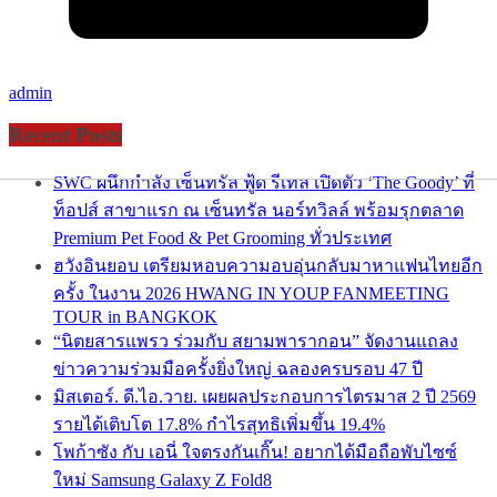
admin
Recent Posts
SWC ผนึกกำลัง เซ็นทรัล ฟู้ด รีเทล เปิดตัว ‘The Goody’ ที่
ท็อปส์ สาขาแรก ณ เซ็นทรัล นอร์ทวิลล์ พร้อมรุกตลาด
Premium Pet Food & Pet Grooming ทั่วประเทศ
ฮวังอินยอบ เตรียมหอบความอบอุ่นกลับมาหาแฟนไทยอีก
ครั้ง ในงาน 2026 HWANG IN YOUP FANMEETING
TOUR in BANGKOK
“นิตยสารแพรว ร่วมกับ สยามพารากอน” จัดงานแถลง
ข่าวความร่วมมือครั้งยิ่งใหญ่ ฉลองครบรอบ 47 ปี
มิสเตอร์. ดี.ไอ.วาย. เผยผลประกอบการไตรมาส 2 ปี 2569
รายได้เติบโต 17.8% กำไรสุทธิเพิ่มขึ้น 19.4%
โพก้าซัง กับ เอนี่ ใจตรงกันเกิ๊น! อยากได้มือถือพับไซซ์
ใหม่ Samsung Galaxy Z Fold8