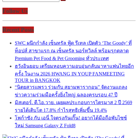
Follow Us
Recent Posts
SWC ผนึกกำลัง เซ็นทรัล ฟู้ด รีเทล เปิดตัว ‘The Goody’ ที่
ท็อปส์ สาขาแรก ณ เซ็นทรัล นอร์ทวิลล์ พร้อมรุกตลาด
Premium Pet Food & Pet Grooming ทั่วประเทศ
ฮวังอินยอบ เตรียมหอบความอบอุ่นกลับมาหาแฟนไทยอีก
ครั้ง ในงาน 2026 HWANG IN YOUP FANMEETING
TOUR in BANGKOK
“นิตยสารแพรว ร่วมกับ สยามพารากอน” จัดงานแถลง
ข่าวความร่วมมือครั้งยิ่งใหญ่ ฉลองครบรอบ 47 ปี
มิสเตอร์. ดี.ไอ.วาย. เผยผลประกอบการไตรมาส 2 ปี 2569
รายได้เติบโต 17.8% กำไรสุทธิเพิ่มขึ้น 19.4%
โพก้าซัง กับ เอนี่ ใจตรงกันเกิ๊น! อยากได้มือถือพับไซซ์
ใหม่ Samsung Galaxy Z Fold8