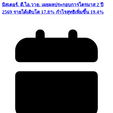
มิสเตอร์. ดี.ไอ.วาย. เผยผลประกอบการไตรมาส 2 ปี
2569 รายได้เติบโต 17.8% กำไรสุทธิเพิ่มขึ้น 19.4%