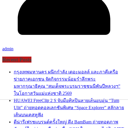
admin
Recent Posts
กรุงเทพมหานคร ผนึกกำลัง เดอะมอลล์ และภาคีเครือ
ข่ายภาคเอกชน จัดกิจกรรมน้อมรำลึกพระ
มหากรุณาธิคุณ “สมเด็จพระบรมราชชนนีพันปีหลวงฯ”
ในโอกาสวันแม่แห่งชาติ 2569
HUAWEI FreeClip 2 S จับมือศิลปินลายเส้นอบอุ่น “Tum
Ulit” ถ่ายทอดคอลเลกชันพิเศษ “Space Explorer” สลักลาย
เส้นบนเคสหูฟัง
ดีน่ารีเฟรชแบรนด์ครั้งใหญ่ ดึง BamBam ถ่ายทอดภาพ