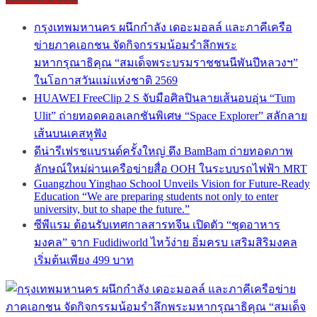
กรุงเทพมหานคร ผนึกกำลัง เดอะมอลล์ และภาคีเครือ
ข่ายภาคเอกชน จัดกิจกรรมน้อมรำลึกพระ
มหากรุณาธิคุณ “สมเด็จพระบรมราชชนนีพันปีหลวงฯ”
ในโอกาสวันแม่แห่งชาติ 2569
HUAWEI FreeClip 2 S จับมือศิลปินลายเส้นอบอุ่น “Tum
Ulit” ถ่ายทอดคอลเลกชันพิเศษ “Space Explorer” สลักลาย
เส้นบนเคสหูฟัง
ดีน่ารีเฟรชแบรนด์ครั้งใหญ่ ดึง BamBam ถ่ายทอดภาพ
ลักษณ์ใหม่ผ่านเครือข่ายสื่อ OOH ในระบบรถไฟฟ้า MRT
Guangzhou Yinghao School Unveils Vision for Future-Ready
Education “We are preparing students not only to enter
university, but to shape the future.”
ซีพีแรม ต้อนรับเทศกาลสารทจีน เปิดตัว “ชุดอาหาร
มงคล” จาก Fudidiworld ไหว้ง่าย อิ่มครบ เสริมสิริมงคล
เริ่มต้นเพียง 499 บาท