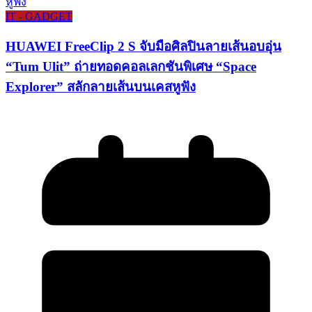
IT - GADGET
HUAWEI FreeClip 2 S จับมือศิลปินลายเส้นอบอุ่น
“Tum Ulit” ถ่ายทอดคอลเลกชันพิเศษ “Space
Explorer” สลักลายเส้นบนเคสหูฟัง