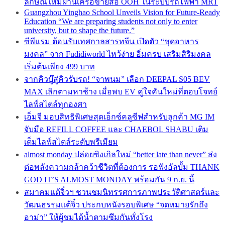
ลักษณ์ใหม่ผ่านเครือข่ายสื่อ OOH ในระบบรถไฟฟ้า MRT
Guangzhou Yinghao School Unveils Vision for Future-Ready
Education “We are preparing students not only to enter
university, but to shape the future.”
ซีพีแรม ต้อนรับเทศกาลสารทจีน เปิดตัว “ชุดอาหาร
มงคล” จาก Fudidiworld ไหว้ง่าย อิ่มครบ เสริมสิริมงคล
เริ่มต้นเพียง 499 บาท
จากคิวบู๊สู่คิวรับรถ! “จาพนม” เลือก DEEPAL S05 BEV
MAX เลิกตามหาช้าง เมื่อพบ EV คู่ใจคันใหม่ที่ตอบโจทย์
ไลฟ์สไตล์ทุกองศา
เอ็มจี มอบสิทธิพิเศษสุดเอ็กซ์คลูซีฟสำหรับลูกค้า MG IM
จับมือ REFILL COFFEE และ CHAEBOL SHABU เติม
เต็มไลฟ์สไตล์ระดับพรีเมียม
almost monday ปล่อยซิงเกิลใหม่ “better late than never” ส่ง
ต่อพลังความกล้าคว้าชีวิตที่ต้องการ รอฟังอัลบั้ม THANK
GOD IT’S ALMOST MONDAY พร้อมกัน 9 ก.ย. นี้
สมาคมแต้จิ๋วฯ ชวนชมนิทรรศการภาพประวัติศาสตร์และ
วัฒนธรรมแต้จิ๋ว ประกบหนังรอบพิเศษ “จดหมายรักถึง
อาม่า” ให้ผู้ชมได้น้ำตามซึมกันทั่งโรง