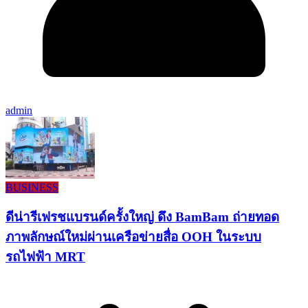
admin
BUSINESS
ดีน่ารีเฟรชแบรนด์ครั้งใหญ่ ดึง BamBam ถ่ายทอด
ภาพลักษณ์ใหม่ผ่านเครือข่ายสื่อ OOH ในระบบ
รถไฟฟ้า MRT