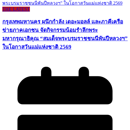
THE LATEST
กรุงเทพมหานคร ผนึกกำลัง เดอะมอลล์ และภาคีเครือ
ข่ายภาคเอกชน จัดกิจกรรมน้อมรำลึกพระ
มหากรุณาธิคุณ “สมเด็จพระบรมราชชนนีพันปีหลวงฯ”
ในโอกาสวันแม่แห่งชาติ 2569