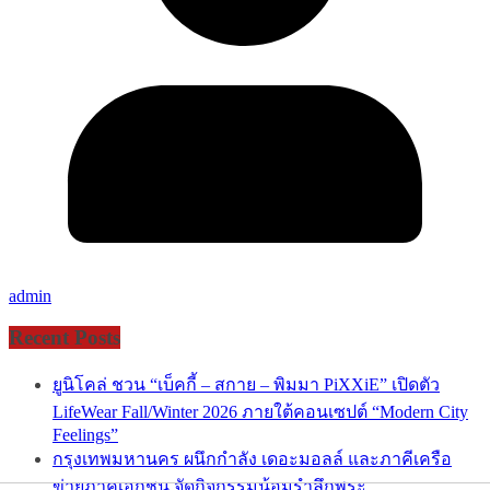
admin
Recent Posts
ยูนิโคล่ ชวน “เบ็คกี้ – สกาย – พิมมา PiXXiE” เปิดตัว
LifeWear Fall/Winter 2026 ภายใต้คอนเซปต์ “Modern City
Feelings”
กรุงเทพมหานคร ผนึกกำลัง เดอะมอลล์ และภาคีเครือ
ข่ายภาคเอกชน จัดกิจกรรมน้อมรำลึกพระ