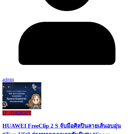
admin
IT - GADGET
HUAWEI FreeClip 2 S จับมือศิลปินลายเส้นอบอุ่น