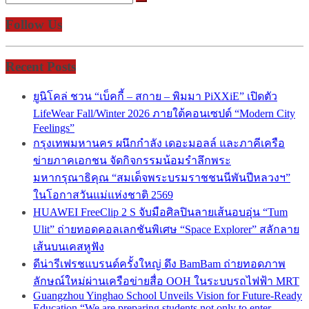
Follow Us
Recent Posts
ยูนิโคล่ ชวน “เบ็คกี้ – สกาย – พิมมา PiXXiE” เปิดตัว
LifeWear Fall/Winter 2026 ภายใต้คอนเซปต์ “Modern City
Feelings”
กรุงเทพมหานคร ผนึกกำลัง เดอะมอลล์ และภาคีเครือ
ข่ายภาคเอกชน จัดกิจกรรมน้อมรำลึกพระ
มหากรุณาธิคุณ “สมเด็จพระบรมราชชนนีพันปีหลวงฯ”
ในโอกาสวันแม่แห่งชาติ 2569
HUAWEI FreeClip 2 S จับมือศิลปินลายเส้นอบอุ่น “Tum
Ulit” ถ่ายทอดคอลเลกชันพิเศษ “Space Explorer” สลักลาย
เส้นบนเคสหูฟัง
ดีน่ารีเฟรชแบรนด์ครั้งใหญ่ ดึง BamBam ถ่ายทอดภาพ
ลักษณ์ใหม่ผ่านเครือข่ายสื่อ OOH ในระบบรถไฟฟ้า MRT
Guangzhou Yinghao School Unveils Vision for Future-Ready
Education “We are preparing students not only to enter