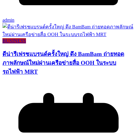
admin
BUSINESS
ดีน่ารีเฟรชแบรนด์ครั้งใหญ่ ดึง BamBam ถ่ายทอด
ภาพลักษณ์ใหม่ผ่านเครือข่ายสื่อ OOH ในระบบ
รถไฟฟ้า MRT