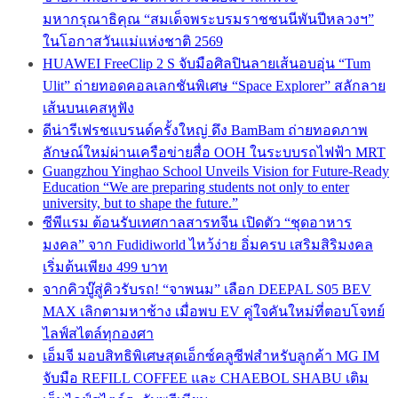
มหากรุณาธิคุณ “สมเด็จพระบรมราชชนนีพันปีหลวงฯ”
ในโอกาสวันแม่แห่งชาติ 2569
HUAWEI FreeClip 2 S จับมือศิลปินลายเส้นอบอุ่น “Tum
Ulit” ถ่ายทอดคอลเลกชันพิเศษ “Space Explorer” สลักลาย
เส้นบนเคสหูฟัง
ดีน่ารีเฟรชแบรนด์ครั้งใหญ่ ดึง BamBam ถ่ายทอดภาพ
ลักษณ์ใหม่ผ่านเครือข่ายสื่อ OOH ในระบบรถไฟฟ้า MRT
Guangzhou Yinghao School Unveils Vision for Future-Ready
Education “We are preparing students not only to enter
university, but to shape the future.”
ซีพีแรม ต้อนรับเทศกาลสารทจีน เปิดตัว “ชุดอาหาร
มงคล” จาก Fudidiworld ไหว้ง่าย อิ่มครบ เสริมสิริมงคล
เริ่มต้นเพียง 499 บาท
จากคิวบู๊สู่คิวรับรถ! “จาพนม” เลือก DEEPAL S05 BEV
MAX เลิกตามหาช้าง เมื่อพบ EV คู่ใจคันใหม่ที่ตอบโจทย์
ไลฟ์สไตล์ทุกองศา
เอ็มจี มอบสิทธิพิเศษสุดเอ็กซ์คลูซีฟสำหรับลูกค้า MG IM
จับมือ REFILL COFFEE และ CHAEBOL SHABU เติม