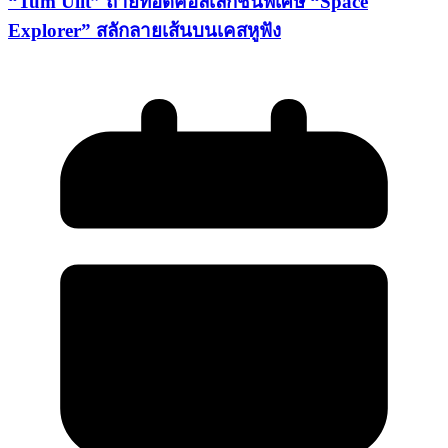
“Tum Ulit” ถ่ายทอดคอลเลกชันพิเศษ “Space
Explorer” สลักลายเส้นบนเคสหูฟัง