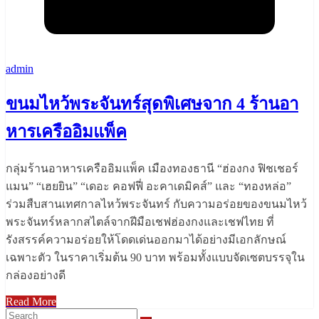
admin
ขนมไหว้พระจันทร์สุดพิเศษจาก 4 ร้านอา
หารเครืออิมแพ็ค
กลุ่มร้านอาหารเครืออิมแพ็ค เมืองทองธานี “ฮ่องกง ฟิชเชอร์
แมน” “เฮยยิน” “เดอะ คอฟฟี่ อะคาเดมิคส์” และ “ทองหล่อ”
ร่วมสืบสานเทศกาลไหว้พระจันทร์ กับความอร่อยของขนมไหว้
พระจันทร์หลากสไตล์จากฝีมือเชฟฮ่องกงและเชฟไทย ที่
รังสรรค์ความอร่อยให้โดดเด่นออกมาได้อย่างมีเอกลักษณ์
เฉพาะตัว ในราคาเริ่มต้น 90 บาท พร้อมทั้งแบบจัดเซตบรรจุใน
กล่องอย่างดี
Read More