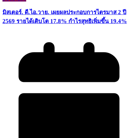
มิสเตอร์. ดี.ไอ.วาย. เผยผลประกอบการไตรมาส 2 ปี
2569 รายได้เติบโต 17.8% กำไรสุทธิเพิ่มขึ้น 19.4%