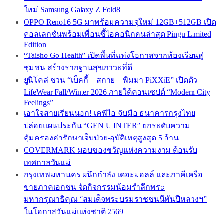
ใหม่ Samsung Galaxy Z Fold8
OPPO Reno16 5G มาพร้อมความจุใหม่ 12GB+512GB เปิด
คอลเลกชันพร้อมเพื่อนซี้ไอคอนิกคนล่าสุด Pingu Limited
Edition
“Taisho Go Health” เปิดพื้นที่แห่งโอกาสจากห้องเรียนสู่
ชุมชน สร้างรากฐานสุขภาวะที่ดี
ยูนิโคล่ ชวน “เบ็คกี้ – สกาย – พิมมา PiXXiE” เปิดตัว
LifeWear Fall/Winter 2026 ภายใต้คอนเซปต์ “Modern City
Feelings”
เอาใจสายเรียนนอก! เคพีไอ จับมือ ธนาคารกรุงไทย
ปล่อยแผนประกัน “GEN U INTER” ยกระดับความ
คุ้มครองค่ารักษาเจ็บป่วย-อุบัติเหตุสูงสุด 5 ล้าน
COVERMARK มอบของขวัญแห่งความงาม ต้อนรับ
เทศกาลวันแม่
กรุงเทพมหานคร ผนึกกำลัง เดอะมอลล์ และภาคีเครือ
ข่ายภาคเอกชน จัดกิจกรรมน้อมรำลึกพระ
มหากรุณาธิคุณ “สมเด็จพระบรมราชชนนีพันปีหลวงฯ”
ในโอกาสวันแม่แห่งชาติ 2569