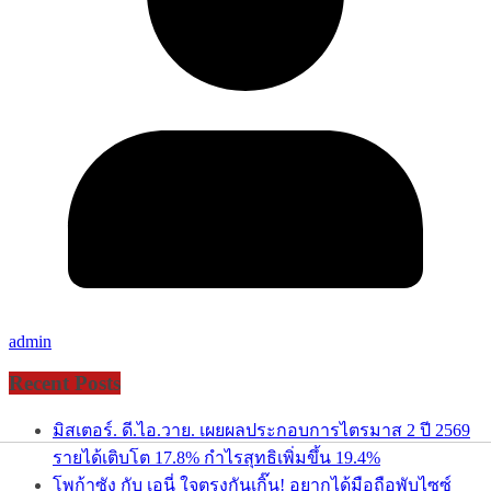
admin
Recent Posts
มิสเตอร์. ดี.ไอ.วาย. เผยผลประกอบการไตรมาส 2 ปี 2569
รายได้เติบโต 17.8% กำไรสุทธิเพิ่มขึ้น 19.4%
โพก้าซัง กับ เอนี่ ใจตรงกันเกิ๊น! อยากได้มือถือพับไซซ์