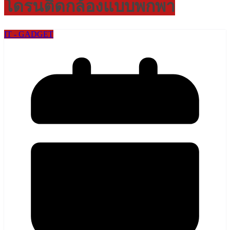
โดรนติดกล้องแบบพกพา
IT - GADGET