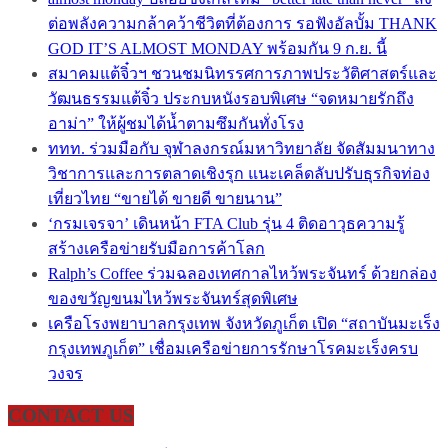
ต่อพลังความกล้าคว้าชีวิตที่ต้องการ รอฟังอัลบั้ม THANK
GOD IT’S ALMOST MONDAY พร้อมกัน 9 ก.ย. นี้
สมาคมแต้จิ๋วฯ ชวนชมนิทรรศการภาพประวัติศาสตร์และ
วัฒนธรรมแต้จิ๋ว ประกบหนังรอบพิเศษ “จดหมายรักถึง
อาม่า” ให้ผู้ชมได้น้ำตามซึมกันทั่งโรง
ททท. ร่วมมือกับ จุฬาลงกรณ์มหาวิทยาลัย จัดสัมมนาทาง
วิชาการและการตลาดเชิงรุก แนะเคล็ดลับปรับธุรกิจท่อง
เที่ยวไทย “ขายได้ ขายดี ขายนาน”
‘กรมเจรจา’ เดินหน้า FTA Club รุ่น 4 ติดอาวุธความรู้
สร้างเครือข่ายรับมือการค้าโลก
Ralph’s Coffee ร่วมฉลองเทศกาลไหว้พระจันทร์ ด้วยกล่อง
ของขวัญขนมไหว้พระจันทร์สุดพิเศษ
เครือโรงพยาบาลกรุงเทพ จังหวัดภูเก็ต เปิด “สถาบันมะเร็ง
กรุงเทพภูเก็ต” เชื่อมเครือข่ายการรักษาโรคมะเร็งครบ
วงจร
CONTACT US