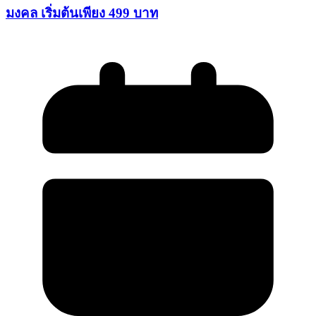
มงคล เริ่มต้นเพียง 499 บาท