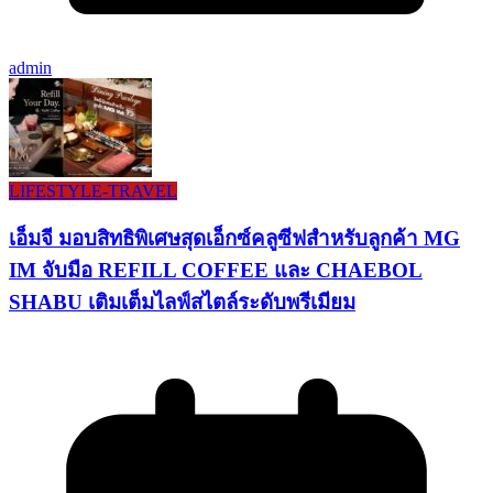
admin
LIFESTYLE​-TRAVEL​
เอ็มจี มอบสิทธิพิเศษสุดเอ็กซ์คลูซีฟสำหรับลูกค้า MG
IM จับมือ REFILL COFFEE และ CHAEBOL
SHABU เติมเต็มไลฟ์สไตล์ระดับพรีเมียม