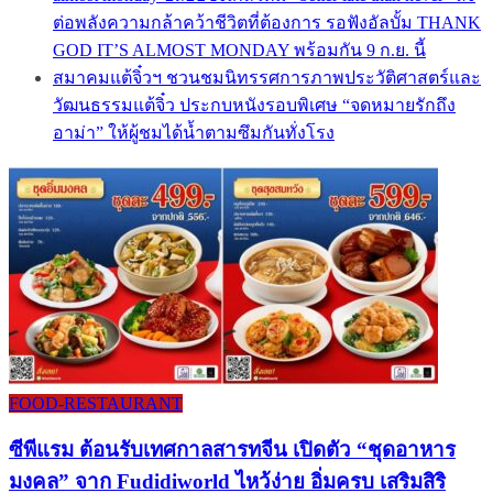
ต่อพลังความกล้าคว้าชีวิตที่ต้องการ รอฟังอัลบั้ม THANK
GOD IT’S ALMOST MONDAY พร้อมกัน 9 ก.ย. นี้
สมาคมแต้จิ๋วฯ ชวนชมนิทรรศการภาพประวัติศาสตร์และ
วัฒนธรรมแต้จิ๋ว ประกบหนังรอบพิเศษ “จดหมายรักถึง
อาม่า” ให้ผู้ชมได้น้ำตามซึมกันทั่งโรง
FOOD-RESTAURANT
ซีพีแรม ต้อนรับเทศกาลสารทจีน เปิดตัว “ชุดอาหาร
มงคล” จาก Fudidiworld ไหว้ง่าย อิ่มครบ เสริมสิริ