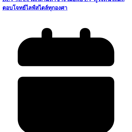
ตอบโจทย์ไลฟ์สไตล์ทุกองศา