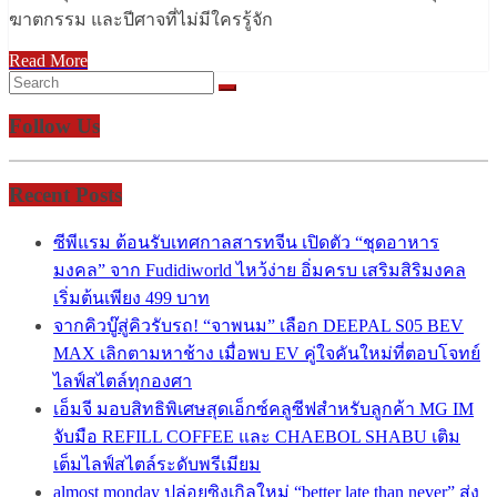
ฆาตกรรม และปีศาจที่ไม่มีใครรู้จัก
Read More
Follow Us
Recent Posts
ซีพีแรม ต้อนรับเทศกาลสารทจีน เปิดตัว “ชุดอาหาร
มงคล” จาก Fudidiworld ไหว้ง่าย อิ่มครบ เสริมสิริมงคล
เริ่มต้นเพียง 499 บาท
จากคิวบู๊สู่คิวรับรถ! “จาพนม” เลือก DEEPAL S05 BEV
MAX เลิกตามหาช้าง เมื่อพบ EV คู่ใจคันใหม่ที่ตอบโจทย์
ไลฟ์สไตล์ทุกองศา
เอ็มจี มอบสิทธิพิเศษสุดเอ็กซ์คลูซีฟสำหรับลูกค้า MG IM
จับมือ REFILL COFFEE และ CHAEBOL SHABU เติม
เต็มไลฟ์สไตล์ระดับพรีเมียม
almost monday ปล่อยซิงเกิลใหม่ “better late than never” ส่ง