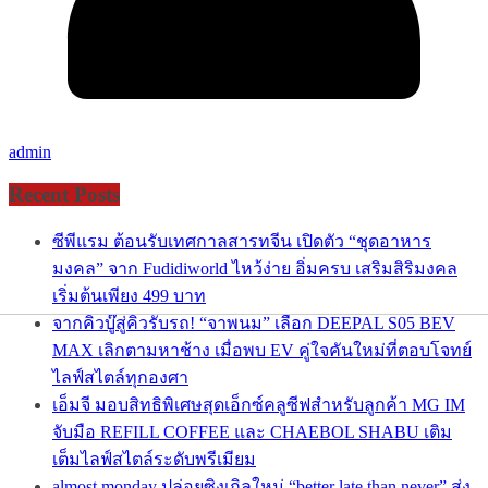
admin
Recent Posts
ซีพีแรม ต้อนรับเทศกาลสารทจีน เปิดตัว “ชุดอาหาร
มงคล” จาก Fudidiworld ไหว้ง่าย อิ่มครบ เสริมสิริมงคล
เริ่มต้นเพียง 499 บาท
จากคิวบู๊สู่คิวรับรถ! “จาพนม” เลือก DEEPAL S05 BEV
MAX เลิกตามหาช้าง เมื่อพบ EV คู่ใจคันใหม่ที่ตอบโจทย์
ไลฟ์สไตล์ทุกองศา
เอ็มจี มอบสิทธิพิเศษสุดเอ็กซ์คลูซีฟสำหรับลูกค้า MG IM
จับมือ REFILL COFFEE และ CHAEBOL SHABU เติม
เต็มไลฟ์สไตล์ระดับพรีเมียม
almost monday ปล่อยซิงเกิลใหม่ “better late than never” ส่ง