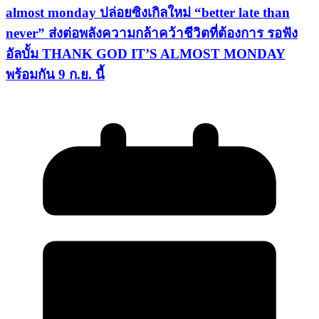
almost monday ปล่อยซิงเกิลใหม่ “better late than
never” ส่งต่อพลังความกล้าคว้าชีวิตที่ต้องการ รอฟัง
อัลบั้ม THANK GOD IT’S ALMOST MONDAY
พร้อมกัน 9 ก.ย. นี้