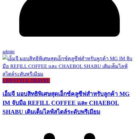
admin
LIFESTYLE​-TRAVEL​
เอ็มจี มอบสิทธิพิเศษสุดเอ็กซ์คลูซีฟสำหรับลูกค้า MG
IM จับมือ REFILL COFFEE และ CHAEBOL
SHABU เติมเต็มไลฟ์สไตล์ระดับพรีเมียม