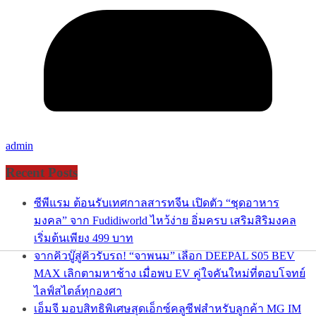
admin
Recent Posts
ซีพีแรม ต้อนรับเทศกาลสารทจีน เปิดตัว “ชุดอาหาร
มงคล” จาก Fudidiworld ไหว้ง่าย อิ่มครบ เสริมสิริมงคล
เริ่มต้นเพียง 499 บาท
จากคิวบู๊สู่คิวรับรถ! “จาพนม” เลือก DEEPAL S05 BEV
MAX เลิกตามหาช้าง เมื่อพบ EV คู่ใจคันใหม่ที่ตอบโจทย์
ไลฟ์สไตล์ทุกองศา
เอ็มจี มอบสิทธิพิเศษสุดเอ็กซ์คลูซีฟสำหรับลูกค้า MG IM