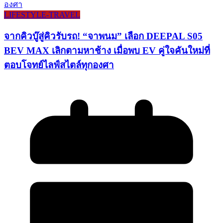
LIFESTYLE​-TRAVEL​
จากคิวบู๊สู่คิวรับรถ! “จาพนม” เลือก DEEPAL S05
BEV MAX เลิกตามหาช้าง เมื่อพบ EV คู่ใจคันใหม่ที่
ตอบโจทย์ไลฟ์สไตล์ทุกองศา