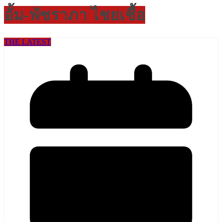
อั้ม-พัชราภา ไชยเชื้อ
THE LATEST