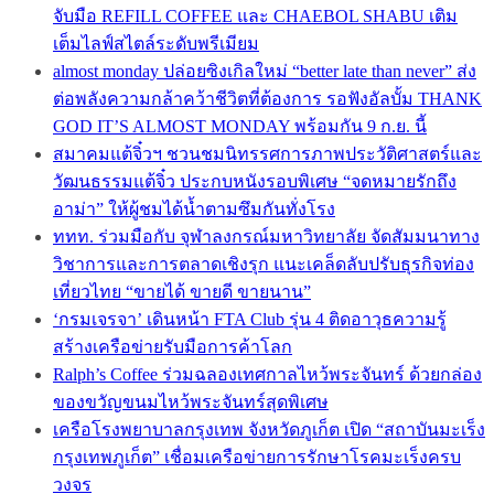
จับมือ REFILL COFFEE และ CHAEBOL SHABU เติม
เต็มไลฟ์สไตล์ระดับพรีเมียม
almost monday ปล่อยซิงเกิลใหม่ “better late than never” ส่ง
ต่อพลังความกล้าคว้าชีวิตที่ต้องการ รอฟังอัลบั้ม THANK
GOD IT’S ALMOST MONDAY พร้อมกัน 9 ก.ย. นี้
สมาคมแต้จิ๋วฯ ชวนชมนิทรรศการภาพประวัติศาสตร์และ
วัฒนธรรมแต้จิ๋ว ประกบหนังรอบพิเศษ “จดหมายรักถึง
อาม่า” ให้ผู้ชมได้น้ำตามซึมกันทั่งโรง
ททท. ร่วมมือกับ จุฬาลงกรณ์มหาวิทยาลัย จัดสัมมนาทาง
วิชาการและการตลาดเชิงรุก แนะเคล็ดลับปรับธุรกิจท่อง
เที่ยวไทย “ขายได้ ขายดี ขายนาน”
‘กรมเจรจา’ เดินหน้า FTA Club รุ่น 4 ติดอาวุธความรู้
สร้างเครือข่ายรับมือการค้าโลก
Ralph’s Coffee ร่วมฉลองเทศกาลไหว้พระจันทร์ ด้วยกล่อง
ของขวัญขนมไหว้พระจันทร์สุดพิเศษ
เครือโรงพยาบาลกรุงเทพ จังหวัดภูเก็ต เปิด “สถาบันมะเร็ง
กรุงเทพภูเก็ต” เชื่อมเครือข่ายการรักษาโรคมะเร็งครบ
วงจร