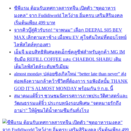
ซีพีแรม ต้อนรับเทศกาลสารทจีน เปิดตัว “ชุดอาหาร
มงคล” จาก Fudidiworld ไหว้ง่าย อิ่มครบ เสริมสิริมงคล
เริ่มต้นเพียง 499 บาท
จากคิวบู๊สู่คิวรับรถ! “จาพนม” เลือก DEEPAL S05 BEV
MAX เลิกตามหาช้าง เมื่อพบ EV คู่ใจคันใหม่ที่ตอบโจทย์
ไลฟ์สไตล์ทุกองศา
เอ็มจี มอบสิทธิพิเศษสุดเอ็กซ์คลูซีฟสำหรับลูกค้า MG IM
จับมือ REFILL COFFEE และ CHAEBOL SHABU เติม
เต็มไลฟ์สไตล์ระดับพรีเมียม
almost monday ปล่อยซิงเกิลใหม่ “better late than never” ส่ง
ต่อพลังความกล้าคว้าชีวิตที่ต้องการ รอฟังอัลบั้ม THANK
GOD IT’S ALMOST MONDAY พร้อมกัน 9 ก.ย. นี้
สมาคมแต้จิ๋วฯ ชวนชมนิทรรศการภาพประวัติศาสตร์และ
วัฒนธรรมแต้จิ๋ว ประกบหนังรอบพิเศษ “จดหมายรักถึง
อาม่า” ให้ผู้ชมได้น้ำตามซึมกันทั่งโรง