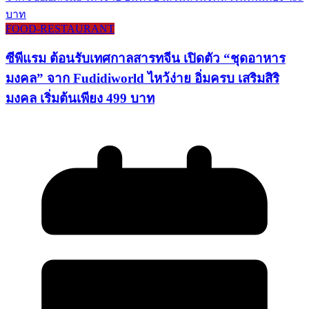
FOOD-RESTAURANT
ซีพีแรม ต้อนรับเทศกาลสารทจีน เปิดตัว “ชุดอาหาร
มงคล” จาก Fudidiworld ไหว้ง่าย อิ่มครบ เสริมสิริ
มงคล เริ่มต้นเพียง 499 บาท