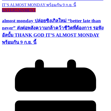
ENTERTAINMENT
almost monday ปล่อยซิงเกิลใหม่ “better late than
never” ส่งต่อพลังความกล้าคว้าชีวิตที่ต้องการ รอฟัง
อัลบั้ม THANK GOD IT’S ALMOST MONDAY
พร้อมกัน 9 ก.ย. นี้