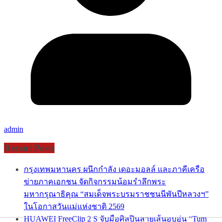
admin
Recent Posts
กรุงเทพมหานคร ผนึกกำลัง เดอะมอลล์ และภาคีเครือ
ข่ายภาคเอกชน จัดกิจกรรมน้อมรำลึกพระ
มหากรุณาธิคุณ “สมเด็จพระบรมราชชนนีพันปีหลวงฯ”
ในโอกาสวันแม่แห่งชาติ 2569
HUAWEI FreeClip 2 S จับมือศิลปินลายเส้นอบอุ่น “Tum