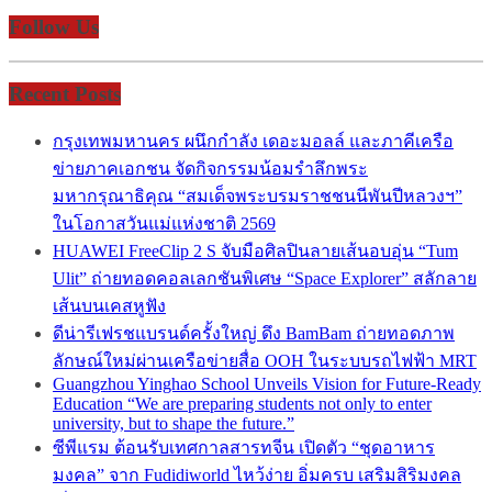
Follow Us
Recent Posts
กรุงเทพมหานคร ผนึกกำลัง เดอะมอลล์ และภาคีเครือ
ข่ายภาคเอกชน จัดกิจกรรมน้อมรำลึกพระ
มหากรุณาธิคุณ “สมเด็จพระบรมราชชนนีพันปีหลวงฯ”
ในโอกาสวันแม่แห่งชาติ 2569
HUAWEI FreeClip 2 S จับมือศิลปินลายเส้นอบอุ่น “Tum
Ulit” ถ่ายทอดคอลเลกชันพิเศษ “Space Explorer” สลักลาย
เส้นบนเคสหูฟัง
ดีน่ารีเฟรชแบรนด์ครั้งใหญ่ ดึง BamBam ถ่ายทอดภาพ
ลักษณ์ใหม่ผ่านเครือข่ายสื่อ OOH ในระบบรถไฟฟ้า MRT
Guangzhou Yinghao School Unveils Vision for Future-Ready
Education “We are preparing students not only to enter
university, but to shape the future.”
ซีพีแรม ต้อนรับเทศกาลสารทจีน เปิดตัว “ชุดอาหาร
มงคล” จาก Fudidiworld ไหว้ง่าย อิ่มครบ เสริมสิริมงคล