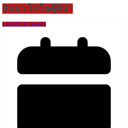
อันนา โซโลตุ๊คิน่า
LIFESTYLE​-TRAVEL​