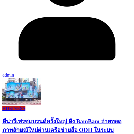
admin
BUSINESS
ดีน่ารีเฟรชแบรนด์ครั้งใหญ่ ดึง BamBam ถ่ายทอด
ภาพลักษณ์ใหม่ผ่านเครือข่ายสื่อ OOH ในระบบ