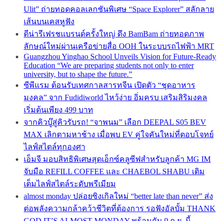
Ulit” ถ่ายทอดคอลเลกชันพิเศษ “Space Explorer” สลักลาย
เส้นบนเคสหูฟัง
ดีน่ารีเฟรชแบรนด์ครั้งใหญ่ ดึง BamBam ถ่ายทอดภาพ
ลักษณ์ใหม่ผ่านเครือข่ายสื่อ OOH ในระบบรถไฟฟ้า MRT
Guangzhou Yinghao School Unveils Vision for Future-Ready
Education “We are preparing students not only to enter
university, but to shape the future.”
ซีพีแรม ต้อนรับเทศกาลสารทจีน เปิดตัว “ชุดอาหาร
มงคล” จาก Fudidiworld ไหว้ง่าย อิ่มครบ เสริมสิริมงคล
เริ่มต้นเพียง 499 บาท
จากคิวบู๊สู่คิวรับรถ! “จาพนม” เลือก DEEPAL S05 BEV
MAX เลิกตามหาช้าง เมื่อพบ EV คู่ใจคันใหม่ที่ตอบโจทย์
ไลฟ์สไตล์ทุกองศา
เอ็มจี มอบสิทธิพิเศษสุดเอ็กซ์คลูซีฟสำหรับลูกค้า MG IM
จับมือ REFILL COFFEE และ CHAEBOL SHABU เติม
เต็มไลฟ์สไตล์ระดับพรีเมียม
almost monday ปล่อยซิงเกิลใหม่ “better late than never” ส่ง
ต่อพลังความกล้าคว้าชีวิตที่ต้องการ รอฟังอัลบั้ม THANK
GOD IT’S ALMOST MONDAY พร้อมกัน 9 ก.ย. นี้