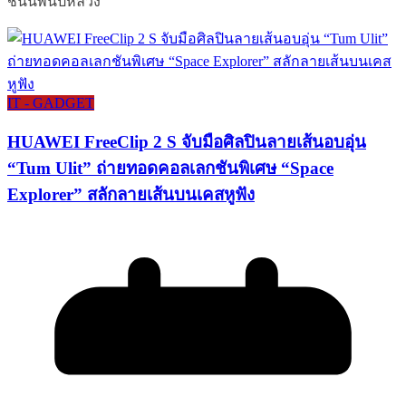
ชนนีพันปีหลวง
IT - GADGET
HUAWEI FreeClip 2 S จับมือศิลปินลายเส้นอบอุ่น
“Tum Ulit” ถ่ายทอดคอลเลกชันพิเศษ “Space
Explorer” สลักลายเส้นบนเคสหูฟัง