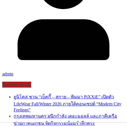
admin
Recent Posts
ยูนิโคล่ ชวน “เบ็คกี้ – สกาย – พิมมา PiXXiE” เปิดตัว
LifeWear Fall/Winter 2026 ภายใต้คอนเซปต์ “Modern City
Feelings”
กรุงเทพมหานคร ผนึกกำลัง เดอะมอลล์ และภาคีเครือ
ข่ายภาคเอกชน จัดกิจกรรมน้อมรำลึกพระ