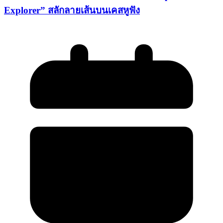
Explorer” สลักลายเส้นบนเคสหูฟัง