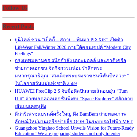
Follow Us
Recent Posts
ยูนิโคล่ ชวน “เบ็คกี้ – สกาย – พิมมา PiXXiE” เปิดตัว
LifeWear Fall/Winter 2026 ภายใต้คอนเซปต์ “Modern City
Feelings”
กรุงเทพมหานคร ผนึกกำลัง เดอะมอลล์ และภาคีเครือ
ข่ายภาคเอกชน จัดกิจกรรมน้อมรำลึกพระ
มหากรุณาธิคุณ “สมเด็จพระบรมราชชนนีพันปีหลวงฯ”
ในโอกาสวันแม่แห่งชาติ 2569
HUAWEI FreeClip 2 S จับมือศิลปินลายเส้นอบอุ่น “Tum
Ulit” ถ่ายทอดคอลเลกชันพิเศษ “Space Explorer” สลักลาย
เส้นบนเคสหูฟัง
ดีน่ารีเฟรชแบรนด์ครั้งใหญ่ ดึง BamBam ถ่ายทอดภาพ
ลักษณ์ใหม่ผ่านเครือข่ายสื่อ OOH ในระบบรถไฟฟ้า MRT
Guangzhou Yinghao School Unveils Vision for Future-Ready
Education “We are preparing students not only to enter