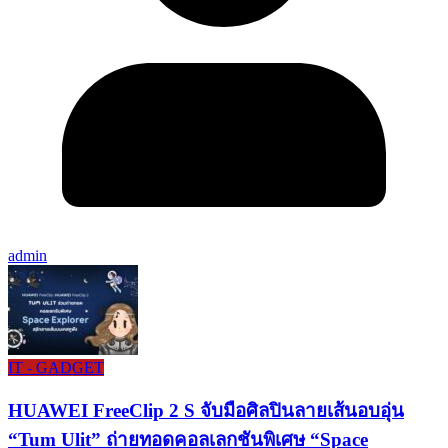
admin
IT - GADGET
HUAWEI FreeClip 2 S จับมือศิลปินลายเส้นอบอุ่น
“Tum Ulit” ถ่ายทอดคอลเลกชันพิเศษ “Space