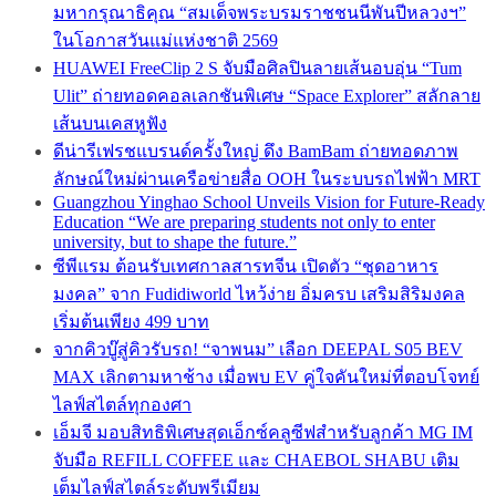
มหากรุณาธิคุณ “สมเด็จพระบรมราชชนนีพันปีหลวงฯ”
ในโอกาสวันแม่แห่งชาติ 2569
HUAWEI FreeClip 2 S จับมือศิลปินลายเส้นอบอุ่น “Tum
Ulit” ถ่ายทอดคอลเลกชันพิเศษ “Space Explorer” สลักลาย
เส้นบนเคสหูฟัง
ดีน่ารีเฟรชแบรนด์ครั้งใหญ่ ดึง BamBam ถ่ายทอดภาพ
ลักษณ์ใหม่ผ่านเครือข่ายสื่อ OOH ในระบบรถไฟฟ้า MRT
Guangzhou Yinghao School Unveils Vision for Future-Ready
Education “We are preparing students not only to enter
university, but to shape the future.”
ซีพีแรม ต้อนรับเทศกาลสารทจีน เปิดตัว “ชุดอาหาร
มงคล” จาก Fudidiworld ไหว้ง่าย อิ่มครบ เสริมสิริมงคล
เริ่มต้นเพียง 499 บาท
จากคิวบู๊สู่คิวรับรถ! “จาพนม” เลือก DEEPAL S05 BEV
MAX เลิกตามหาช้าง เมื่อพบ EV คู่ใจคันใหม่ที่ตอบโจทย์
ไลฟ์สไตล์ทุกองศา
เอ็มจี มอบสิทธิพิเศษสุดเอ็กซ์คลูซีฟสำหรับลูกค้า MG IM
จับมือ REFILL COFFEE และ CHAEBOL SHABU เติม
เต็มไลฟ์สไตล์ระดับพรีเมียม