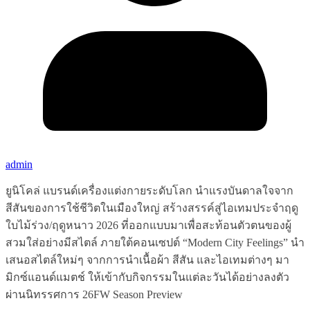
admin
ยูนิโคล่ แบรนด์เครื่องแต่งกายระดับโลก นำแรงบันดาลใจจาก
สีสันของการใช้ชีวิตในเมืองใหญ่ สร้างสรรค์สู่ไอเทมประจำฤดู
ใบไม้ร่วง/ฤดูหนาว 2026 ที่ออกแบบมาเพื่อสะท้อนตัวตนของผู้
สวมใส่อย่างมีสไตล์ ภายใต้คอนเซปต์ “Modern City Feelings” นำ
เสนอสไตล์ใหม่ๆ จากการนำเนื้อผ้า สีสัน และไอเทมต่างๆ มา
มิกซ์แอนด์แมตช์ ให้เข้ากับกิจกรรมในแต่ละวันได้อย่างลงตัว
ผ่านนิทรรศการ 26FW Season Preview