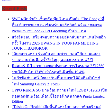
Recent Posts
SWC ผนึกกำลัง เซ็นทรัล ฟู้ด รีเทล เปิดตัว ‘The Goody’ ที่
ท็อปส์ สาขาแรก ณ เซ็นทรัล นอร์ทวิลล์ พร้อมรุกตลาด
Premium Pet Food & Pet Grooming ทั่วประเทศ
ฮวังอินยอบ เตรียมหอบความอบอุ่นกลับมาหาแฟนไทยอีก
ครั้ง ในงาน 2026 HWANG IN YOUP FANMEETING
TOUR in BANGKOK
“นิตยสารแพรว ร่วมกับ สยามพารากอน” จัดงานแถลง
ข่าวความร่วมมือครั้งยิ่งใหญ่ ฉลองครบรอบ 47 ปี
มิสเตอร์. ดี.ไอ.วาย. เผยผลประกอบการไตรมาส 2 ปี 2569
รายได้เติบโต 17.8% กำไรสุทธิเพิ่มขึ้น 19.4%
โพก้าซัง กับ เอนี่ ใจตรงกันเกิ๊น! อยากได้มือถือพับไซซ์
ใหม่ Samsung Galaxy Z Fold8
OPPO Reno16 5G มาพร้อมความจุใหม่ 12GB+512GB เปิด
คอลเลกชันพร้อมเพื่อนซี้ไอคอนิกคนล่าสุด Pingu Limited
Edition
“Taisho Go Health” เปิดพื้นที่แห่งโอกาสจากห้องเรียนสู่