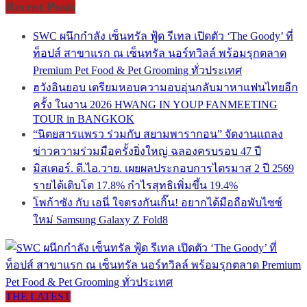
Recent Posts
SWC ผนึกกำลัง เซ็นทรัล ฟู้ด รีเทล เปิดตัว ‘The Goody’ ที่
ท็อปส์ สาขาแรก ณ เซ็นทรัล นอร์ทวิลล์ พร้อมรุกตลาด
Premium Pet Food & Pet Grooming ทั่วประเทศ
ฮวังอินยอบ เตรียมหอบความอบอุ่นกลับมาหาแฟนไทยอีก
ครั้ง ในงาน 2026 HWANG IN YOUP FANMEETING
TOUR in BANGKOK
“นิตยสารแพรว ร่วมกับ สยามพารากอน” จัดงานแถลง
ข่าวความร่วมมือครั้งยิ่งใหญ่ ฉลองครบรอบ 47 ปี
มิสเตอร์. ดี.ไอ.วาย. เผยผลประกอบการไตรมาส 2 ปี 2569
รายได้เติบโต 17.8% กำไรสุทธิเพิ่มขึ้น 19.4%
โพก้าซัง กับ เอนี่ ใจตรงกันเกิ๊น! อยากได้มือถือพับไซซ์
ใหม่ Samsung Galaxy Z Fold8
THE LATEST