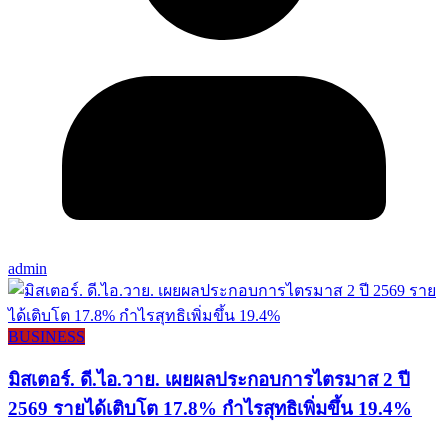
admin
BUSINESS
มิสเตอร์. ดี.ไอ.วาย. เผยผลประกอบการไตรมาส 2 ปี
2569 รายได้เติบโต 17.8% กำไรสุทธิเพิ่มขึ้น 19.4%