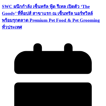
SWC ผนึกกำลัง เซ็นทรัล ฟู้ด รีเทล เปิดตัว ‘The
Goody’ ที่ท็อปส์ สาขาแรก ณ เซ็นทรัล นอร์ทวิลล์
พร้อมรุกตลาด Premium Pet Food & Pet Grooming
ทั่วประเทศ