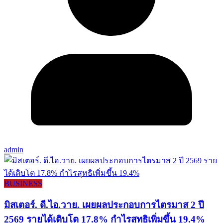
admin
BUSINESS
มิสเตอร์. ดี.ไอ.วาย. เผยผลประกอบการไตรมาส 2 ปี
2569 รายได้เติบโต 17.8% กำไรสุทธิเพิ่มขึ้น 19.4%