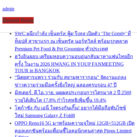
admin
Recent Posts
SWC ผนึกกำลัง เซ็นทรัล ฟู้ด รีเทล เปิดตัว ‘The Goody’ ที่
ท็อปส์ สาขาแรก ณ เซ็นทรัล นอร์ทวิลล์ พร้อมรุกตลาด
Premium Pet Food & Pet Grooming ทั่วประเทศ
ฮวังอินยอบ เตรียมหอบความอบอุ่นกลับมาหาแฟนไทยอีก
ครั้ง ในงาน 2026 HWANG IN YOUP FANMEETING
TOUR in BANGKOK
“นิตยสารแพรว ร่วมกับ สยามพารากอน” จัดงานแถลง
ข่าวความร่วมมือครั้งยิ่งใหญ่ ฉลองครบรอบ 47 ปี
มิสเตอร์. ดี.ไอ.วาย. เผยผลประกอบการไตรมาส 2 ปี 2569
รายได้เติบโต 17.8% กำไรสุทธิเพิ่มขึ้น 19.4%
โพก้าซัง กับ เอนี่ ใจตรงกันเกิ๊น! อยากได้มือถือพับไซซ์
ใหม่ Samsung Galaxy Z Fold8
OPPO Reno16 5G มาพร้อมความจุใหม่ 12GB+512GB เปิด
คอลเลกชันพร้อมเพื่อนซี้ไอคอนิกคนล่าสุด Pingu Limited