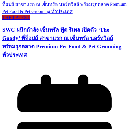
THE LATEST
SWC ผนึกกำลัง เซ็นทรัล ฟู้ด รีเทล เปิดตัว ‘The
Goody’ ที่ท็อปส์ สาขาแรก ณ เซ็นทรัล นอร์ทวิลล์
พร้อมรุกตลาด Premium Pet Food & Pet Grooming
ทั่วประเทศ