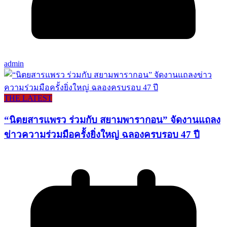
admin
THE LATEST
“นิตยสารแพรว ร่วมกับ สยามพารากอน” จัดงานแถลง
ข่าวความร่วมมือครั้งยิ่งใหญ่ ฉลองครบรอบ 47 ปี