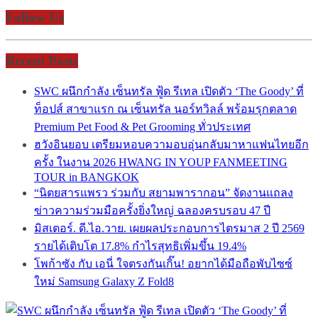
Follow Us
Recent Posts
SWC ผนึกกำลัง เซ็นทรัล ฟู้ด รีเทล เปิดตัว ‘The Goody’ ที่
ท็อปส์ สาขาแรก ณ เซ็นทรัล นอร์ทวิลล์ พร้อมรุกตลาด
Premium Pet Food & Pet Grooming ทั่วประเทศ
ฮวังอินยอบ เตรียมหอบความอบอุ่นกลับมาหาแฟนไทยอีก
ครั้ง ในงาน 2026 HWANG IN YOUP FANMEETING
TOUR in BANGKOK
“นิตยสารแพรว ร่วมกับ สยามพารากอน” จัดงานแถลง
ข่าวความร่วมมือครั้งยิ่งใหญ่ ฉลองครบรอบ 47 ปี
มิสเตอร์. ดี.ไอ.วาย. เผยผลประกอบการไตรมาส 2 ปี 2569
รายได้เติบโต 17.8% กำไรสุทธิเพิ่มขึ้น 19.4%
โพก้าซัง กับ เอนี่ ใจตรงกันเกิ๊น! อยากได้มือถือพับไซซ์
ใหม่ Samsung Galaxy Z Fold8