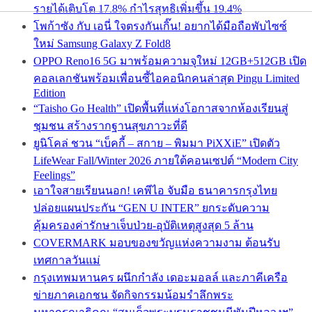
รายได้เติบโต 17.8% กำไรสุทธิเพิ่มขึ้น 19.4%
โพก้าซัง กับ เอนี่ ใจตรงกันเกิ๊น! อยากได้มือถือพับไซซ์
ใหม่ Samsung Galaxy Z Fold8
OPPO Reno16 5G มาพร้อมความจุใหม่ 12GB+512GB เปิด
คอลเลกชันพร้อมเพื่อนซี้ไอคอนิกคนล่าสุด Pingu Limited
Edition
“Taisho Go Health” เปิดพื้นที่แห่งโอกาสจากห้องเรียนสู่
ชุมชน สร้างรากฐานสุขภาวะที่ดี
ยูนิโคล่ ชวน “เบ็คกี้ – สกาย – พิมมา PiXXiE” เปิดตัว
LifeWear Fall/Winter 2026 ภายใต้คอนเซปต์ “Modern City
Feelings”
เอาใจสายเรียนนอก! เคพีไอ จับมือ ธนาคารกรุงไทย
ปล่อยแผนประกัน “GEN U INTER” ยกระดับความ
คุ้มครองค่ารักษาเจ็บป่วย-อุบัติเหตุสูงสุด 5 ล้าน
COVERMARK มอบของขวัญแห่งความงาม ต้อนรับ
เทศกาลวันแม่
กรุงเทพมหานคร ผนึกกำลัง เดอะมอลล์ และภาคีเครือ
ข่ายภาคเอกชน จัดกิจกรรมน้อมรำลึกพระ