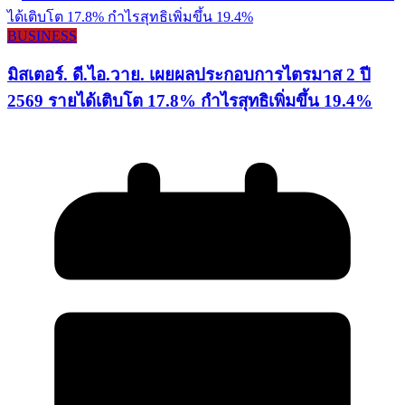
BUSINESS
มิสเตอร์. ดี.ไอ.วาย. เผยผลประกอบการไตรมาส 2 ปี
2569 รายได้เติบโต 17.8% กำไรสุทธิเพิ่มขึ้น 19.4%