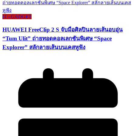
IT - GADGET
HUAWEI FreeClip 2 S จับมือศิลปินลายเส้นอบอุ่น
“Tum Ulit” ถ่ายทอดคอลเลกชันพิเศษ “Space
Explorer” สลักลายเส้นบนเคสหูฟัง