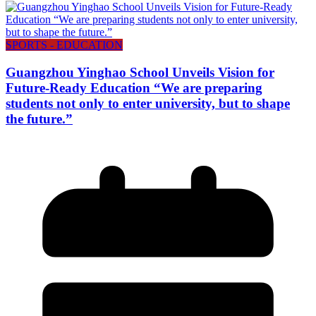
SPORTS - EDUCATION
Guangzhou Yinghao School Unveils Vision for
Future-Ready Education “We are preparing
students not only to enter university, but to shape
the future.”