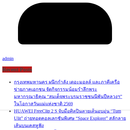
admin
Recent Posts
กรุงเทพมหานคร ผนึกกำลัง เดอะมอลล์ และภาคีเครือ
ข่ายภาคเอกชน จัดกิจกรรมน้อมรำลึกพระ
มหากรุณาธิคุณ “สมเด็จพระบรมราชชนนีพันปีหลวงฯ”
ในโอกาสวันแม่แห่งชาติ 2569
HUAWEI FreeClip 2 S จับมือศิลปินลายเส้นอบอุ่น “Tum
Ulit” ถ่ายทอดคอลเลกชันพิเศษ “Space Explorer” สลักลาย
เส้นบนเคสหูฟัง