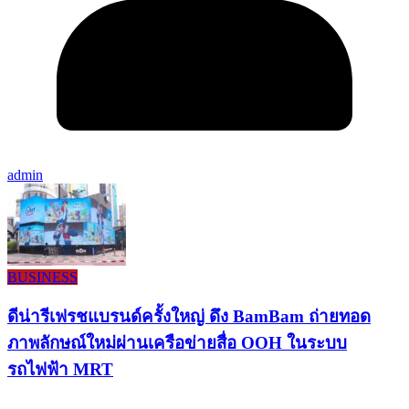
admin
BUSINESS
ดีน่ารีเฟรชแบรนด์ครั้งใหญ่ ดึง BamBam ถ่ายทอด
ภาพลักษณ์ใหม่ผ่านเครือข่ายสื่อ OOH ในระบบ
รถไฟฟ้า MRT