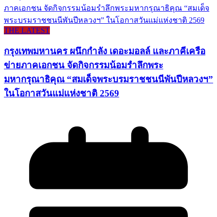
THE LATEST
กรุงเทพมหานคร ผนึกกำลัง เดอะมอลล์ และภาคีเครือ
ข่ายภาคเอกชน จัดกิจกรรมน้อมรำลึกพระ
มหากรุณาธิคุณ “สมเด็จพระบรมราชชนนีพันปีหลวงฯ”
ในโอกาสวันแม่แห่งชาติ 2569