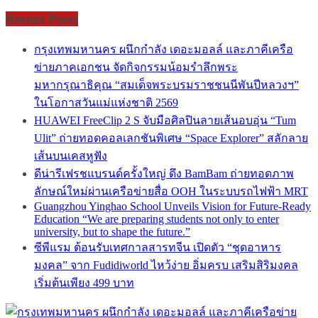
Recent Posts
กรุงเทพมหานคร ผนึกกำลัง เดอะมอลล์ และภาคีเครือ
ข่ายภาคเอกชน จัดกิจกรรมน้อมรำลึกพระ
มหากรุณาธิคุณ “สมเด็จพระบรมราชชนนีพันปีหลวงฯ”
ในโอกาสวันแม่แห่งชาติ 2569
HUAWEI FreeClip 2 S จับมือศิลปินลายเส้นอบอุ่น “Tum
Ulit” ถ่ายทอดคอลเลกชันพิเศษ “Space Explorer” สลักลาย
เส้นบนเคสหูฟัง
ดีน่ารีเฟรชแบรนด์ครั้งใหญ่ ดึง BamBam ถ่ายทอดภาพ
ลักษณ์ใหม่ผ่านเครือข่ายสื่อ OOH ในระบบรถไฟฟ้า MRT
Guangzhou Yinghao School Unveils Vision for Future-Ready
Education “We are preparing students not only to enter
university, but to shape the future.”
ซีพีแรม ต้อนรับเทศกาลสารทจีน เปิดตัว “ชุดอาหาร
มงคล” จาก Fudidiworld ไหว้ง่าย อิ่มครบ เสริมสิริมงคล
เริ่มต้นเพียง 499 บาท