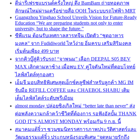
ดีน่ารีเฟรชแบรนด์ครั้งใหญ่ ดึง BamBam ถ่ายทอดภาพ
ลักษณ์ใหม่ผ่านเครือข่ายสื่อ OOH ในระบบรถไฟฟ้า MRT
Guangzhou Yinghao School Unveils Vision for Future-Ready
Education “We are preparing students not only to enter
university, but to shape the future.”
ซีพีแรม ต้อนรับเทศกาลสารทจีน เปิดตัว “ชุดอาหาร
มงคล” จาก Fudidiworld ไหว้ง่าย อิ่มครบ เสริมสิริมงคล
เริ่มต้นเพียง 499 บาท
จากคิวบู๊สู่คิวรับรถ! “จาพนม” เลือก DEEPAL S05 BEV
MAX เลิกตามหาช้าง เมื่อพบ EV คู่ใจคันใหม่ที่ตอบโจทย์
ไลฟ์สไตล์ทุกองศา
เอ็มจี มอบสิทธิพิเศษสุดเอ็กซ์คลูซีฟสำหรับลูกค้า MG IM
จับมือ REFILL COFFEE และ CHAEBOL SHABU เติม
เต็มไลฟ์สไตล์ระดับพรีเมียม
almost monday ปล่อยซิงเกิลใหม่ “better late than never” ส่ง
ต่อพลังความกล้าคว้าชีวิตที่ต้องการ รอฟังอัลบั้ม THANK
GOD IT’S ALMOST MONDAY พร้อมกัน 9 ก.ย. นี้
สมาคมแต้จิ๋วฯ ชวนชมนิทรรศการภาพประวัติศาสตร์และ
วัฒนธรรมแต้จิ๋ว ประกบหนังรอบพิเศษ “จดหมายรักถึง