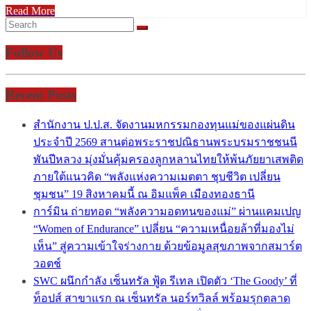
Read More
Follow Us
Recent Posts
สำนักงาน ป.ป.ส. จัดงานมหกรรมกองทุนแม่ของแผ่นดิน
ประจำปี 2569 สานต่อพระราชปณิธานพระบรมราชชนนี
พันปีหลวง มุ่งมั่นคุ้มครองลูกหลานไทยให้พ้นภัยยาเสพติด
ภายใต้แนวคิด “พลังแห่งความเมตตา ชุบชีวิต เปลี่ยน
ชุมชน” 19 สิงหาคมนี้ ณ อิมแพ็ค เมืองทองธานี
การ์มิน ถ่ายทอด “พลังความอดทนของแม่” ผ่านแคมเปญ
“Women of Endurance” เปลี่ยน “ความเหนื่อยล้าที่มองไม่
เห็น” สู่ความเข้าใจร่างกาย ด้วยข้อมูลสุขภาพจากสมาร์ต
วอตช์
SWC ผนึกกำลัง เซ็นทรัล ฟู้ด รีเทล เปิดตัว ‘The Goody’ ที่
ท็อปส์ สาขาแรก ณ เซ็นทรัล นอร์ทวิลล์ พร้อมรุกตลาด