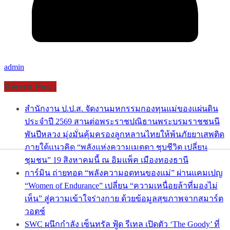
admin
Recent Posts
สำนักงาน ป.ป.ส. จัดงานมหกรรมกองทุนแม่ของแผ่นดิน
ประจำปี 2569 สานต่อพระราชปณิธานพระบรมราชชนนี
พันปีหลวง มุ่งมั่นคุ้มครองลูกหลานไทยให้พ้นภัยยาเสพติด
ภายใต้แนวคิด “พลังแห่งความเมตตา ชุบชีวิต เปลี่ยน
ชุมชน” 19 สิงหาคมนี้ ณ อิมแพ็ค เมืองทองธานี
การ์มิน ถ่ายทอด “พลังความอดทนของแม่” ผ่านแคมเปญ
“Women of Endurance” เปลี่ยน “ความเหนื่อยล้าที่มองไม่
เห็น” สู่ความเข้าใจร่างกาย ด้วยข้อมูลสุขภาพจากสมาร์ต
วอตช์
SWC ผนึกกำลัง เซ็นทรัล ฟู้ด รีเทล เปิดตัว ‘The Goody’ ที่