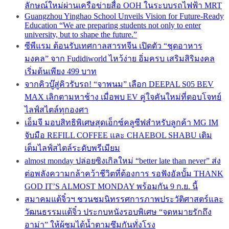
ลักษณ์ใหม่ผ่านเครือข่ายสื่อ OOH ในระบบรถไฟฟ้า MRT
Guangzhou Yinghao School Unveils Vision for Future-Ready
Education “We are preparing students not only to enter
university, but to shape the future.”
ซีพีแรม ต้อนรับเทศกาลสารทจีน เปิดตัว “ชุดอาหาร
มงคล” จาก Fudidiworld ไหว้ง่าย อิ่มครบ เสริมสิริมงคล
เริ่มต้นเพียง 499 บาท
จากคิวบู๊สู่คิวรับรถ! “จาพนม” เลือก DEEPAL S05 BEV
MAX เลิกตามหาช้าง เมื่อพบ EV คู่ใจคันใหม่ที่ตอบโจทย์
ไลฟ์สไตล์ทุกองศา
เอ็มจี มอบสิทธิพิเศษสุดเอ็กซ์คลูซีฟสำหรับลูกค้า MG IM
จับมือ REFILL COFFEE และ CHAEBOL SHABU เติม
เต็มไลฟ์สไตล์ระดับพรีเมียม
almost monday ปล่อยซิงเกิลใหม่ “better late than never” ส่ง
ต่อพลังความกล้าคว้าชีวิตที่ต้องการ รอฟังอัลบั้ม THANK
GOD IT’S ALMOST MONDAY พร้อมกัน 9 ก.ย. นี้
สมาคมแต้จิ๋วฯ ชวนชมนิทรรศการภาพประวัติศาสตร์และ
วัฒนธรรมแต้จิ๋ว ประกบหนังรอบพิเศษ “จดหมายรักถึง
อาม่า” ให้ผู้ชมได้น้ำตามซึมกันทั่งโรง