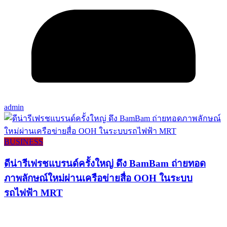
admin
BUSINESS
ดีน่ารีเฟรชแบรนด์ครั้งใหญ่ ดึง BamBam ถ่ายทอด
ภาพลักษณ์ใหม่ผ่านเครือข่ายสื่อ OOH ในระบบ
รถไฟฟ้า MRT