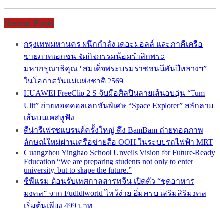
Recent Posts
กรุงเทพมหานคร ผนึกกำลัง เดอะมอลล์ และภาคีเครือ
ข่ายภาคเอกชน จัดกิจกรรมน้อมรำลึกพระ
มหากรุณาธิคุณ “สมเด็จพระบรมราชชนนีพันปีหลวงฯ”
ในโอกาสวันแม่แห่งชาติ 2569
HUAWEI FreeClip 2 S จับมือศิลปินลายเส้นอบอุ่น “Tum
Ulit” ถ่ายทอดคอลเลกชันพิเศษ “Space Explorer” สลักลาย
เส้นบนเคสหูฟัง
ดีน่ารีเฟรชแบรนด์ครั้งใหญ่ ดึง BamBam ถ่ายทอดภาพ
ลักษณ์ใหม่ผ่านเครือข่ายสื่อ OOH ในระบบรถไฟฟ้า MRT
Guangzhou Yinghao School Unveils Vision for Future-Ready
Education “We are preparing students not only to enter
university, but to shape the future.”
ซีพีแรม ต้อนรับเทศกาลสารทจีน เปิดตัว “ชุดอาหาร
มงคล” จาก Fudidiworld ไหว้ง่าย อิ่มครบ เสริมสิริมงคล
เริ่มต้นเพียง 499 บาท