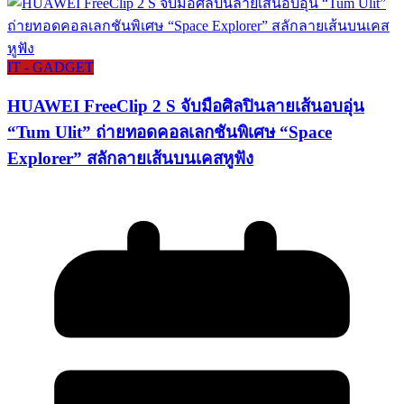
IT - GADGET
HUAWEI FreeClip 2 S จับมือศิลปินลายเส้นอบอุ่น
“Tum Ulit” ถ่ายทอดคอลเลกชันพิเศษ “Space
Explorer” สลักลายเส้นบนเคสหูฟัง