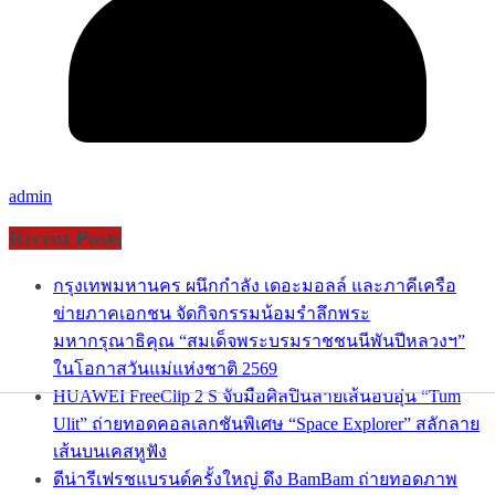
admin
Recent Posts
กรุงเทพมหานคร ผนึกกำลัง เดอะมอลล์ และภาคีเครือ
ข่ายภาคเอกชน จัดกิจกรรมน้อมรำลึกพระ
มหากรุณาธิคุณ “สมเด็จพระบรมราชชนนีพันปีหลวงฯ”
ในโอกาสวันแม่แห่งชาติ 2569
HUAWEI FreeClip 2 S จับมือศิลปินลายเส้นอบอุ่น “Tum
Ulit” ถ่ายทอดคอลเลกชันพิเศษ “Space Explorer” สลักลาย
เส้นบนเคสหูฟัง
ดีน่ารีเฟรชแบรนด์ครั้งใหญ่ ดึง BamBam ถ่ายทอดภาพ