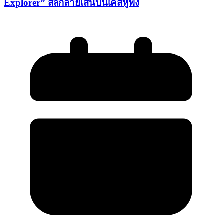
Explorer” สลักลายเส้นบนเคสหูฟัง