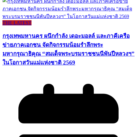
THE LATEST
กรุงเทพมหานคร ผนึกกำลัง เดอะมอลล์ และภาคีเครือ
ข่ายภาคเอกชน จัดกิจกรรมน้อมรำลึกพระ
มหากรุณาธิคุณ “สมเด็จพระบรมราชชนนีพันปีหลวงฯ”
ในโอกาสวันแม่แห่งชาติ 2569