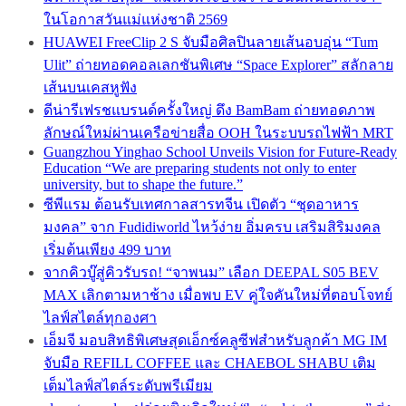
ในโอกาสวันแม่แห่งชาติ 2569
HUAWEI FreeClip 2 S จับมือศิลปินลายเส้นอบอุ่น “Tum
Ulit” ถ่ายทอดคอลเลกชันพิเศษ “Space Explorer” สลักลาย
เส้นบนเคสหูฟัง
ดีน่ารีเฟรชแบรนด์ครั้งใหญ่ ดึง BamBam ถ่ายทอดภาพ
ลักษณ์ใหม่ผ่านเครือข่ายสื่อ OOH ในระบบรถไฟฟ้า MRT
Guangzhou Yinghao School Unveils Vision for Future-Ready
Education “We are preparing students not only to enter
university, but to shape the future.”
ซีพีแรม ต้อนรับเทศกาลสารทจีน เปิดตัว “ชุดอาหาร
มงคล” จาก Fudidiworld ไหว้ง่าย อิ่มครบ เสริมสิริมงคล
เริ่มต้นเพียง 499 บาท
จากคิวบู๊สู่คิวรับรถ! “จาพนม” เลือก DEEPAL S05 BEV
MAX เลิกตามหาช้าง เมื่อพบ EV คู่ใจคันใหม่ที่ตอบโจทย์
ไลฟ์สไตล์ทุกองศา
เอ็มจี มอบสิทธิพิเศษสุดเอ็กซ์คลูซีฟสำหรับลูกค้า MG IM
จับมือ REFILL COFFEE และ CHAEBOL SHABU เติม
เต็มไลฟ์สไตล์ระดับพรีเมียม