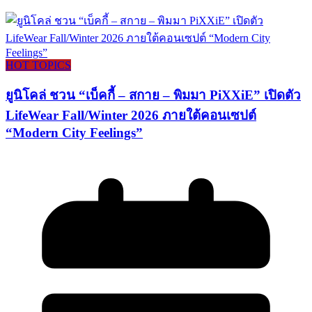
HOT TOPICS
ยูนิโคล่ ชวน “เบ็คกี้ – สกาย – พิมมา PiXXiE” เปิดตัว
LifeWear Fall/Winter 2026 ภายใต้คอนเซปต์
“Modern City Feelings”