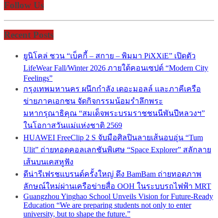
Follow Us
Recent Posts
ยูนิโคล่ ชวน “เบ็คกี้ – สกาย – พิมมา PiXXiE” เปิดตัว
LifeWear Fall/Winter 2026 ภายใต้คอนเซปต์ “Modern City
Feelings”
กรุงเทพมหานคร ผนึกกำลัง เดอะมอลล์ และภาคีเครือ
ข่ายภาคเอกชน จัดกิจกรรมน้อมรำลึกพระ
มหากรุณาธิคุณ “สมเด็จพระบรมราชชนนีพันปีหลวงฯ”
ในโอกาสวันแม่แห่งชาติ 2569
HUAWEI FreeClip 2 S จับมือศิลปินลายเส้นอบอุ่น “Tum
Ulit” ถ่ายทอดคอลเลกชันพิเศษ “Space Explorer” สลักลาย
เส้นบนเคสหูฟัง
ดีน่ารีเฟรชแบรนด์ครั้งใหญ่ ดึง BamBam ถ่ายทอดภาพ
ลักษณ์ใหม่ผ่านเครือข่ายสื่อ OOH ในระบบรถไฟฟ้า MRT
Guangzhou Yinghao School Unveils Vision for Future-Ready
Education “We are preparing students not only to enter
university, but to shape the future.”