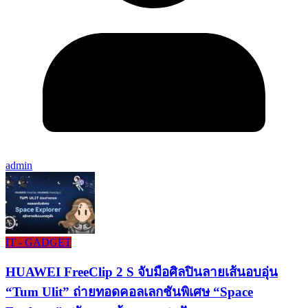
admin
IT - GADGET
HUAWEI FreeClip 2 S จับมือศิลปินลายเส้นอบอุ่น
“Tum Ulit” ถ่ายทอดคอลเลกชันพิเศษ “Space