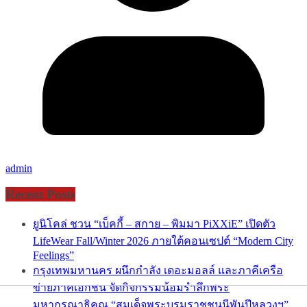
admin
Recent Posts
ยูนิโคล่ ชวน “เบ็คกี้ – สกาย – พิมมา PiXXiE” เปิดตัว
LifeWear Fall/Winter 2026 ภายใต้คอนเซปต์ “Modern City
Feelings”
กรุงเทพมหานคร ผนึกกำลัง เดอะมอลล์ และภาคีเครือ
ข่ายภาคเอกชน จัดกิจกรรมน้อมรำลึกพระ
มหากรุณาธิคุณ “สมเด็จพระบรมราชชนนีพันปีหลวงฯ”