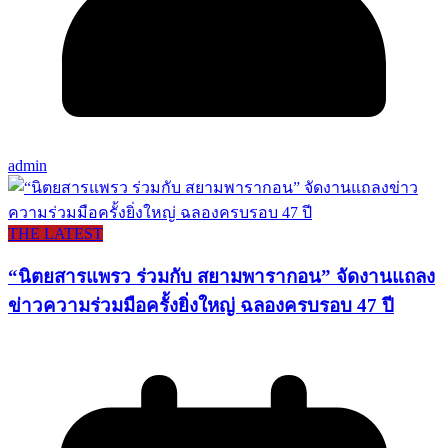
admin
THE LATEST
“นิตยสารแพรว ร่วมกับ สยามพารากอน” จัดงานแถลง
ข่าวความร่วมมือครั้งยิ่งใหญ่ ฉลองครบรอบ 47 ปี