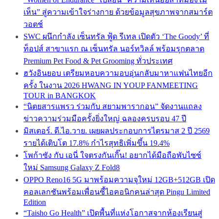
เห็น” สู่ความเข้าใจร่างกาย ด้วยข้อมูลสุขภาพจากสมาร์ต
วอตช์
SWC ผนึกกำลัง เซ็นทรัล ฟู้ด รีเทล เปิดตัว ‘The Goody’ ที่
ท็อปส์ สาขาแรก ณ เซ็นทรัล นอร์ทวิลล์ พร้อมรุกตลาด
Premium Pet Food & Pet Grooming ทั่วประเทศ
ฮวังอินยอบ เตรียมหอบความอบอุ่นกลับมาหาแฟนไทยอีก
ครั้ง ในงาน 2026 HWANG IN YOUP FANMEETING
TOUR in BANGKOK
“นิตยสารแพรว ร่วมกับ สยามพารากอน” จัดงานแถลง
ข่าวความร่วมมือครั้งยิ่งใหญ่ ฉลองครบรอบ 47 ปี
มิสเตอร์. ดี.ไอ.วาย. เผยผลประกอบการไตรมาส 2 ปี 2569
รายได้เติบโต 17.8% กำไรสุทธิเพิ่มขึ้น 19.4%
โพก้าซัง กับ เอนี่ ใจตรงกันเกิ๊น! อยากได้มือถือพับไซซ์
ใหม่ Samsung Galaxy Z Fold8
OPPO Reno16 5G มาพร้อมความจุใหม่ 12GB+512GB เปิด
คอลเลกชันพร้อมเพื่อนซี้ไอคอนิกคนล่าสุด Pingu Limited
Edition
“Taisho Go Health” เปิดพื้นที่แห่งโอกาสจากห้องเรียนสู่