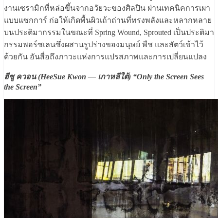
งานเซรามิกที่หล่อขึ้นจากอวัยวะของศิลปิน ผ่านเทคนิคการเผา
แบบแซกการ์ ก่อให้เกิดพื้นผิวเถ้าถ่านที่ทรงพลังและหลากหลาย
บนประติมากรรมในขณะที่ Spring Wound, Sprouted เป็นประติมา
กรรมพอร์ซเลนซึ่งผสานรูปร่างของมนุษย์ พืช และสัตว์เข้าไว้
ด้วยกัน อันสื่อถึงภาวะแห่งการแปรสภาพและการเปลี่ยนแปลง
ฮีซู ควอน (HeeSue Kwon — เกาหลีใต้) “Only the Screen Sees
the Screen”