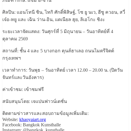
ภัณฑารักษ์: แซม อี-ชาน
ศิลปิน: แอนโทนี ชิน, ไทกิ ศักดิ์พิสิษฐ์, โซ ยู นเว, ฮีซู ควอน, สวี่
เจ๋อ-หยู และ เฉิน ว่าน-อิน, แดเนียล ฮุย, ลิเอโกะ ชิงะ
ระยะเวลาจัดแสดง: วันศุกร์ที่ 5 มิถุนายน – วันอาทิตย์ที่ 4
ตุลาคม 2569
สถานที่: ชั้น 4 และ 5 บางกอก คุนส์ฮาเลอ ถนนไมตรีจิตต์
กรุงเทพฯ
เวลาทำการ: วันพุธ – วันอาทิตย์ เวลา 12.00 – 20.00 น. (ปิดวัน
จันทร์และวันอังคาร)
ค่าเข้าชม: เข้าชมฟรี
สนับสนุนโดย: เจแปนฟาวน์เดชั่น
ติดตามข่าวสารและสอบถามข้อมูลเพิ่มเติม:
Website:
khaoyaiart.org
Facebook: Bangkok Kunsthalle
Instagram: @bangkok_kunsthalle