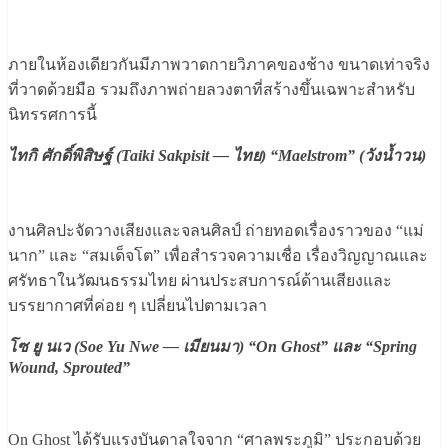
ภายในห้องเดียวกันมีภาพวาดกายวิภาคของช้าง ขนาดเท่าจริง
ที่วาดด้วยมือ รวมถึงภาพถ่ายลวงตาที่สร้างขึ้นเฉพาะสำหรับ
นิทรรศการนี้
ไทกิ ศักดิ์พิสิษฐ์ (Taiki Sakpisit — ไทย) “Maelstrom” (วังน้ำวน)
งานศิลปะจัดวางเสียงและจลนศิลป์ ถ่ายทอดเรื่องราวของ “แม่
นาก” และ “สมเด็จโต” เพื่อสำรวจความเชื่อ เรื่องวิญญาณและ
ศรัทธาในวัฒนธรรมไทย ผ่านประสบการณ์ด้านเสียงและ
บรรยากาศที่ค่อย ๆ เปลี่ยนไปตามเวลา
โซ ยู นเว (Soe Yu Nwe — เมียนมา) “On Ghost” และ “Spring
Wound, Sprouted”
On Ghost ได้รับแรงบันดาลใจจาก “ศาลพระภูมิ” ประกอบด้วย