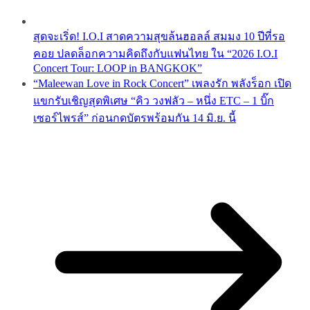
สุดจะเริ่ด! I.O.I สาดความสุขล้นฮอลล์ สมมง 10 ปีที่รอ
คอย ปลดล็อกความคิดถึงกับแฟนไทย ใน “2026 I.O.I
Concert Tour: LOOP in BANGKOK”
“Maleewan Love in Rock Concert” เพลงรัก พลังร็อก เปิด
แขกรับเชิญสุดพิเศษ “คิว วงฟลัว – หนึ่ง ETC – 1 บิ๊ก
เซอร์ไพรส์” ก่อนกดบัตรพร้อมกัน 14 มิ.ย. นี้