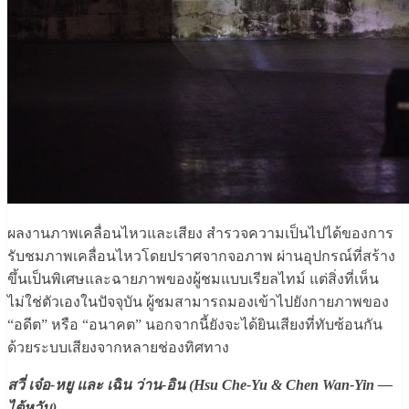
ผลงานภาพเคลื่อนไหวและเสียง สำรวจความเป็นไปได้ของการ
รับชมภาพเคลื่อนไหวโดยปราศจากจอภาพ ผ่านอุปกรณ์ที่สร้าง
ขึ้นเป็นพิเศษและฉายภาพของผู้ชมแบบเรียลไทม์ แต่สิ่งที่เห็น
ไม่ใช่ตัวเองในปัจจุบัน ผู้ชมสามารถมองเข้าไปยังกายภาพของ
“อดีต” หรือ “อนาคต” นอกจากนี้ยังจะได้ยินเสียงที่ทับซ้อนกัน
ด้วยระบบเสียงจากหลายช่องทิศทาง
สวี่ เจ๋อ-หยู และ เฉิน ว่าน-อิน (Hsu Che-Yu & Chen Wan-Yin —
ไต้หวัน)