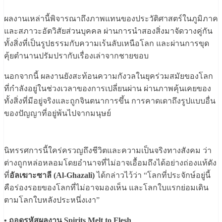
ผลงานเหล่านี้พิจารณาถึงภาพแทนของประวัติศาสตร์ในภูมิภาค
และสภาวะอัตวิสัยส่วนบุคคล ผ่านการนำสองสิ่งมาจัดวางคู่กัน
ทั้งสิ่งที่เป็นรูปธรรมกับความเร้นลับเหนือโลก และผ่านการขุด
คุ้ยตำนานปรัมปรากับเรื่องเล่าจากชายขอบ
นอกจากนี้ ผลงานยังสะท้อนความกังวลในยุคร่วมสมัยของโลก
ที่กำลังอยู่ในช่วงเวลาของการเปลี่ยนผ่าน ผ่านภาพคุ้นเคยของ
ทั้งสิ่งที่มีอยู่จริงและถูกจินตนาการขึ้น การคาดเดาถึงรูปแบบอื่น
ของปัญญาที่อยู่พ้นไปจากมนุษย์
นิทรรศการนี้ใคร่ครวญถึงชีวิตและความเป็นจริงทางสังคม ว่า
ต่างถูกหล่อหลอมโดยอำนาจที่ไม่อาจเอื้อมถึงได้อย่างถ่องแท้ดัง
ที่
อัลเฆาะซาลี (Al-Ghazali)
ได้กล่าวไว้ว่า “โลกที่ประจักษ์อยู่นี้
คือร่องรอยของโลกที่ไม่อาจมองเห็น และโลกใบแรกย่อมเดิน
ตามโลกใบหลังประหนึ่งเงา”
• ถอดรหัสผลงาน Spirits Melt to Flesh