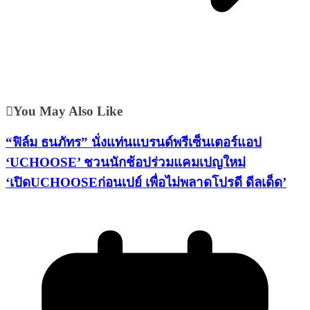
You May Also Like
“ฟิล์ม ธนภัทร” นั่งแท่นแบรนด์พรีเซ็นเตอร์แอป
‘UCHOOSE’ ชวนนักช้อปร่วมแคมเปญใหม่
‘เปิดUCHOOSEก่อนเปย์ เพื่อไม่พลาดโปรดี ดีลเด็ด’