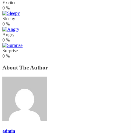
Excited
0
%
Sleepy
0
%
Angry
0
%
Surprise
0
%
About The Author
admin