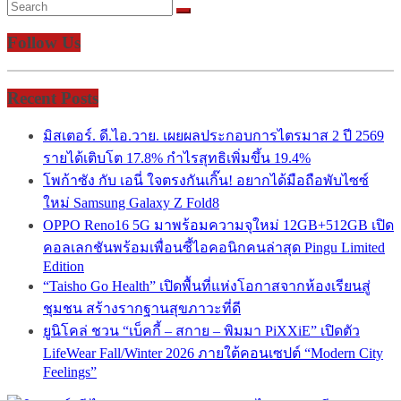
Follow Us
Recent Posts
มิสเตอร์. ดี.ไอ.วาย. เผยผลประกอบการไตรมาส 2 ปี 2569
รายได้เติบโต 17.8% กำไรสุทธิเพิ่มขึ้น 19.4%
โพก้าซัง กับ เอนี่ ใจตรงกันเกิ๊น! อยากได้มือถือพับไซซ์
ใหม่ Samsung Galaxy Z Fold8
OPPO Reno16 5G มาพร้อมความจุใหม่ 12GB+512GB เปิด
คอลเลกชันพร้อมเพื่อนซี้ไอคอนิกคนล่าสุด Pingu Limited
Edition
“Taisho Go Health” เปิดพื้นที่แห่งโอกาสจากห้องเรียนสู่
ชุมชน สร้างรากฐานสุขภาวะที่ดี
ยูนิโคล่ ชวน “เบ็คกี้ – สกาย – พิมมา PiXXiE” เปิดตัว
LifeWear Fall/Winter 2026 ภายใต้คอนเซปต์ “Modern City
Feelings”