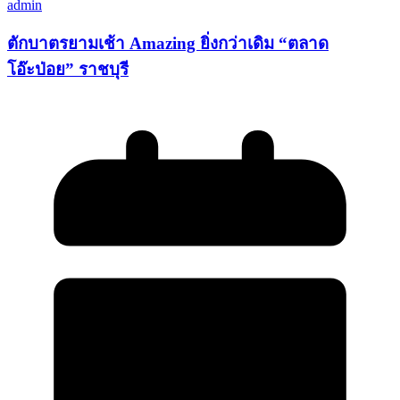
admin
ตักบาตรยามเช้า Amazing ยิ่งกว่าเดิม “ตลาด
โอ๊ะป่อย” ราชบุรี