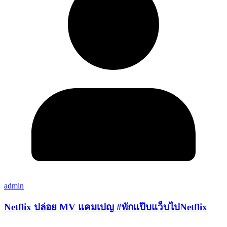
admin
Netflix ปล่อย MV แคมเปญ #พักแป๊บแว็บไปNetflix