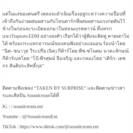
แต่ในแง่ของดนตรี เพลงจะดำเนินเรื่องอยู่ระหว่างความป๊อปที่
เข้าถึงกันง่ายผสมผสานกับโทนดาร์กที่ผสมผสานแรงกดดันไว้
ข้างในก่อนจะระเบิดออกมาในท่อนเบรคดาวน์ ที่แทรก
แนวTrapและEDM อย่างลงตัว เรียกได้ว่าผู้ฟังจะติดหู คาดเดาไม่
ได้ พร้อมกระแทกอารมณ์ของคนฟังอย่างแน่นอน ร้องนำโดย
“นิค- ชนาวุธ วีระปรีย (นิค) กีต้าร์โดย พีช-ชโนดม นาคะลักษณ์
กีต้าร์เบสโดย “โป้-พีรศุษม์ จึงเจริญ และกลองโดย “เติร์ก- เดช
กร สันติประสิทธิ์กุล”
ติดตามฟังเพลง “TAKEN BY SURPRISE” และติดตามข่าวสา
รเเละศิลปิน Soundcreamได้ที่
IG : / soundcream.ent
Youtube : /@SoundcreamEnt
TikTok : https://www.tiktok.com/@soundcream.ent