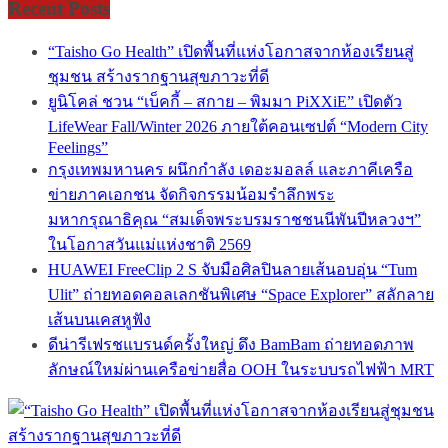
Recent Posts
“Taisho Go Health” เปิดพื้นที่แห่งโอกาสจากห้องเรียนสู่
ชุมชน สร้างรากฐานสุขภาวะที่ดี
ยูนิโคล่ ชวน “เบ็คกี้ – สกาย – พิมมา PiXXiE” เปิดตัว
LifeWear Fall/Winter 2026 ภายใต้คอนเซปต์ “Modern City
Feelings”
กรุงเทพมหานคร ผนึกกำลัง เดอะมอลล์ และภาคีเครือ
ข่ายภาคเอกชน จัดกิจกรรมน้อมรำลึกพระ
มหากรุณาธิคุณ “สมเด็จพระบรมราชชนนีพันปีหลวงฯ”
ในโอกาสวันแม่แห่งชาติ 2569
HUAWEI FreeClip 2 S จับมือศิลปินลายเส้นอบอุ่น “Tum
Ulit” ถ่ายทอดคอลเลกชันพิเศษ “Space Explorer” สลักลาย
เส้นบนเคสหูฟัง
ดีน่ารีเฟรชแบรนด์ครั้งใหญ่ ดึง BamBam ถ่ายทอดภาพ
ลักษณ์ใหม่ผ่านเครือข่ายสื่อ OOH ในระบบรถไฟฟ้า MRT