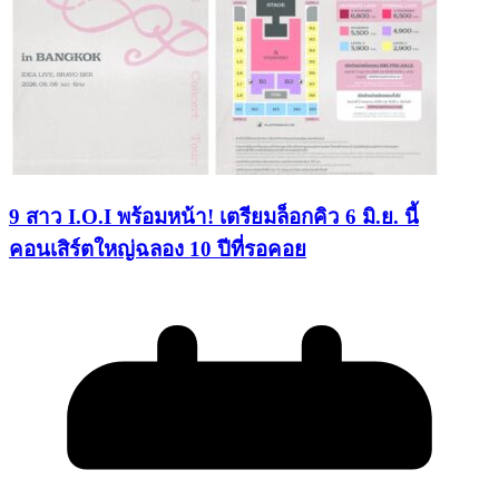
9 สาว I.O.I พร้อมหน้า! เตรียมล็อกคิว 6 มิ.ย. นี้
คอนเสิร์ตใหญ่ฉลอง 10 ปีที่รอคอย