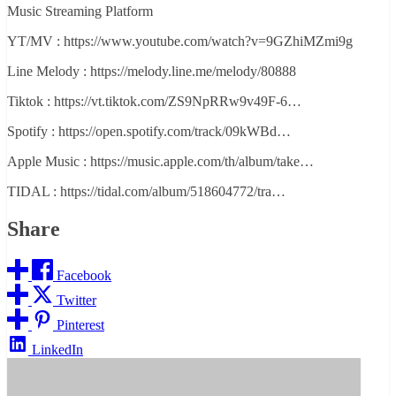
Music Streaming Platform
YT/MV : https://www.youtube.com/watch?v=9GZhiMZmi9g
Line Melody : https://melody.line.me/melody/80888
Tiktok : https://vt.tiktok.com/ZS9NpRRw9v49F-6…
Spotify : https://open.spotify.com/track/09kWBd…
Apple Music : https://music.apple.com/th/album/take…
TIDAL : https://tidal.com/album/518604772/tra…
Share
Facebook
Twitter
Pinterest
LinkedIn