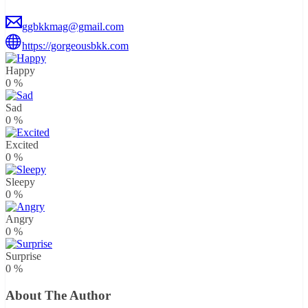
ggbkkmag@gmail.com
https://gorgeousbkk.com
Happy
0
%
Sad
0
%
Excited
0
%
Sleepy
0
%
Angry
0
%
Surprise
0
%
About The Author