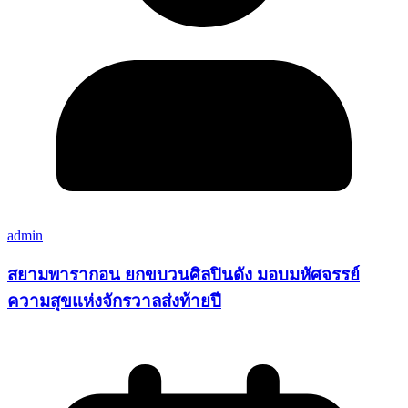
admin
สยามพารากอน ยกขบวนศิลปินดัง มอบมหัศจรรย์
ความสุขแห่งจักรวาลส่งท้ายปี