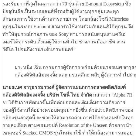
รองรับมากที่สุดในตลาดกว่า 70 รุ่น ด้วย E-mount Ecosystem ซึ่ง
ปัจจุบันถือเป็นระบบเลนส์ที่รองรับผู้ใช้งานทุกกลุ่มและทุก
ลักษณะการใช้งานด้านการถ่ายภาพ โดยกล้องโซนี่ Mirrorless
ทุกรุ่นในระบบ E-mount สามารถใช้งานร่วมกับเลนส์ได้ทุกรุ่น จึง
ทำให้อุปกรณ์ถ่ายภาพของ Sony สามารถสนับสนุนงานครีเอ
เตอร์ได้ทุกระดับ ตั้งแต่ผู้ใช้งานทั่วไป ช่างภาพมืออาชีพ งาน
วิดีโอ ไปจนถึงงานระดับภาพยนตร์”
มร. หนิง เฉิน กรรมการผู้จัดการ พร้อมด้วยนายธเนศ จารุ
กล้องดิจิทัลอิมเมจจิ้ง และ มร.เคสึกะ ทสึรุ ผู้จัดการทั่วไป
นายธเนศ จารุธรรมาวงศ์ ผู้จัดการแผนกการตลาดผลิตภัณฑ์
กล้องดิจิทัลอิมเมจจิ้ง บริษัท โซนี่ ไทย จำกัด
กล่าวว่า “Alpha 7R
VI ได้รับการพัฒนาขึ้นเพื่อต่อยอดและเติมเต็มความต้องการ
ของผู้ใช้งานได้อย่างครอบคลุมมากยิ่งขึ้น ด้วยประสิทธิภาพของ
กล้องรุ่นล่าสุดนี้ จะช่วยให้สามารถถ่ายภาพได้อย่างคมชัดในทุก
รายละเอียด ตามคอนเซปต์ Resolution of the Unseen ด้วยการนำ
เซนเซอร์ Stacked CMOS รุ่นใหม่มาใช้ ทำให้กล้องสามารถมอบ