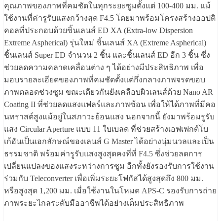
คุณภาพของภาพที่คมชัดในทุกระยะซูมตั้งแต่ 100-400 มม. แม้
ใช้งานที่ค่ารูรับแสงกว้างสุด F4.5 โดยมาพร้อมโครงสร้างออปติ
คอลที่ประกอบด้วยชิ้นเลนส์ ED XA (Extra-low Dispersion
Extreme Aspherical) รุ่นใหม่ ชิ้นเลนส์ XA (Extreme Aspherical)
ชิ้นเลนส์ Super ED จำนวน 2 ชิ้น และชิ้นเลนส์ ED อีก 3 ชิ้น ซึ่ง
ช่วยลดความคลาดเคลื่อนต่าง ๆ ได้อย่างมีประสิทธิภาพ เพื่อ
มอบรายละเอียดของภาพที่คมชัดตั้งแต่กึ่งกลางภาพจรดขอบ
ภาพตลอดช่วงซูม ขณะเดียวกันยังเคลือบผิวเลนส์ด้วย Nano AR
Coating II ที่ช่วยลดแสงแฟลร์และภาพซ้อน เพื่อให้ได้ภาพที่มีคอ
นทราสต์สูงแม้อยู่ในสภาวะย้อนแสง นอกจากนี้ ยังมาพร้อมรูรับ
แสง Circular Aperture แบบ 11 ใบเบลด ที่ช่วยสร้างเอฟเฟกต์โบ
เก้อันเป็นเอกลักษณ์ของเลนส์ G Master ได้อย่างนุ่มนวลและเป็น
ธรรมชาติ พร้อมค่ารูรับแสงสูงสุดคงที่ที่ F4.5 ซึ่งช่วยลดการ
เปลี่ยนแปลงของแสงระหว่างการซูม อีกทั้งยังรองรับการใช้งาน
ร่วมกับ Teleconverter เพื่อเพิ่มระยะโฟกัสได้สูงสุดถึง 800 มม.
หรือสูงสุด 1,200 มม. เมื่อใช้งานในโหมด APS-C รองรับการถ่าย
ภาพระยะไกลระดับมืออาชีพได้อย่างเต็มประสิทธิภาพ