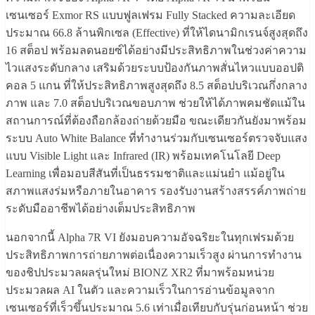
เซนเซอร์ Exmor RS แบบฟูลเฟรม Fully Stacked ความละเอียด
ประมาณ 66.8 ล้านพิกเซล (Effective) ที่ให้ไดนามิกเรนจ์สูงสุดถึง
16 สต็อป พร้อมลดนอยซ์ได้อย่างมีประสิทธิภาพในช่วงค่าความ
ไวแสงระดับกลาง เสริมด้วยระบบป้องกันภาพสั่นไหวแบบออปติ
คอล 5 แกน ที่ให้ประสิทธิภาพสูงสุดถึง 8.5 สต็อปบริเวณกึ่งกลาง
ภาพ และ 7.0 สต็อปบริเวณขอบภาพ ช่วยให้ได้ภาพคมชัดแม้ใน
สถานการณ์ที่ต้องถือกล้องถ่ายด้วยมือ ขณะเดียวกันยังมาพร้อม
ระบบ Auto White Balance ที่ทำงานร่วมกับเซนเซอร์ตรวจจับแสง
แบบ Visible Light และ Infrared (IR) พร้อมเทคโนโลยี Deep
Learning เพื่อมอบสีสันที่เป็นธรรมชาติและแม่นยำ แม้อยู่ใน
สภาพแสงร่มหรือภายในอาคาร รองรับงานสร้างสรรค์ภาพถ่าย
ระดับมืออาชีพได้อย่างเต็มประสิทธิภาพ
นอกจากนี้ Alpha 7R VI ยังมอบความอัจฉริยะในทุกเฟรมด้วย
ประสิทธิภาพการถ่ายภาพต่อเนื่องความเร็วสูง ผ่านการทำงาน
ของชิปประมวลผลรุ่นใหม่ BIONZ XR2 ที่มาพร้อมหน่วย
ประมวลผล AI ในตัว และความเร็วในการอ่านข้อมูลจาก
เซนเซอร์ที่เร็วขึ้นประมาณ 5.6 เท่าเมื่อเทียบกับรุ่นก่อนหน้า ช่วย