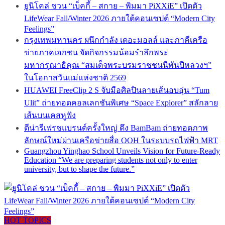
ยูนิโคล่ ชวน “เบ็คกี้ – สกาย – พิมมา PiXXiE” เปิดตัว
LifeWear Fall/Winter 2026 ภายใต้คอนเซปต์ “Modern City
Feelings”
กรุงเทพมหานคร ผนึกกำลัง เดอะมอลล์ และภาคีเครือ
ข่ายภาคเอกชน จัดกิจกรรมน้อมรำลึกพระ
มหากรุณาธิคุณ “สมเด็จพระบรมราชชนนีพันปีหลวงฯ”
ในโอกาสวันแม่แห่งชาติ 2569
HUAWEI FreeClip 2 S จับมือศิลปินลายเส้นอบอุ่น “Tum
Ulit” ถ่ายทอดคอลเลกชันพิเศษ “Space Explorer” สลักลาย
เส้นบนเคสหูฟัง
ดีน่ารีเฟรชแบรนด์ครั้งใหญ่ ดึง BamBam ถ่ายทอดภาพ
ลักษณ์ใหม่ผ่านเครือข่ายสื่อ OOH ในระบบรถไฟฟ้า MRT
Guangzhou Yinghao School Unveils Vision for Future-Ready
Education “We are preparing students not only to enter
university, but to shape the future.”
HOT TOPICS