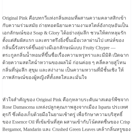
Original Pink คือบทกวีแห่งกลิ่นหอมที่ผสานความคลาสสิกเข้า
กับความร่วมสมัย ถ่ายทอดนิยามความงามสไตล์อังกฤษอันเป็น
เอกลักษณ์ของ Soap & Glory ได้อย่างลุ่มลึก ชวนให้ตกหลุมรัก
ตั้งแต่สัมผัสแรก และตราตรึงยิ่งขึ้นเมื่อเวลาผ่านไป เสน่ห์ของ
กลิ่นนี้รังสรรค์ขึ้นอย่างมีเอกลักษณ์แบบ Fruity Chypre —
ตระกูลกลิ่นน้ำหอมที่ขึ้นชื่อเรื่องความหรูหราและมีมิติ เปิดฉาก
ด้วยความสดใสฉ่ำหวานของผลไม้ ก่อนค่อย ๆ คลี่คลายสู่โทน
กลิ่นที่นุ่มลึก สุขุม และสง่างาม เป็นความหวานที่มีชั้นเชิง ให้
ภาพลักษณ์ของผู้หญิงที่ทั้งสดใสและมั่นใจ
หัวใจสำคัญของ Original Pink คือกุหลาบระดับมาสเตอร์พีซจาก
Rose Damascena แหล่งปลูกคุณภาพสูงจากเมือง Isparta ประเทศ
ตุรกี ซึ่งต้องเก็บด้วยมือในยามเช้าตรู่ เพื่อรักษาความบริสุทธิ์
ของ Essence Oil ที่เข้มข้นที่สุด ผสานเข้ากับโน้ตสดชื่นของ Crisp
Bergamot, Mandarin และ Crushed Green Leaves เคล้ากลิ่นหรูของ