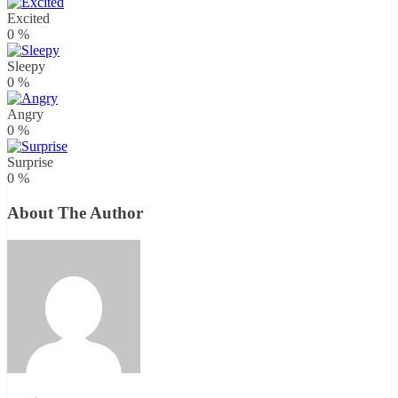
Excited
0
%
Sleepy
0
%
Angry
0
%
Surprise
0
%
About The Author