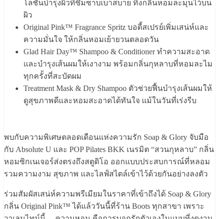
โลชั่นบำรุงผิวที่ซึมซาบเบาสบาย ทิ้งกลิ่นหอมละมุนไว้บน
ผิว
Original Pink™ Fragrance Spritz บอดี้สเปรย์เพิ่มเสน่ห์และ
ความมั่นใจ ให้กลิ่นหอมเย้ายวนตลอดวัน
Glad Hair Day™ Shampoo & Conditioner ทำความสะอาด
และบำรุงเส้นผมให้เงางาม พร้อมกลิ่นกุหลาบที่หอมละไม
ทุกครั้งที่สะบัดผม
Treatment Mask & Dry Shampoo ตัวช่วยฟื้นบำรุงเส้นผมให้
ดูสุขภาพดีและหอมสะอาดได้ทันใจ แม้ในวันที่เร่งรีบ
พบกับความพิเศษตลอดเดือนแห่งความรัก Soap & Glory จับมือ
กับ Absolute U และ POP Pilates BKK เนรมิต “สวนกุหลาบ” กลิ่น
หอมซิกเนเจอร์ส่งตรงถึงสตูดิโอ ออกแบบประสบการณ์ที่หลอม
รวมความงาม สุขภาพ และไลฟ์สไตล์เข้าไว้ด้วยกันอย่างลงตัว
ร่วมสัมผัสเสน่ห์ความพรีเมียมในราคาที่เข้าถึงได้ Soap & Glory
กลิ่น Original Pink™ ได้แล้ววันนี้ที่ร้าน Boots ทุกสาขา เพราะ
วาเลนไทน์นี้… ความหอม คือการบอกรักตัวเองในแบบที่งดงาม