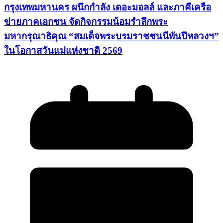
กรุงเทพมหานคร ผนึกกำลัง เดอะมอลล์ และภาคีเครือ
ข่ายภาคเอกชน จัดกิจกรรมน้อมรำลึกพระ
มหากรุณาธิคุณ “สมเด็จพระบรมราชชนนีพันปีหลวงฯ”
ในโอกาสวันแม่แห่งชาติ 2569