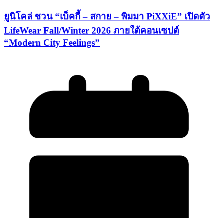
ยูนิโคล่ ชวน “เบ็คกี้ – สกาย – พิมมา PiXXiE” เปิดตัว
LifeWear Fall/Winter 2026 ภายใต้คอนเซปต์
“Modern City Feelings”