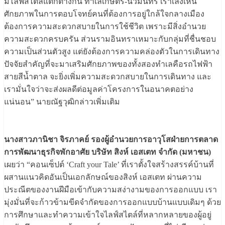
มีไลฟ์สไตล์แตกต่างกัน ทำเลเกษตร-นวมินทร์ เราเล็งเห็น
ศักยภาพในการตอบโจทย์คนที่ต้องการอยู่ใกล้ใจกลางเมือง
ต้องการความสะดวกสบายในการใช้ชีวิต เพราะมีสิ่งอำนวย
ความสะดวกครบครัน ส่วนรามอินทราเหมาะกับกลุ่มที่ชื่นชอบ
ความเป็นส่วนตัวสูง แต่ยังต้องการความคล่องตัวในการเดินทาง
ปัจจัยสำคัญที่จะมาเสริมศักยภาพของทั้งสองทำเลคือรถไฟฟ้า
สายสีน้ำตาล จะยิ่งเพิ่มความสะดวกสบายในการเดินทาง และ
เรามั่นใจว่าจะส่งผลดีต่อมูลค่าโครงการในอนาคตอย่าง
แน่นอน” นายณัฐวุฒิกล่าวเพิ่มเติม
นางสาวภานิชา จิรภาคย์ รองผู้อำนวยการอาวุโสฝ่ายการตลาด
การพัฒนาธุรกิจพักอาศัย บริษัท สิงห์ เอสเตท จำกัด (มหาชน)
เผยว่า “คอนเซ็ปต์ ‘Craft your Tale’ ที่เราตั้งใจสร้างสรรค์บ้านที่
ผสานแนวคิดอันเป็นเอกลักษณ์ของสิงห์ เอสเตท ผ่านความ
ประณีตของงานฝีมือเข้ากับความสง่างามของการออกแบบ เรา
มุ่งมั่นที่จะก้าวข้ามขีดจำกัดของการออกแบบบ้านแบบเดิมๆ ด้วย
การศึกษาและทำความเข้าใจไลฟ์สไตล์ที่หลากหลายของผู้อยู่