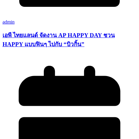
admin
เอพี ไทยแลนด์ จัดงาน AP HAPPY DAY ชวน
HAPPY แบบฟินๆ ไปกับ “บิวกิ้น”