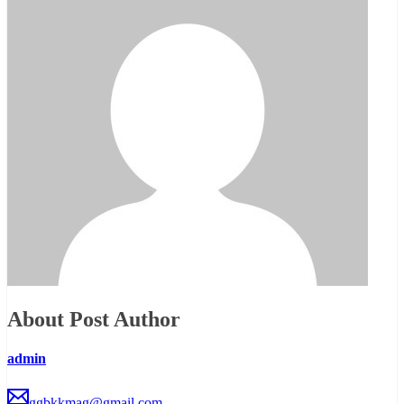
About Post Author
admin
ggbkkmag@gmail.com