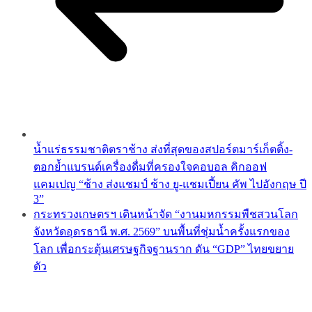
น้ำแร่ธรรมชาติตราช้าง ส่งที่สุดของสปอร์ตมาร์เก็ตติ้ง-
ตอกย้ำแบรนด์เครื่องดื่มที่ครองใจคอบอล คิกออฟ
แคมเปญ “ช้าง ส่งแชมป์ ช้าง ยู-แชมเปี้ยน คัพ ไปอังกฤษ ปี
3”
กระทรวงเกษตรฯ เดินหน้าจัด “งานมหกรรมพืชสวนโลก
จังหวัดอุดรธานี พ.ศ. 2569” บนพื้นที่ชุ่มน้ำครั้งแรกของ
โลก เพื่อกระตุ้นเศรษฐกิจฐานราก ดัน “GDP” ไทยขยาย
ตัว