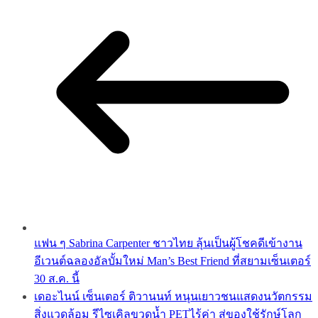
แฟน ๆ Sabrina Carpenter ชาวไทย ลุ้นเป็นผู้โชคดีเข้างาน
อีเวนต์ฉลองอัลบั้มใหม่ Man’s Best Friend ที่สยามเซ็นเตอร์
30 ส.ค. นี้
เดอะไนน์ เซ็นเตอร์ ติวานนท์ หนุนเยาวชนแสดงนวัตกรรม
สิ่งแวดล้อม รีไซเคิลขวดน้ำ PETไร้ค่า สู่ของใช้รักษ์โลก