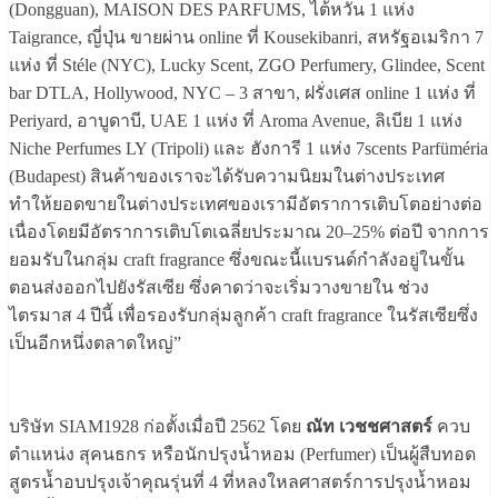
(Dongguan), MAISON DES PARFUMS, ไต้หวัน 1 แห่ง
Taigrance, ญี่ปุ่น ขายผ่าน online ที่ Kousekibanri, สหรัฐอเมริกา 7
แห่ง ที่ Stéle (NYC), Lucky Scent, ZGO Perfumery, Glindee, Scent
bar DTLA, Hollywood, NYC – 3 สาขา, ฝรั่งเศส online 1 แห่ง ที่
Periyard, อาบูดาบี, UAE 1 แห่ง ที่ Aroma Avenue, ลิเบีย 1 แห่ง
Niche Perfumes LY (Tripoli) และ ฮังการี 1 แห่ง 7scents Parfüméria
(Budapest) สินค้าของเราจะได้รับความนิยมในต่างประเทศ
ทำให้ยอดขายในต่างประเทศของเรามีอัตราการเติบโตอย่างต่อ
เนื่องโดยมีอัตราการเติบโตเฉลี่ยประมาณ 20–25% ต่อปี จากการ
ยอมรับในกลุ่ม craft fragrance ซึ่งขณะนี้แบรนด์กำลังอยู่ในขั้น
ตอนส่งออกไปยังรัสเซีย ซึ่งคาดว่าจะเริ่มวางขายใน ช่วง
ไตรมาส 4 ปีนี้ เพื่อรองรับกลุ่มลูกค้า craft fragrance ในรัสเซียซึ่ง
เป็นอีกหนึ่งตลาดใหญ่”
บริษัท SIAM1928 ก่อตั้งเมื่อปี 2562 โดย
ณัท เวชชศาสตร์
ควบ
ตำแหน่ง สุคนธกร หรือนักปรุงน้ำหอม (Perfumer) เป็นผู้สืบทอด
สูตรน้ำอบปรุงเจ้าคุณรุ่นที่ 4 ที่หลงใหลศาสตร์การปรุงน้ำหอม