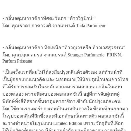
• กลิ่นจตุมหาราชิกาทิศตะวันตก “ท้าววิรูปักษ์”
โดย คุณธาดา อาชาวงศ์ จากแบรนด์ Tada Parfumeur
• กลิ่นจตุมหาราชิกา ทิศเหนือ “ท้าวกุเวรหรือ ท้าวเวสสุวรรณ”
โดย คุณปฤณ ลมรส จากแบรนด์ Stranger Parfumerie, PRINN,
Parfum Prissana
“เป็นครั้งแรกที่ผมไม่ได้ลงมือปรุงกลิ่นด้วยตัวเอง แต่ทำหน้าที่
เป็นผู้ออกแบบแนวคิด และ มอบหมายให้นักปรุงน้ำหอมชาวไทย
ที่ได้รับการยอมรับในระดับสากลมาร่วมถ่ายทอดกลิ่นในแบบ
ของตนเอง ความพิเศษของคอลเลคชันนี้ อยู่ที่การจับคู่เทพผู้
พิทักษ์ทั้งสี่ทิศจากชั้นจาตุมหาราชิกาเข้ากับนักปรุงแต่ละคน
โดยใช้คาแรกเตอร์ของเทพเป็นแรงบันดาลใจ ซึ่งสะท้อนออกมา
ในรูปของกลิ่นที่ลึกซึ้งและมีเอกลักษณ์เฉพาะตัว คอลเลกชันนี้
จะวางจำหน่ายในรูปแบบ Limited Edition เพราะวัตถุดิบที่เลือก
ใช้เป็นวัตถุดิบหายาก มีจำนวนจำกัด และมีราคาสูง การผลิตจึง