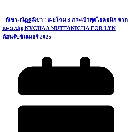
“ณิชา-ณัฏฐณิชา” เผยโฉม 3 กระเป๋าสุดไอคอนิก จาก
แคมเปญ NYCHAA NUTTANICHA FOR LYN
ต้อนรับซัมเมอร์ 2025