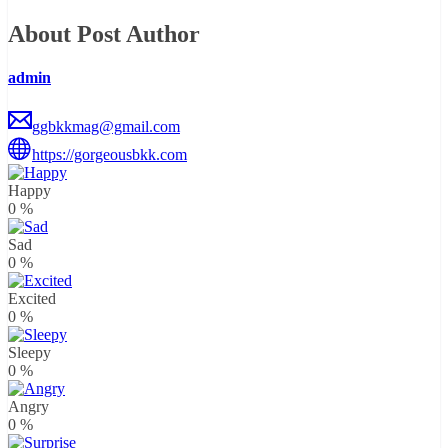
About Post Author
admin
ggbkkmag@gmail.com
https://gorgeousbkk.com
Happy
0
%
Sad
0
%
Excited
0
%
Sleepy
0
%
Angry
0
%